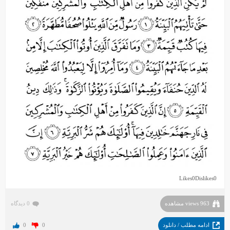
Likes
0
Dislikes
0
963 views مشاهده
0 دیدگاه
ادامه مطلب / دانلود
0
0