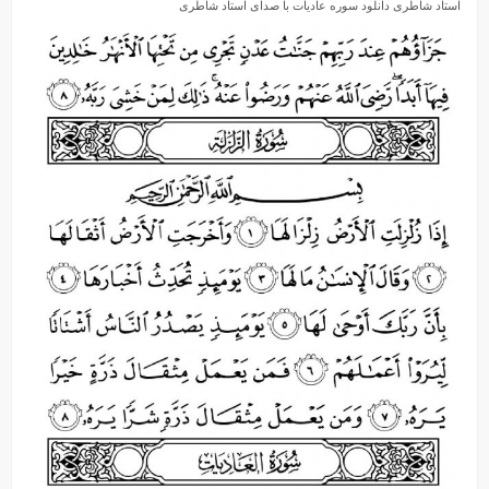
استاد شاطری دانلود سوره عادیات با صدای استاد شاطری