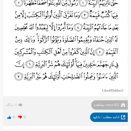
Likes
0
Dislikes
3
822 views مشاهده
0 دیدگاه
ادامه مطلب / دانلود
3
0