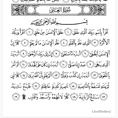
Likes
0
Dislikes
2