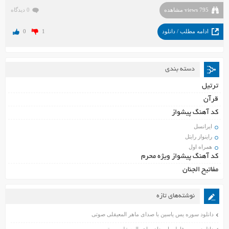
795 views مشاهده
0 دیدگاه
ادامه مطلب / دانلود
1
0
دسته بندی
ترتیل
قرآن
کد آهنگ پیشواز
ایرانسل
راینواز رایتل
همراه اول
کد آهنگ پیشواز ویژه محرم
مفاتیح الجنان
نوشته‌های تازه
دانلود سوره یس یاسین با صدای ماهر المعیقلی صوتی