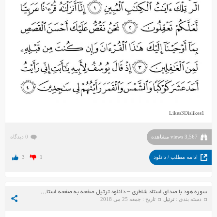
Likes
3
Dislikes
1
3,567 views مشاهده
0 دیدگاه
ادامه مطلب / دانلود
1
3
سوره هود با صدای استاد شاطری – دانلود ترتیل صفحه به صفحه استاد شاطری
دسته بندی :
ترتیل
تاریخ : جمعه 25 می 2018