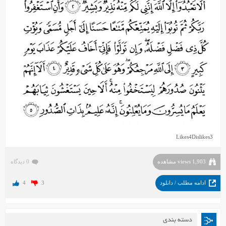
Likes
4
Dislikes
3
1,903 views مشاهده
0 دیدگاه
ادامه مطلب / دانلود
3
4
دسته بندی