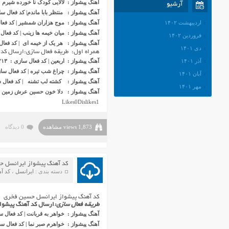
آهنگ پیشواز : لالایی کودک نا خورده شیرم | کد
آرشیو
آهنگ پیشواز : منتظر بابا ماندم| کد فعال سازی : 
اردیبهشت ۱۴۰۲
آهنگ پیشواز : موج هزاران شمشیر | کد فعال سازی
آهنگ پیشواز : میان خیمه ها زینب | کد فعال سازی
فروردین ۱۴۰۲
آهنگ پیشواز : هر یک از خیمه ای | کد فعال سازی
دی ۱۴۰۱
همراه اول: طریقه فعال سازی:ارسال کد آهن
آذر ۱۴۰۱
آهنگ پیشواز : اربعین | کد فعال سازی : ۱۰۲۱۳
آهنگ پیشواز : چراغ شب تیره | کد فعال سازی :
آبان ۱۴۰۱
آهنگ پیشواز : کشته لب تشنه | کد فعال سازی
مهر ۱۴۰۱
آهنگ پیشواز : دلا خون حسین عرش زمین است 
شهریور ۱۴۰۱
Likes
0
Dislikes
1
مرداد ۱۴۰۱
تیر ۱۴۰۱
1,873 views مشاهده
0 دیدگاه
خرداد ۱۴۰۱
اردیبهشت ۱۴۰۱
فروردین ۱۴۰۱
کد آهنگ پیشواز ایرانسل 
دسته بندی :
ایرانسل
،
کد آه
اسفند ۱۴۰۰
بهمن ۱۴۰۰
کد آهنگ پیشواز ایرانسل حسین فخری
دی ۱۴۰۰
طریقه فعال سازی:
ارسال کد آهنگ پیشواز مو
آهنگ پیشواز : خواهر به قربانت | کد فعال سازی : 
آذر ۱۴۰۰
آهنگ پیشواز : خواهرم صبر نما | کد فعال سازی : 
آبان ۱۴۰۰