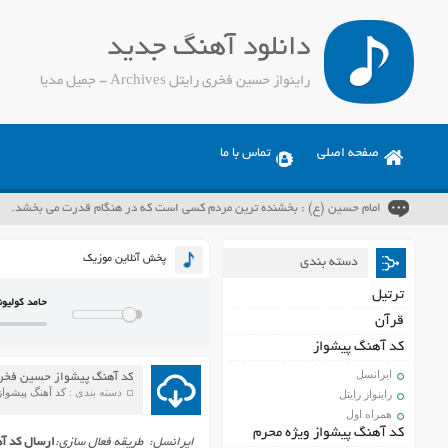
دانلود آهنگ جدید
راینواز حسین فخری رایتل Archives - جمیل مدیا
صفحه اصلی
تماس با ما
امام حسین (ع) : بخشنده ترین مردم کسی است که در هنگام قدرت می بخشد.
پخش آنلاین موزیک
دسته بندی
ترتیل
حامد کولیون
قرآن
کد آهنگ پیشواز
ایرانسل
کد آهنگ پیشواز حسین فخری
دسته بندی :
کد آهنگ پیشواز
راینواز رایتل
همراه اول
کد آهنگ پیشواز ویژه محرم
ایرانسل: طریقه فعال سازی
:
ارسال کد آهن