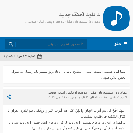
دانلود آهنگ جدید
دعای روز بیستم ماه رمضان به همراه پخش آنلاین صوتی - جمیل مدیا
منو
شنبه ۱۷ مرداد ۱۴۰۵
شما اینجا هستید :
صفحه اصلی
»
مفاتیح الجنان
»
دعای روز بیستم ماه رمضان به همراه
پخش آنلاین صوتی
دعای روز بیستم ماه رمضان به همراه پخش آنلاین صوتی
دسته بندی :
مفاتیح الجنان
تاریخ : پنج‌شنبه 23 می 2019
اللهمّ افْتَحْ لی فیهِ أبوابَ الجِنانِ واغْلِقْ عَنّی فیهِ أبوابَ النّیرانِ وَوَفّقْنی فیهِ لِتِلاوَهِ القرآنِ یا
مُنَزّلِ السّکینهِ فی قُلوبِ المؤمِنین.
بارالهه! در این روز درهای بهشت را به رویم باز کن و درهای آتش جهنم را به رویم ببند و در
تلاوت آیات قرآن موفقم گردان. ای نازل کننده آرامش در قلوب مؤمنان!