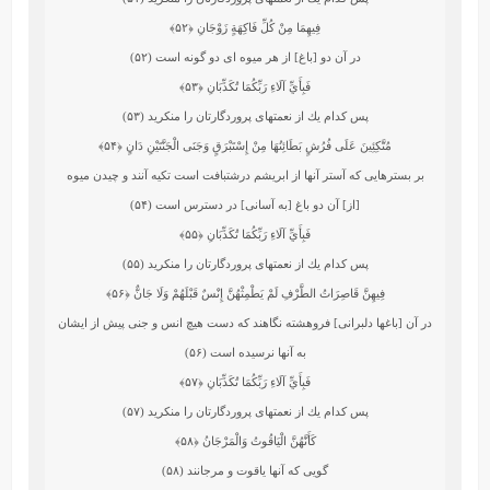
فِيهِمَا مِنْ كُلِّ فَاكِهَةٍ زَوْجَانِ
﴿۵۲﴾
در آن دو [باغ] از هر ميوه‏ اى دو گونه است (۵۲)
فَبِأَيِّ آلَاءِ رَبِّكُمَا تُكَذِّبَانِ
﴿۵۳﴾
پس كدام يك از نعمتهاى پروردگارتان را منكريد (۵۳)
مُتَّكِئِينَ عَلَى فُرُشٍ بَطَائِنُهَا مِنْ إِسْتَبْرَقٍ وَجَنَى الْجَنَّتَيْنِ دَانٍ
﴿۵۴﴾
بر بسترهايى كه آستر آنها از ابريشم درشت‏بافت است تكيه آنند و چيدن ميوه
[از] آن دو باغ [به آسانى] در دسترس است (۵۴)
فَبِأَيِّ آلَاءِ رَبِّكُمَا تُكَذِّبَانِ
﴿۵۵﴾
پس كدام يك از نعمتهاى پروردگارتان را منكريد (۵۵)
فِيهِنَّ قَاصِرَاتُ الطَّرْفِ لَمْ يَطْمِثْهُنَّ إِنْسٌ قَبْلَهُمْ وَلَا جَانٌّ
﴿۵۶﴾
در آن [باغها دلبرانى] فروهشته‏ نگاهند كه دست هيچ انس و جنى پيش از ايشان
به آنها نرسيده است (۵۶)
فَبِأَيِّ آلَاءِ رَبِّكُمَا تُكَذِّبَانِ
﴿۵۷﴾
پس كدام يك از نعمتهاى پروردگارتان را منكريد (۵۷)
كَأَنَّهُنَّ الْيَاقُوتُ وَالْمَرْجَانُ
﴿۵۸﴾
گويى كه آنها ياقوت و مرجانند (۵۸)