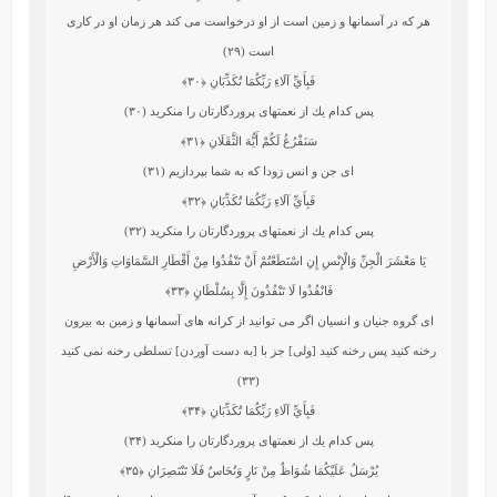
هر كه در آسمانها و زمين است از او درخواست مى ‏كند هر زمان او در كارى
است (۲۹)
فَبِأَيِّ آلَاءِ رَبِّكُمَا تُكَذِّبَانِ
﴿۳۰﴾
پس كدام يك از نعمتهاى پروردگارتان را منكريد (۳۰)
سَنَفْرُغُ لَكُمْ أَيُّهَ الثَّقَلَانِ
﴿۳۱﴾
اى جن و انس زودا كه به شما بپردازيم (۳۱)
فَبِأَيِّ آلَاءِ رَبِّكُمَا تُكَذِّبَانِ
﴿۳۲﴾
پس كدام يك از نعمتهاى پروردگارتان را منكريد (۳۲)
يَا مَعْشَرَ الْجِنِّ وَالْإِنْسِ إِنِ اسْتَطَعْتُمْ أَنْ تَنْفُذُوا مِنْ أَقْطَارِ السَّمَاوَاتِ وَالْأَرْضِ
فَانْفُذُوا لَا تَنْفُذُونَ إِلَّا بِسُلْطَانٍ
﴿۳۳﴾
اى گروه جنيان و انسيان اگر مى‏ توانيد از كرانه ‏هاى آسمانها و زمين به بيرون
رخنه كنيد پس رخنه كنيد [ولى] جز با [به دست آوردن] تسلطى رخنه نمى ‏كنيد
(۳۳)
فَبِأَيِّ آلَاءِ رَبِّكُمَا تُكَذِّبَانِ
﴿۳۴﴾
پس كدام يك از نعمتهاى پروردگارتان را منكريد (۳۴)
يُرْسَلُ عَلَيْكُمَا شُوَاظٌ مِنْ نَارٍ وَنُحَاسٌ فَلَا تَنْتَصِرَانِ
﴿۳۵﴾