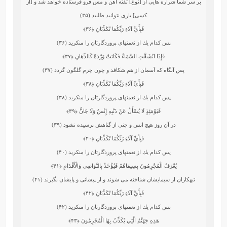
بر سر شما شراره ‏هايى از [نوع] تفته آهن و مس فرو فرستاده خواهد شد و [از
كسى] يارى نتوانيد طلبيد (۳۵)
فَبِأَيِّ آلَاءِ رَبِّكُمَا تُكَذِّبَانِ
﴿۳۶﴾
پس كدام يك از نعمتهاى پروردگارتان را منكريد (۳۶)
فَإِذَا انْشَقَّتِ السَّمَاءُ فَكَانَتْ وَرْدَةً كَالدِّهَانِ
﴿۳۷﴾
پس آنگاه كه آسمان از هم شكافد و چون چرم گلگون گردد (۳۷)
فَبِأَيِّ آلَاءِ رَبِّكُمَا تُكَذِّبَانِ
﴿۳۸﴾
پس كدام يك از نعمتهاى پروردگارتان را منكريد (۳۸)
فَيَوْمَئِذٍ لَا يُسْأَلُ عَنْ ذَنْبِهِ إِنْسٌ وَلَا جَانٌّ
﴿۳۹﴾
در آن روز هيچ انس و جنى از گناهش پرسيده نشود (۳۹)
فَبِأَيِّ آلَاءِ رَبِّكُمَا تُكَذِّبَانِ
﴿۴۰﴾
پس كدام يك از نعمتهاى پروردگارتان را منكريد (۴۰)
يُعْرَفُ الْمُجْرِمُونَ بِسِيمَاهُمْ فَيُؤْخَذُ بِالنَّوَاصِي وَالْأَقْدَامِ
﴿۴۱﴾
تبهكاران از سيمايشان شناخته مى ‏شوند و از پيشانى و پايشان بگيرند (۴۱)
فَبِأَيِّ آلَاءِ رَبِّكُمَا تُكَذِّبَانِ
﴿۴۲﴾
پس كدام يك از نعمتهاى پروردگارتان را منكريد (۴۲)
هَذِهِ جَهَنَّمُ الَّتِي يُكَذِّبُ بِهَا الْمُجْرِمُونَ
﴿۴۳﴾