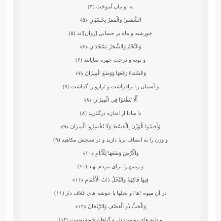
به او بيان آموخت (۴)
الشَّمْسُ وَالْقَمَرُ بِحُسْبَانٍ
﴿۵﴾
خورشيد و ماه بر حسابى [روان]اند (۵)
وَالنَّجْمُ وَالشَّجَرُ يَسْجُدَانِ
﴿۶﴾
و بوته و درخت چهره ‏سايانند (۶)
وَالسَّمَاءَ رَفَعَهَا وَوَضَعَ الْمِيزَانَ
﴿۷﴾
و آسمان را برافراشت و ترازو را گذاشت (۷)
أَلَّا تَطْغَوْا فِي الْمِيزَانِ
﴿۸﴾
تا مبادا از اندازه درگذريد (۸)
وَأَقِيمُوا الْوَزْنَ بِالْقِسْطِ وَلَا تُخْسِرُوا الْمِيزَانَ
﴿۹﴾
و وزن را به انصاف برپا داريد و در سنجش مكاهيد (۹)
وَالْأَرْضَ وَضَعَهَا لِلْأَنَامِ
﴿۱۰﴾
و زمين را براى مردم نهاد (۱۰)
فِيهَا فَاكِهَةٌ وَالنَّخْلُ ذَاتُ الْأَكْمَامِ
﴿۱۱﴾
در آن ميوه [ها] و نخلها با خوشه ‏هاى غلاف دار (۱۱)
وَالْحَبُّ ذُو الْعَصْفِ وَالرَّيْحَانُ
﴿۱۲﴾
و دانه ‏هاى پوست‏ دار و گياهان خوشبوست (۱۲)