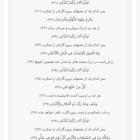
فَبِأَيِّ آلَاءِ رَبِّكُمَا تُكَذِّبَانِ
﴿۲۱﴾
پس كدام يك از نعمتهاى پروردگارتان را منكريد (۲۱)
يَخْرُجُ مِنْهُمَا اللُّؤْلُؤُ وَالْمَرْجَانُ
﴿۲۲﴾
از هر دو [دريا] مرواريد و مرجان برآيد (۲۲)
فَبِأَيِّ آلَاءِ رَبِّكُمَا تُكَذِّبَانِ
﴿۲۳﴾
پس كدام يك از نعمتهاى پروردگارتان را منكريد (۲۳)
وَلَهُ الْجَوَارِ الْمُنْشَآتُ فِي الْبَحْرِ كَالْأَعْلَامِ
﴿۲۴﴾
و او راست در دريا سفينه ‏هاى بادبان‏دار بلند همچون كوهها (۲۴)
فَبِأَيِّ آلَاءِ رَبِّكُمَا تُكَذِّبَانِ
﴿۲۵﴾
پس كدام يك از نعمتهاى پروردگارتان را منكريد (۲۵)
كُلُّ مَنْ عَلَيْهَا فَانٍ
﴿۲۶﴾
هر چه بر [زمين] است فاني‏شونده است (۲۶)
وَيَبْقَى وَجْهُ رَبِّكَ ذُو الْجَلَالِ وَالْإِكْرَامِ
﴿۲۷﴾
و ذات باشكوه و ارجمند پروردگارت باقى خواهد ماند (۲۷)
فَبِأَيِّ آلَاءِ رَبِّكُمَا تُكَذِّبَانِ
﴿۲۸﴾
پس كدام يك از نعمتهاى پروردگارتان را منكريد (۲۸)
يَسْأَلُهُ مَنْ فِي السَّمَاوَاتِ وَالْأَرْضِ كُلَّ يَوْمٍ هُوَ فِي شَأْنٍ
﴿۲۹﴾