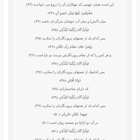
اين است همان جهنمى كه تبهكاران آن را دروغ مى‏ خواندند (۴۳)
يَطُوفُونَ بَيْنَهَا وَبَيْنَ حَمِيمٍ آنٍ
﴿۴۴﴾
ميان [آتش] و ميان آب جوشان سرگردان باشند (۴۴)
فَبِأَيِّ آلَاءِ رَبِّكُمَا تُكَذِّبَانِ
﴿۴۵﴾
پس كدام يك از نعمتهاى پروردگارتان را منكريد (۴۵)
وَلِمَنْ خَافَ مَقَامَ رَبِّهِ جَنَّتَانِ
﴿۴۶﴾
و هر كس را كه از مقام پروردگارش بترسد دو باغ است (۴۶)
فَبِأَيِّ آلَاءِ رَبِّكُمَا تُكَذِّبَانِ
﴿۴۷﴾
پس كداميك از نعمتهاى پروردگارتان را منكريد (۴۷)
ذَوَاتَا أَفْنَانٍ
﴿۴۸﴾
كه داراى شاخسارانند (۴۸)
فَبِأَيِّ آلَاءِ رَبِّكُمَا تُكَذِّبَانِ
﴿۴۹﴾
پس كدام يك از نعمتهاى پروردگارتان را منكريد (۴۹)
فِيهِمَا عَيْنَانِ تَجْرِيَانِ
﴿۵۰﴾
در آن دو [باغ] دو چشمه روان است (۵۰)
فَبِأَيِّ آلَاءِ رَبِّكُمَا تُكَذِّبَانِ
﴿۵۱﴾
پس كدام يك از نعمتهاى پروردگارتان را منكريد (۵۱)