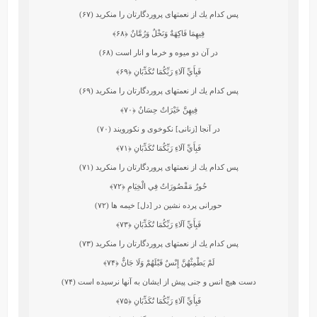
پس كدام يك از نعمتهاى پروردگارتان را منكريد (۶۷)
فِيهِمَا فَاكِهَةٌ وَنَخْلٌ وَرُمَّانٌ
﴿۶۸﴾
در آن دو ميوه و خرما و انار است (۶۸)
فَبِأَيِّ آلَاءِ رَبِّكُمَا تُكَذِّبَانِ
﴿۶۹﴾
پس كدام يك از نعمتهاى پروردگارتان را منكريد (۶۹)
فِيهِنَّ خَيْرَاتٌ حِسَانٌ
﴿۷۰﴾
در آنجا [زنانى] نكوخوى و نكورويند (۷۰)
فَبِأَيِّ آلَاءِ رَبِّكُمَا تُكَذِّبَانِ
﴿۷۱﴾
پس كدام يك از نعمتهاى پروردگارتان را منكريد (۷۱)
حُورٌ مَقْصُورَاتٌ فِي الْخِيَامِ
﴿۷۲﴾
حورانى پرده‏ نشين در [دل] خيمه ‏ها (۷۲)
فَبِأَيِّ آلَاءِ رَبِّكُمَا تُكَذِّبَانِ
﴿۷۳﴾
پس كدام يك از نعمتهاى پروردگارتان را منكريد (۷۳)
لَمْ يَطْمِثْهُنَّ إِنْسٌ قَبْلَهُمْ وَلَا جَانٌّ
﴿۷۴﴾
دست هيچ انس و جنى پيش از ايشان به آنها نرسيده است (۷۴)
فَبِأَيِّ آلَاءِ رَبِّكُمَا تُكَذِّبَانِ
﴿۷۵﴾