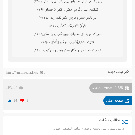
پس كدام يك از نعمتهاى پروردگارتان را منكريد (۷۵)
مُتَّكِئِينَ عَلَى رَفْرَفٍ خُضْرٍ وَعَبْقَرِيٍّ حِسَانٍ
﴿۷۶﴾
بر بالش سبز و فرش نيكو تكيه زده‏ اند (۷۶)
فَبِأَيِّ آلَاءِ رَبِّكُمَا تُكَذِّبَانِ
﴿۷۷﴾
پس كدام يك از نعمتهاى پروردگارتان را منكريد (۷۷)
تَبَارَكَ اسْمُ رَبِّكَ ذِي الْجَلَالِ وَالْإِكْرَامِ
﴿۷۸﴾
خجسته باد نام پروردگار شكوهمند و بزرگوارت (۷۸)
لینک کوتاه
https://jamilmedia.ir/?p=615
12,288 views مشاهده
0 دیدگاه
صفحه اصلی
9
14
مطالب مشابه
دانلود سوره یس یاسین با صدای ماهر المعیقلی صوتی