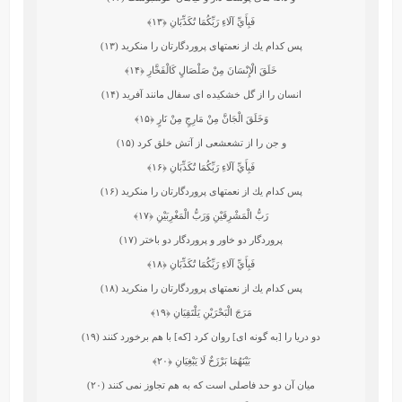
فَبِأَيِّ آلَاءِ رَبِّكُمَا تُكَذِّبَانِ
﴿۱۳﴾
پس كدام يك از نعمتهاى پروردگارتان را منكريد (۱۳)
خَلَقَ الْإِنْسَانَ مِنْ صَلْصَالٍ كَالْفَخَّارِ
﴿۱۴﴾
انسان را از گل خشكيده‏ اى سفال مانند آفريد (۱۴)
وَخَلَقَ الْجَانَّ مِنْ مَارِجٍ مِنْ نَارٍ
﴿۱۵﴾
و جن را از تشعشعى از آتش خلق كرد (۱۵)
فَبِأَيِّ آلَاءِ رَبِّكُمَا تُكَذِّبَانِ
﴿۱۶﴾
پس كدام يك از نعمتهاى پروردگارتان را منكريد (۱۶)
رَبُّ الْمَشْرِقَيْنِ وَرَبُّ الْمَغْرِبَيْنِ
﴿۱۷﴾
پروردگار دو خاور و پروردگار دو باختر (۱۷)
فَبِأَيِّ آلَاءِ رَبِّكُمَا تُكَذِّبَانِ
﴿۱۸﴾
پس كدام يك از نعمتهاى پروردگارتان را منكريد (۱۸)
مَرَجَ الْبَحْرَيْنِ يَلْتَقِيَانِ
﴿۱۹﴾
دو دريا را [به گونه‏ اى] روان كرد [كه] با هم برخورد كنند (۱۹)
بَيْنَهُمَا بَرْزَخٌ لَا يَبْغِيَانِ
﴿۲۰﴾
ميان آن دو حد فاصلى است كه به هم تجاوز نمى كنند (۲۰)