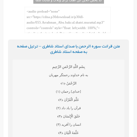
متن قرائت سوره الرحمن با صدای استاد شاطری – ترتیل صفحه
به صفحه استاد شاطری
بِسْمِ اللَّهِ الرَّحْمَنِ الرَّحِيمِ
به نام خداوند رحمتگر مهربان
الرَّحْمَنُ
﴿۱﴾
[خداى] رحمان (۱)
عَلَّمَ الْقُرْآنَ
﴿۲﴾
قرآن را ياد داد (۲)
خَلَقَ الْإِنْسَانَ
﴿۳﴾
انسان را آفريد (۳)
عَلَّمَهُ الْبَيَانَ
﴿۴﴾