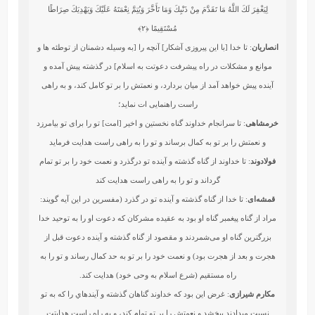
لِيَغْفِرَ لَكَ اللَّهُ مَا تَقَدَّمَ مِنْ ذَنْبِكَ وَمَا تَأَخَّرَ وَيُتِمَّ نِعْمَتَهُ عَلَيْكَ وَيَهْدِيَكَ صِرَاطًا
مُسْتَقِيمًا
﴿۲﴾
انصاریان
: تا خدا [با این پیروزی آشکار] آنچه را [به وسیله دشمنان از توطئه ها و
موانع و مشکلات در راه پیشرفت دعوتت به اسلام] در گذشته پیش آمده و
آینده پیش خواهد آمد از میان بردارد، و نعمتش را بر تو کامل کند، و به راهی
راست راهنمایی ات نماید؛
خرمشاهی
: تا سرانجام خداوند گناه نخستين و اخير [امت‏] تو را براى تو بيامرزد
و نعمتش را بر تو به كمال برساند و تو را به راهى راست هدايت فرمايد
فولادوند
: تا خداوند از گناه گذشته و آينده تو درگذرد و نعمت‏ خود را بر تو تمام
گرداند و تو را به راهى راست هدايت كند
قمشه‌ای
: تا خدا از گناه گذشته و آینده تو در گذرد (مفسرین در این آیه گویند:
مراد از گناه پیغمبر گناه او بود به عقیده مشرکان که دعوت او را به توحید خدا
بزرگترین گناه او می‌شمردند و مقصود از گناه گذشته و آینده دعوت قبل از
هجرت و بعد از هجرت بود) و نعمت خود را بر تو به حد کمال رساند و تو را به
راه مستقیم (شرع اسلام به وحی خود) هدایت کند.
مکارم شیرازی
: غرض اين بود كه خداوند گناهان گذشته و آيندهاي را كه به تو
نسبت مي‏دادند ببخشد و نعمتش را بر تو تمام كند، و به راه راست هدايتت