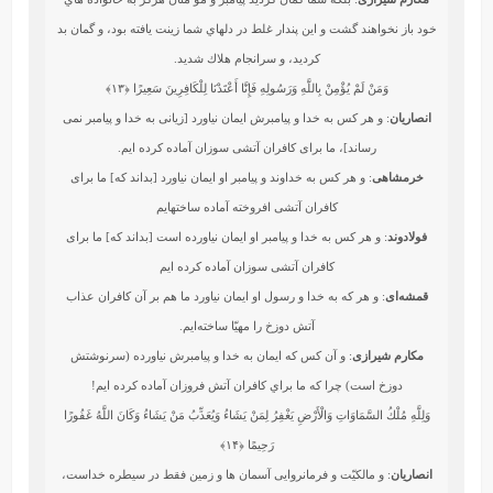
خود باز نخواهند گشت و اين پندار غلط در دلهاي شما زينت يافته بود، و گمان بد
كرديد، و سرانجام هلاك شديد.
وَمَنْ لَمْ يُؤْمِنْ بِاللَّهِ وَرَسُولِهِ فَإِنَّا أَعْتَدْنَا لِلْكَافِرِينَ سَعِيرًا
﴿۱۳﴾
انصاریان
: و هر کس به خدا و پیامبرش ایمان نیاورد [زیانی به خدا و پیامبر نمی
رساند]، ما برای کافران آتشی سوزان آماده کرده ایم.
خرمشاهی
: و هر كس به خداوند و پيامبر او ايمان نياورد [بداند كه‏] ما براى
كافران آتشى افروخته آماده ساخته‏ايم‏
فولادوند
: و هر كس به خدا و پيامبر او ايمان نياورده است [بداند كه] ما براى
كافران آتشى سوزان آماده كرده‏ ايم
قمشه‌ای
: و هر که به خدا و رسول او ایمان نیاورد ما هم بر آن کافران عذاب
آتش دوزخ را مهیّا ساخته‌ایم.
مکارم شیرازی
: و آن كس كه ايمان به خدا و پيامبرش نياورده (سرنوشتش
دوزخ است) چرا كه ما براي كافران آتش فروزان آماده كرده‏ ايم!
وَلِلَّهِ مُلْكُ السَّمَاوَاتِ وَالْأَرْضِ يَغْفِرُ لِمَنْ يَشَاءُ وَيُعَذِّبُ مَنْ يَشَاءُ وَكَانَ اللَّهُ غَفُورًا
رَحِيمًا
﴿۱۴﴾
انصاریان
: و مالکیّت و فرمانروایی آسمان ها و زمین فقط در سیطره خداست،