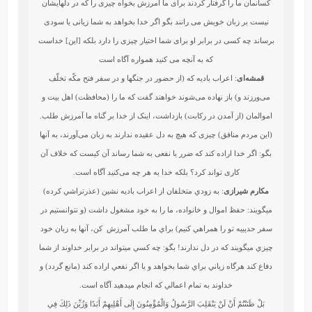
كسانمان ما را گرفتار كردند براى ما آمرزش بخواه چيزى را كه در دلهايشان
نيست بر زبان خويش مى ‏رانند بگو اگر خدا بخواهد به شما زيانى يا سودى
برساند چه كسى در برابر او براى شما اختيار چيزى را دارد بلكه [اين] خداست
كه به آنچه مى ‏كنيد همواره آگاه است
قمشه‌ای
: اعراب بادیه که (از حضور در جنگها و در سفر فتح مکّه تخلّف
می‌ورزند و) باز نهاده می‌شوند خواهند گفت که ما را (محافظت) اهل بیت و
اموالمان (از آمدن در رکابت) بازداشت، اینک از خدا بر گناه ما آمرزش طلب.
(این مردم منافق) چیزی که هیچ به دل عقیده ندارند به زبان می‌آورند، به آنها
بگو: اگر خدا اراده کند که ضرر یا نفعی به شما رساند آن کیست که خلاف آن
کاری تواند کرد؟ بلکه خدا به هر چه می‌کنید آگاه است.
مکارم شیرازی
: به زودي متخلفان از اعراب باديه نشين (عذرتراشي كرده)
مي‏گويند: حفظ اموال و خانواده، ما را به خود مشغول داشت (و نتوانستيم در
سفر حديبيه تو را همراهي كنيم) براي ما طلب آمرزش ‍ كن، آنها به زبان خود
چيزي مي‏گويند كه در دل ندارند! بگو: چه كسي مي‏تواند در برابر خداوند از شما
دفاع كند هرگاه زياني براي شما بخواهد و يا اگر نفعي اراده كند (مانع گردد) و
خداوند به تمام اعمالي كه انجام مي‏دهيد آگاه است.
بَلْ ظَنَنْتُمْ أَنْ لَنْ يَنْقَلِبَ الرَّسُولُ وَالْمُؤْمِنُونَ إِلَى أَهْلِيهِمْ أَبَدًا وَزُيِّنَ ذَلِكَ فِي