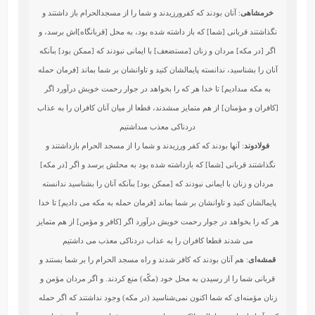
خرمشاهی
: آنان بودند كه كفرورزيدند و شما را از مسجدالحرام باز داشتند و
نگذاشتند قربانى [شما] كه باز داشته شده بود، به محل [قربانگاه‏]اش برسد، و
اگر [در مكه‏] مردان و زنان [مستضعف‏] با ايمانى نبودند كه [ممكن بود] بى‏آنكه
آنان را بشناسيد، ندانسته پايمالشان كنيد و تاوانشان بر شما بماند [فرمان حمله
به مكه مى‏داديم‏] تا خدا هر كه را بخواهد در جوار رحمت خويش درآورد اگر
[كافران و مؤمنان‏] از هم متمايز مى‏شدند، قطعا از ميان آنان كافران را به عذاب
دردناكى معذب مى‏داشتيم‏
فولادوند
: آنها بودند كه كفر ورزيدند و شما را از مسجد الحرام بازداشتند و
نگذاشتند قربانى [شما] كه بازداشته شده بود به محلش برسد و اگر [در مكه]
مردان و زنان با ايمانى نبودند كه [ممكن بود] بى‏آنكه آنان را بشناسيد ندانسته
پايمالشان كنيد و تاوانشان بر شما بماند [فرمان حمله به مكه مى‏ داديم] تا خدا
هر كه را بخواهد در جوار رحمت‏ خويش درآورد اگر [كافر و مؤمن] از هم متمايز
مى ‏شدند قطعا كافران را به عذاب دردناكى معذب مى‏ داشتيم
قمشه‌ای
: هم آنان بودند که کافر شدند و راه مسجد الحرام را بر شما بستند و
قربانی شما را از رسیدن به محل خود (مکّه) منع کردند. و اگر مردان مؤمن و
زنان مؤمنه‌ای که شما اکنون نمی‌شناسید (در مکه) وجود نداشتند که اگر حمله