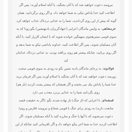
نیرومند دعوت خواهید شد که با آنان بجنگید، یا آنکه اسلام آورند؛ پس اگر
اطاعت کنید خدا پاداش نیکی به شما خواهد داد، و اگر روی برگردانید، همان
گونه که پیش از این روی گرداندید، شما را به عذابی دردناک عذاب خواهد کرد.
خرمشاهی
: به واپس ماندگان اعرابى [/جهادگريزان باديه‏نشين‏] بگو زودا كه به
سوى قومى ستيزه‏جوى سهمگين خوانده شويد كه با ايشان كارزار كنيد، يا آنكه
آنان مسلمان شوند، پس اگر اطاعت كنيد، خداوند پاداشى نيكو به شما بدهد و
اگر روى برتابيد، چنانكه پيشتر هم روى برتافته بوديد، به عذابى دردناك عذابتان
كند
فولادوند
: به برجاى‏ ماندگان باديه‏ نشين بگو به زودى به سوى قومى سخت
زورمند دعوت خواهيد شد كه با آنان بجنگيد يا اسلام آورند پس اگر فرمان بريد
خدا شما را پاداش نيك مى ‏بخشد و اگر همچنان كه پيشتر پشت كرديد [باز هم]
روى بگردانيد شما را به عذابى پردرد معذب مى دارد
قمشه‌ای
: با اعرابی که (از جنگ) باز نهاده شدند بگو: (اگر به حقیقت قصد
متابعت دارید) به زودی برای جنگ با قومی شجاع و نیرومند (فارس و روم)
دعوت می‌شوید که با آنها یا جنگ و مبارزه کنید یا آنکه مسلمان شوند. اگر
اطاعت کردید خدا به شما اجر نیکو خواهد داد و اگر نافرمانی کنید چنانکه از این
پیش (در حدیبیّه) مخالفت کردید خدا شما را به عذابی دردناک معذّب خواهد