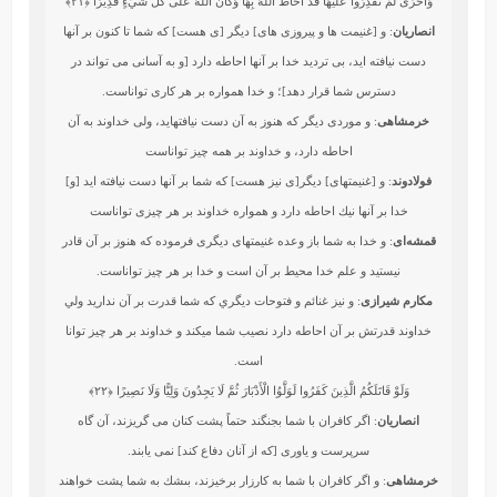
وَأُخْرَى لَمْ تَقْدِرُوا عَلَيْهَا قَدْ أَحَاطَ اللَّهُ بِهَا وَكَانَ اللَّهُ عَلَى كُلِّ شَيْءٍ قَدِيرًا
﴿۲۱﴾
انصاریان
: و [غنیمت ها و پیروزی های] دیگر [ی هست] که شما تا کنون بر آنها
دست نیافته اید، بی تردید خدا بر آنها احاطه دارد [و به آسانی می تواند در
دسترس شما قرار دهد]؛ و خدا همواره بر هر کاری تواناست.
خرمشاهی
: و موردى ديگر كه هنوز به آن دست نيافته‏ايد، ولى خداوند به آن
احاطه دارد، و خداوند بر همه چيز تواناست‏
فولادوند
: و [غنيمتهاى] ديگر[ى نيز هست] كه شما بر آنها دست نيافته‏ ايد [و]
خدا بر آنها نيك احاطه دارد و همواره خداوند بر هر چيزى تواناست
قمشه‌ای
: و خدا به شما باز وعده غنیمتهای دیگری فرموده که هنوز بر آن قادر
نیستید و علم خدا محیط بر آن است و خدا بر هر چیز تواناست.
مکارم شیرازی
: و نيز غنائم و فتوحات ديگري كه شما قدرت بر آن نداريد ولي
خداوند قدرتش بر آن احاطه دارد نصيب شما مي‏كند و خداوند بر هر چيز توانا
است.
وَلَوْ قَاتَلَكُمُ الَّذِينَ كَفَرُوا لَوَلَّوُا الْأَدْبَارَ ثُمَّ لَا يَجِدُونَ وَلِيًّا وَلَا نَصِيرًا
﴿۲۲﴾
انصاریان
: اگر کافران با شما بجنگند حتماً پشت کنان می گریزند، آن گاه
سرپرست و یاوری [که از آنان دفاع کند] نمی یابند.
خرمشاهی
: و اگر كافران با شما به كارزار برخيزند، بى‏شك به شما پشت خواهند