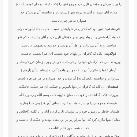
را بر پیامبرش و مؤمنان نازل کرد و روح تقوا را [که حقیقت و جان توحید است]
ملازم آنان نمود، و آنان به [روح تقوا] سزاوارتر و شایسته آن بودند؛ و خدا
همواره به هر چیز داناست.
خرمشاهی
: چنين بود كه كافران در دلهايشان حميت -حميت جاهليتآوردند، ولى
خداوند آرامشش را بر پيامبرش و بر مؤمنان نازل كرد و آنان را پايبند حكم تقوا
ساخت، و به آن سزاوارتر و اهل آن بودند، و خداوند به همه‏چيز داناست‏
فولادوند
: آنگاه كه كافران در دلهاى خود تعصب [آن هم] تعصب جاهليت
ورزيدند پس خدا آرامش خود را بر فرستاده خويش و بر مؤمنان فرو فرستاد و
آرمان تقوا را ملازم آنان ساخت و [در واقع] آنان به [رعايت] آن [آرمان]
سزاوارتر و شايسته [اتصاف به] آن بودند و خدا همواره بر هر چيزى داناست
قمشه‌ای
: آن گاه که کافران در دلها ناموس و حمیّت، آن هم حمیّت جاهلیّت
پروردند (که نگذاشتند در عهدنامه صلح حدیبیّه کلمه بسم اللّه و رسول اللّه
بنویسند و مؤمنان را بر سر حمیّت و غیرت ایمانی آوردند) پس خدا وقار و
اطمینان خاطر بر رسول خود و بر مؤمنان نازل کرد و آنان را با کلمه (اخلاص و
مقام) تقوا ملازم کرد که آنها سزاوارتر بر این مقام بودند و اهلیّت آن داشتند و
خدا به همه امور عالم داناست.
مکارم شیرازی
: به خاطر بياوريد هنگامي را كه كافران در دلهاي خود خشم و