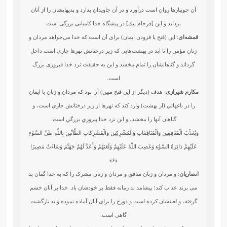
آن جويبارها روان است درآورد و در آن جاويدان بدارد و بديهايشان را از آنان
بزدايد و اين [فرجام نيك] در پيشگاه خدا كاميابى بزرگى است
قمشه‌ای
: این (فتح یا فزودن ایمان) برای آن است که خدا می‌خواهد مردان و
زنان مؤمن را تا ابد در بهشت‌هایی که زیر درختانش نهرها جاری است داخل
گرداند و گناهانشان را تمام ببخشد و این به حقیقت نزد خدا فیروزی بزرگ
است.
مکارم شیرازی
: هدف (ديگر از اين فتح مبين) آن بود كه مردان و زنان با ايمان
را در باغهائي (از بهشت) وارد كند كه نهرها از زير درختانش جاري است، و
گناهان آنها را ببخشد، و اين نزد خدا پيروزي بزرگي است.
وَيُعَذِّبَ الْمُنَافِقِينَ وَالْمُنَافِقَاتِ وَالْمُشْرِكِينَ وَالْمُشْرِكَاتِ الظَّانِّينَ بِاللَّهِ ظَنَّ السَّوْءِ
عَلَيْهِمْ دَائِرَةُ السَّوْءِ وَغَضِبَ اللَّهُ عَلَيْهِمْ وَلَعَنَهُمْ وَأَعَدَّ لَهُمْ جَهَنَّمَ وَسَاءَتْ مَصِيرًا
﴿۶﴾
انصاریان
: و مردان و زنان منافق و مردان و زنان مشرک را که به خدا گمان بد
می برند عذاب کند؛ پیشامد بد زمانه فقط بر خودشان باد. خدا بر آنان خشم
گرفته، و لعنتشان کرده است و دوزخ را برای آنان آماده نموده و بد بازگشت
گاهی است.