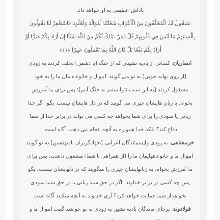
پاداش عظيمي به او خواهد داد.
سَيَقُولُ لَكَ الْمُخَلَّفُونَ مِنَ الْأَعْرَابِ شَغَلَتْنَا أَمْوَالُنَا وَأَهْلُونَا فَاسْتَغْفِرْ لَنَا يَقُولُونَ
بِأَلْسِنَتِهِمْ مَا لَيْسَ فِي قُلُوبِهِمْ قُلْ فَمَنْ يَمْلِكُ لَكُمْ مِنَ اللَّهِ شَيْئًا إِنْ أَرَادَ بِكُمْ ضَرًّا أَوْ
أَرَادَ بِكُمْ نَفْعًا بَلْ كَانَ اللَّهُ بِمَا تَعْمَلُونَ خَبِيرًا
﴿۱۱﴾
انصاریان
: کسانی از بادیه نشینان که از جنگ [با دشمن] تخلف کردند به زودی
[از روی بهانه جویی] به تو می گویند: اموال و خانواده مان ما را به خود
مشغول کردند [به این سبب نتوانستیم به جنگ آییم]؛ پس برای ما آمرزش
بخواه. با زبان هایشان چیزی می گویند که در دل هایشان نیست. بگو: اگر خدا
زیانی یا سودی را برای شما بخواهد چه کسی می تواند در برابر خدا از شما
دفاع کند؟ بلکه خدا همواره به آنچه انجام می دهید، آگاه است.
خرمشاهی
: به زودى واپس‏ماندگان اعرابى [/جهادگريزان باديه‏نشين‏] به تو گويند
اموال ما و خانواده‏هايمان ما را [از همراهى با شما] مشغول داشت، پس براى
ما آمرزش بخواه، به زبانهايشان چيزى را مى‏گويند كه در دلهايشان نيست، بگو
پس چه كسى در برابر خداوند -اگر در حق شما زيانى يا در حق شما سودى
بخواهداز شما حمايت خواهد كرد؟ آرى خداوند به آنچه مى‏كنيد آگاه است‏
فولادوند
: برجاى‏ ماندگان باديه‏ نشين به زودى به تو خواهند گفت اموال ما و