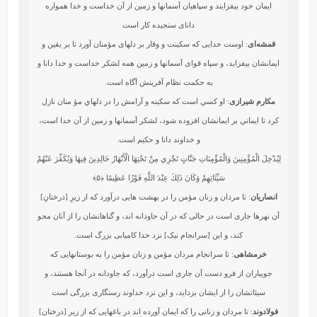
ايمان خود بيفزايند و سپاهيان آسمانها و زمين از آن خداست و خدا همواره
داناى سنجيده‏ كار است
قمشه‌ای
: اوست خدایی که سکینت و وقار بر دلهای مؤمنان آورد تا بر یقین و
ایمانشان بیفزاید، و سپاه قوای آسمانها و زمین همه لشکر خداست و خدا دانا و
به حکمت نظام آفرینش آگاه است.
مکارم شیرازی
: او كسي است كه سكينه و آرامش را در دلهاي مؤ منان نازل
كرد تا ايماني بر ايمانشان افزوده شود، لشكر آسمانها و زمين از آن خدا است،
و خداوند دانا و حكيم است.
لِيُدْخِلَ الْمُؤْمِنِينَ وَالْمُؤْمِنَاتِ جَنَّاتٍ تَجْرِي مِنْ تَحْتِهَا الْأَنْهَارُ خَالِدِينَ فِيهَا وَيُكَفِّرَ عَنْهُمْ
سَيِّئَاتِهِمْ وَكَانَ ذَلِكَ عِنْدَ اللَّهِ فَوْزًا عَظِيمًا
﴿۵﴾
انصاریان
: تا مردان و زنان مؤمن را در بهشت هایی درآورد که از زیرِ [درختانِ]
آن نهرها جاری است در حالی که در آن جاودانه اند، و گناهانشان را از آنان محو
کند، و این [سرانجام نیک] نزد خدا کامیابی بزرگ است.
خرمشاهی
: تا سرانجام مردان مؤمن و زنان مؤمن را به بوستانهايى كه
جويباران از فرو دست آن جارى است درآورد، كه جاودانه در آنجا هستند، و
سيئاتشان را از ايشان بزدايد، و اين نزد خداوند رستگارى بزرگى است‏
فولادوند
: تا مردان و زنانى را كه ايمان آورده‏ اند در باغهايى كه از زير [درختان]