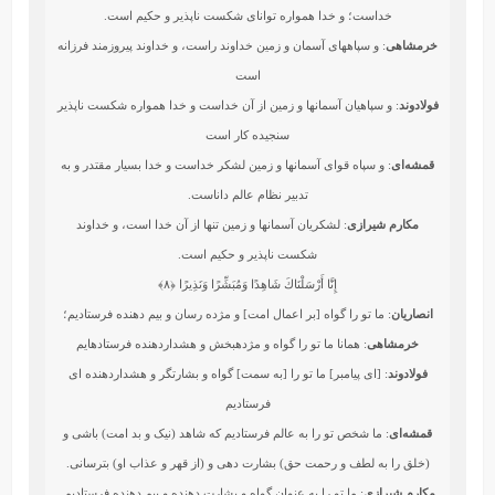
خداست؛ و خدا همواره توانای شکست ناپذیر و حکیم است.
خرمشاهی
: و سپاههاى آسمان و زمين خداوند راست، و خداوند پيروزمند فرزانه
است‏
فولادوند
: و سپاهيان آسمانها و زمين از آن خداست و خدا همواره شكست‏ ناپذير
سنجيده‏ كار است
قمشه‌ای
: و سپاه قوای آسمانها و زمین لشکر خداست و خدا بسیار مقتدر و به
تدبیر نظام عالم داناست.
مکارم شیرازی
: لشكريان آسمانها و زمين تنها از آن خدا است، و خداوند
شكست ناپذير و حكيم است.
إِنَّا أَرْسَلْنَاكَ شَاهِدًا وَمُبَشِّرًا وَنَذِيرًا
﴿۸﴾
انصاریان
: ما تو را گواه [بر اعمال امت] و مژده رسان و بیم دهنده فرستادیم؛
خرمشاهی
: همانا ما تو را گواه و مژده‏بخش و هشداردهنده فرستاده‏ايم‏
فولادوند
: [اى پيامبر] ما تو را [به سمت] گواه و بشارتگر و هشداردهنده‏ اى
فرستاديم
قمشه‌ای
: ما شخص تو را به عالم فرستادیم که شاهد (نیک و بد امت) باشی و
(خلق را به لطف و رحمت حق) بشارت دهی و (از قهر و عذاب او) بترسانی.
مکارم شیرازی
: ما تو را به عنوان گواه و بشارت دهنده و بيم دهنده فرستاديم.