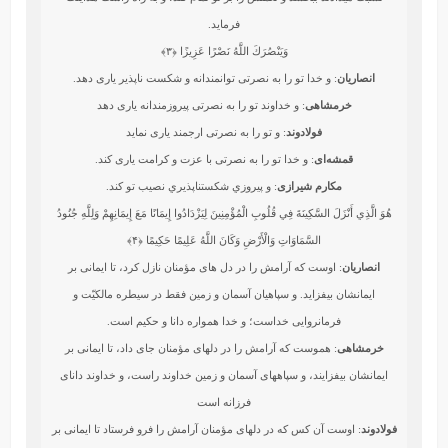
فرمايد.
وَيَنْصُرَكَ اللَّهُ نَصْرًا عَزِيزًا
﴿۳﴾
انصاریان
: و خدا تو را به نصرتی توانمندانه و شکست ناپذیر یاری دهد.
خرمشاهی
: و خداوند تو را به نصرتى پيروزمندانه يارى دهد
فولادوند
: و تو را به نصرتى ارجمند يارى نمايد
قمشه‌ای
: و خدا تو را به نصرتی با عزت و کرامت یاری کند.
مکارم شیرازی
: و پيروزي شكستناپذيري نصيب تو كند.
هُوَ الَّذِي أَنْزَلَ السَّكِينَةَ فِي قُلُوبِ الْمُؤْمِنِينَ لِيَزْدَادُوا إِيمَانًا مَعَ إِيمَانِهِمْ وَلِلَّهِ جُنُودُ
السَّمَاوَاتِ وَالْأَرْضِ وَكَانَ اللَّهُ عَلِيمًا حَكِيمًا
﴿۴﴾
انصاریان
: اوست که آرامش را در دل های مؤمنان نازل کرد، تا ایمانی بر
ایمانشان بیفزاید. و سپاهیان آسمان و زمین فقط در سیطره مالکیّت و
فرمانروایی خداست؛ و خدا همواره دانا و حکیم است.
خرمشاهی
: هموست كه آرامش را در دلهاى مؤمنان جاى داد، تا ايمانى بر
ايمانشان بيفزايند، و سپاههاى آسمان و زمين خداوند راست، و خداوند داناى
فرزانه است‏
فولادوند
: اوست آن كس كه در دلهاى مؤمنان آرامش را فرو فرستاد تا ايمانى بر