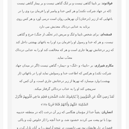
فولادوند
: بر نابينا گناهى نيست و بر لنگ گناهى نيست و بر بيمار گناهى نيست
[كه در جهاد شركت نكنند] و هر كس خدا و پيامبر او را فرمان برد وى را در
باغهايى كه از زير [درختان] آن نهرهايى روان است درمى ‏آورد و هر كس روى
برتابد به عذابى دردناك معذبش مى دارد
قمشه‌ای
: برای شخص نابینا و لنگ و مریض (در تخلّف از جنگ) حرج و گناهی
نیست، و هر که خدا و رسول او را فرمان برد او را به باغهای بهشتی داخل کند
که زیر درختانش نهرها جاری است و هر که مخالفت کند او را به عذابی دردناک
معذّب نماید.
مکارم شیرازی
: بر «نابينا» و «لنگ» و «بيمار» گناهي نيست (اگر در ميدان جهاد
شركت نكند) و هركس كه اطاعت خدا و رسولش نمايد او را در باغهائي (از
بهشت) وارد مي‏سازد كه نهرها از زير درختانش جاري است، و آن كس كه
سرپيچي كند او را به عذاب دردناكي گرفتار مي‏كند.
لَقَدْ رَضِيَ اللَّهُ عَنِ الْمُؤْمِنِينَ إِذْ يُبَايِعُونَكَ تَحْتَ الشَّجَرَةِ فَعَلِمَ مَا فِي قُلُوبِهِمْ فَأَنْزَلَ
السَّكِينَةَ عَلَيْهِمْ وَأَثَابَهُمْ فَتْحًا قَرِيبًا
﴿۱۸﴾
انصاریان
: یقیناً خدا از مؤمنان هنگامی که زیر آن درخت [که در منطقه حدیبیه
بود] با تو بیعت می کردند خشنود شد، و خدا آنچه را [از خلوص نیّت و پاکی
قصد] در دل هایشان بود می دانست، در نتیجه آرامش را بر آنان نازل کرد، و