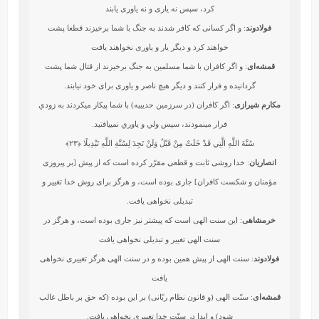
كرد، سپس نه يارى و نه ياورى يابند
فولادوند
: و اگر كسانى كه كافر شدند به جنگ با شما برخيزند قطعا پشت‏
خواهند كرد و ديگر يار و ياورى نخواهند يافت
قمشه‌ای
: و اگر کافران با شما مسلمین به جنگ برخیزند از قتال شما پشت
گردانیده و فرار کنند و دیگر هیچ ناصر و یاوری برای خود نیابند.
مکارم شیرازی
: اگر كافران (در سرزمين حديبيه) با شما پيكار مي‏كردند به زودي
فرار مي‏نمودند، سپس ولي و ياوري نمي‏يافتيد.
سُنَّةَ اللَّهِ الَّتِي قَدْ خَلَتْ مِنْ قَبْلُ وَلَنْ تَجِدَ لِسُنَّةِ اللَّهِ تَبْدِيلًا
﴿۲۳﴾
انصاریان
: خدا روشی ثابت و قطعی مقرّر کرده است که از پیش [بر پیروزی
مؤمنان و شکست کافران] جاری بوده است، و هرگز برای روش خدا تغییر و
تبدیلی نخواهی یافت.
خرمشاهی
: اين سنت الهى است كه پيشتر نيز جارى بوده است، و هرگز در
سنت الهى تغيير و تبديلى نخواهى يافت‏
فولادوند
: سنت الهى از پيش همين بوده و در سنت الهى هرگز تغييرى نخواهى
يافت
قمشه‌ای
: سنّت الهی (و قانون نظام ربّانی) بر این بوده (که حق بر باطل غالب
شود) و ابدا در سنّت خدا تغییری نخواهی یافت.