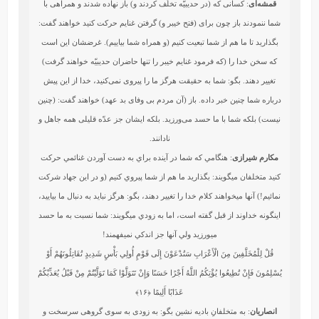
قمشه‌ای
: کسانی که (در حدیبیّه تخلّف کردند و) باز نهاده شدند و همراهی با
شما ننمودند باز چون برای (فتح خیبر و) گرفتن غنایم حرکت کنید خواهند گفت:
بگذارید تا ما هم از شما تبعیت کنیم (و همراه شما بیاییم). غرضشان این است
که سخن خدا را (که فرمود غنایم خیبر را تنها حاضران حدیبیّه خواهند گرفت)
تغییر دهند. بگو: شما به حقیقت هرگز ما را پیروی نمی‌کنید، خدا از این پیش
درباره شما چنین خبر داده. باز (آن مردم بی وفای بد عهد) خواهند گفت: (چنین
نیست) بلکه شما با ما حسد می‌ورزید. بلکه ایشان جز عدّه قلیلی همه جاهل و
نادانند.
مکارم شیرازی
: هنگامي كه شما در آينده براي به دست آوردن غنائمي حركت
كنيد متخلفان مي‏گويند: بگذاريد ما هم از شما پيروي كنيم (و در اين جهاد شركت
نمائيم!) آنها مي‏خواهند كلام خدا را تغيير دهند، بگو: هرگز نبايد به دنبال ما بياييد،
اينگونه خداوند از قبل گفته است، اما به زودي مي‏گويند: شما نسبت به ما حسد
مي‏ورزيد ولي آنها جز اندكي نمي‏فهمند!
قُلْ لِلْمُخَلَّفِينَ مِنَ الْأَعْرَابِ سَتُدْعَوْنَ إِلَى قَوْمٍ أُولِي بَأْسٍ شَدِيدٍ تُقَاتِلُونَهُمْ أَوْ
يُسْلِمُونَ فَإِنْ تُطِيعُوا يُؤْتِكُمُ اللَّهُ أَجْرًا حَسَنًا وَإِنْ تَتَوَلَّوْا كَمَا تَوَلَّيْتُمْ مِنْ قَبْلُ يُعَذِّبْكُمْ
عَذَابًا أَلِيمًا
﴿۱۶﴾
انصاریان
: به متخلفانِ بادیه نشین بگو: به زودی به سوی گروهی سرسخت و