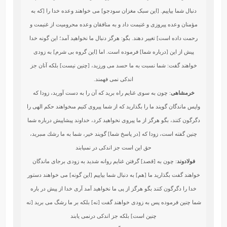
دنبال شما بیاییم. [این سبک مغزان سودجو] می خواهند وعده خدا را [که به
مؤمنان وعده پیروزی و غنیمت داد و به منافقان وعده محرومیت از غنیمت و
رحمت داده است] تغییر دهند. بگو: هرگز دنبال ما نخواهید آمد؛ این گونه خدا
پیش از این [درباره شما] فرموده است. اما [این گروه بی شرم] به زودی
خواهند گفت: شما نسبت به ما حسد می ورزید، [چنین نیست] بلکه آنان جز
اندکی نمی فهمند.
خرمشاهی
: چون به سوى غنايم راه بريد كه آن را به دست آوريد، زودا كه
واپس ماندگان گويند ما را بگذاريد كه از شما پيروى كنيم مى‏خواهند حكم الهى را
دگرگون كنند، بگو هرگز از ما پيروى نخواهيد كرد، خداوند پيشاپيش درباره شما
چنين گفته است، زودا كه [در پاسخ شما] گويند خير، شما به ما رشك مى‏بريد،
حق اين است جز اندكى در نمى‏يابند
فولادوند
: چون به [قصد] گرفتن غنايم روانه شديد به زودى برجاى‏ ماندگان
خواهند گفت بگذاريد ما [هم] به دنبال شما بياييم [اين گونه] مى‏ خواهند دستور
خدا را دگرگون كنند بگو هرگز از پى ما نخواهيد آمد آرى خدا از پيش در باره
شما چنين فرموده پس به زودى خواهند گفت [نه] بلكه بر ما رشگ مى ‏بريد [نه
چنين است] بلكه جز اندكى درنمى‏ يابند