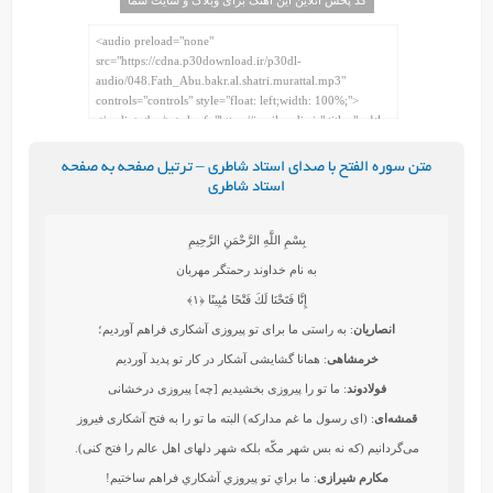
متن سوره الفتح با صدای استاد شاطری – ترتیل صفحه به صفحه
استاد شاطری
بِسْمِ اللَّهِ الرَّحْمَنِ الرَّحِيمِ
به نام خداوند رحمتگر مهربان
إِنَّا فَتَحْنَا لَكَ فَتْحًا مُبِينًا
﴿۱﴾
انصاریان
: به راستی ما برای تو پیروزی آشکاری فراهم آوردیم؛
خرمشاهی
: همانا گشايشى آشكار در كار تو پديد آورديم‏
فولادوند
: ما تو را پيروزى بخشيديم [چه] پيروزى درخشانى
قمشه‌ای
: (ای رسول ما غم مدارکه) البته ما تو را به فتح آشکاری فیروز
می‌گردانیم (که نه بس شهر مکّه بلکه شهر دلهای اهل عالم را فتح کنی).
مکارم شیرازی
: ما براي تو پيروزي آشكاري فراهم ساختيم!