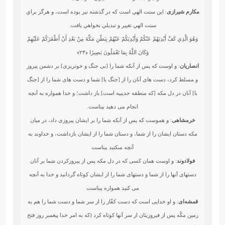
مکارم شیرازی
: اين سنت الهي است كه در گذشته نيز بوده است، و هرگز براي
سنت الهي تغيير و تبديلي نخواهي يافت.
وَهُوَ الَّذِي كَفَّ أَيْدِيَهُمْ عَنْكُمْ وَأَيْدِيَكُمْ عَنْهُمْ بِبَطْنِ مَكَّةَ مِنْ بَعْدِ أَنْ أَظْفَرَكُمْ عَلَيْهِمْ
وَكَانَ اللَّهُ بِمَا تَعْمَلُونَ بَصِيرًا
﴿۲۴﴾
انصاریان
: و اوست که پس از آنکه شما را [بی جنگ و خونریزی] بر دشمن پیروز
و مسلط کرد، دست های آنان را از [جنگ با] شما و دست های شما را از [جنگ
با] آنان در دل مکه [که منطقه حدیبیه است] باز داشت؛ و خدا همواره به آنچه
انجام می دهید بیناست.
خرمشاهی
: و هموست كه پس از آنكه شما را بر ايشان پيروزى داد، در ميان
مكه دستان ايشان را از شما، و دستان شما را از ايشان بازداشت، و خداوند به
آنچه مى‏كنيد بيناست‏
فولادوند
: و اوست همان كسى كه در دل مكه پس از پيروزكردن شما بر آنان
دستهاى آنها را از شما و دستهاى شما را از ايشان كوتاه گردانيد و خدا به آنچه
مى ‏كنيد همواره بيناست
قمشه‌ای
: و او خدایی است که دست کفّار را از سر شما و دست شما را هم به
زمین مکّه پس از فیروزیتان از سر آنها کوتاه کرد (که به امر خدا پیغمبر روز فتح