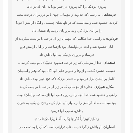
پیروزی نزدیکی را [که پیروزی در خیبر بود] به آنان پاداش داد.
خرمشاهی
: به راستى كه خداوند از مؤمنان، چون با تو در زير آن درخت بيعت
كردند، خشنود شد، و مى‏دانست كه در دلهايشان چيست، و آنگاه آرامش [خود]
را بر آنان نازل كرد و به پيروزى‏اى نزديك پاداششان داد
فولادوند
: به راستى خدا هنگامى كه مؤمنان زير آن درخت با تو بيعت میکردند از
آنان خشنود شد و آنچه در دلهايشان بود بازشناخت و بر آنان آرامش فرو
فرستاد و پيروزى نزديكى به آنها پاداش داد
قمشه‌ای
: خدا از مؤمنانی که زیر درخت (معهود حدیبیّه) با تو بیعت کردند به
حقیقت خشنود گشت و از وفا و خلوص قلبی آنها آگاه بود که وقار و اطمینان
کامل بر ایشان نازل فرمود و به فتحی نزدیک (که فتح خیبر بود) پاداش داد.
مکارم شیرازی
: خداوند از مؤ مناني كه در زير آن درخت با تو بيعت كردند
راضي و خشنود شد، خدا آنچه را در درون قلب آنها (از صداقت و ايمان) نهفته
بود ميدانست، لذا آرامش را بر دلهاي آنها نازل كرد، و فتح نزديكي، به عنوان
پاداش، نصيب آنها فرمود.
وَمَغَانِمَ كَثِيرَةً يَأْخُذُونَهَا وَكَانَ اللَّهُ عَزِيزًا حَكِيمًا
﴿۱۹﴾
انصاریان
: [و پاداش دیگر] غنیمت های فراوانی است که آن را به دست می