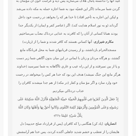
کنید آنها را ندانسته پامال هلاک می‌سازید پس دیه و غرامت خون آن مؤمنان به
گردن شما می‌ماند (اگر این قضیّه نبود به شما اجازه حمله به مکه داده می‌شد
و لیکن این اجازه به تأخیر افتاد) تا خدا هر که را بخواهد در رحمت خود داخل
گرداند (و به نور اسلام هدایت کند). اگر (عناصر کفر و ایمان) از یکدیگر جدا
بودند همانا کسانی از آنان را که کافرند به عذابی دردناک معذّب می‌ساختیم.
مکارم شیرازی
: آنها كساني هستند كه كافر شدند و شما را از (زيارت)
مسجدالحرام بازداشتند، و از رسيدن قربانيهاي شما به محل قربانگاه مانع
گشتند، و هرگاه مردان و زنان با ايماني در اين ميان بدون آگاهي شما زير دست
و پا از بين نمي‏رفتند و از اين راه عيب و عاري ناآگاهانه به شما نمي‏رسيد (خداوند
هرگز مانع اين جنگ نمي‏شد) هدف اين بود كه خدا هر كس را مي‏خواهد در رحمت
خود وارد سازد و اگر مؤ منان و كفار (در مكه) از هم جدا مي‏شدند كافران را
عذاب دردناكي مي‏كرديم.
إِذْ جَعَلَ الَّذِينَ كَفَرُوا فِي قُلُوبِهِمُ الْحَمِيَّةَ حَمِيَّةَ الْجَاهِلِيَّةِ فَأَنْزَلَ اللَّهُ سَكِينَتَهُ عَلَى
رَسُولِهِ وَعَلَى الْمُؤْمِنِينَ وَأَلْزَمَهُمْ كَلِمَةَ التَّقْوَى وَكَانُوا أَحَقَّ بِهَا وَأَهْلَهَا وَكَانَ اللَّهُ
بِكُلِّ شَيْءٍ عَلِيمًا
﴿۲۶﴾
انصاریان
: [یاد کن] هنگامی را که کافران [پس از قرارداد صلح حدیبیه] دل
هایشان را از تعصّب و خشم شدید جاهلی آکنده کردند، پس خدا هم آرامشش