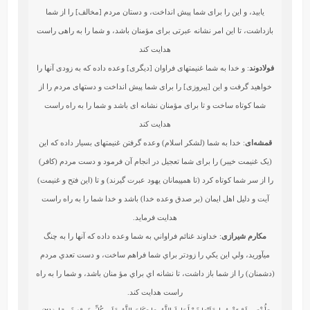
يابيد، و اين را براى شما پيش انداخت، و دستان مردم [مخالف‏] را از شما
بازداشت، تا اين امر نشانه عبرتى براى مؤمنان باشد، و شما را به راهى راست
هدايت كند
فولادوند
: و خدا به شما غنيمتهاى فراوان [ديگرى] وعده داده كه به زودى آنها را
خواهيد گرفت و اين [پيروزى] را براى شما پيش انداخت و دستهاى مردم را از
شما كوتاه ساخت و تا براى مؤمنان نشانه‏ اى باشد و شما را به راه راست
هدايت كند
قمشه‌ای
: خدا به شما (لشکر اسلام) وعده گرفتن غنیمتهای بسیار داده که این
(یک غنیمت خیبر) را برای شما تعجیل در انجام آن فرمود و دست مردم (کافر)
را از سر شما کوتاه کرد (تا همپیمانان یهود عبرت گیرند) و تا (این فتح و غنیمت)
آیت و دلیل اهل ایمان (بر صدق وعده خدا) باشد و خدا شما را به راه راست
هدایت فرماید.
مکارم شیرازی
: خداوند غنائم فراواني به شما وعده داده كه آنها را به چنگ
مي‏آوريد، ولي اين يكي را زودتر براي شما فراهم ساخت، و دست تعدي مردم
(دشمنان) را از شما باز داشت، تا نشانه‏ اي براي مؤ منان باشد، و شما را به راه
راست هدايت كند.