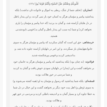
قُلُوبِكُمْ وَظَنَنْتُمْ ظَنَّ السَّوْءِ وَكُنْتُمْ قَوْمًا بُورًا
﴿۱۲﴾
انصاریان
: [تخلف شما از جنگ، ربطی به اموال و خانواده تان نداشت] بلکه
پنداشتید پیامبر و مؤمنان هرگز به کسان خود باز نمی گردند، و این پندار باطل
در دل هایتان آراسته شد، و گمان بد بردید [که خدا پیامبر و مؤمنان را یاری
نخواهد کرد] و شما [به سبب این پندار باطل و گمان بد] قومی نابودشدنی
هستید.
خرمشاهی
: حق اين است كه گمان مى‏كرديد كه پيامبر و مؤمنان هرگز به سوى
خانواده‏هايشان باز نمى‏گردند، و اين امر در دلهايتان آراسته جلوه داده شد، و
بدانديشى كرديد و قومى ورشكسته شديد
فولادوند
: [نه چنان بود] بلكه پنداشتيد كه پيامبر و مؤمنان هرگز به خانمان خود
بر نخواهند گشت و اين [پندار] در دلهايتان نمودى خوش يافت و گمان بد كرديد
و شما مردمى در خور هلاكت بوديد
قمشه‌ای
: بلکه شما پنداشتید که رسول و مؤمنان به او (همه کشته می‌شوند و)
به سوی (وطن و) اهل بیت خود دیگر بر نخواهند گشت و این خیال در دل شما
به خطا جلوه کرد و بسیار گمان بد و اندیشه باطلی کردید و مردمی در خور قهر
و هلاکت بودید.
مکارم شیرازی
: بلكه شما گمان كرديد پيامبر و مؤ منان هرگز به خانواده‏ هاي