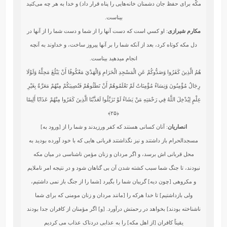
مکّه برای حفظ جان دشمنان خانه‌هایی را پناه قرار داد) و خدا به هر چه می‌کنید
بیناست.
مکارم شیرازی
: او كسي است كه دست آنها را از شما و دست شما را از آنها در
دل مكه كوتاه كرد، بعد از آنكه شما را بر آنها پيروز ساخت، و خداوند به آنچه
انجام مي‏دهيد بيناست.
هُمُ الَّذِينَ كَفَرُوا وَصَدُّوكُمْ عَنِ الْمَسْجِدِ الْحَرَامِ وَالْهَدْيَ مَعْكُوفًا أَنْ يَبْلُغَ مَحِلَّهُ وَلَوْلَا
رِجَالٌ مُؤْمِنُونَ وَنِسَاءٌ مُؤْمِنَاتٌ لَمْ تَعْلَمُوهُمْ أَنْ تَطَئُوهُمْ فَتُصِيبَكُمْ مِنْهُمْ مَعَرَّةٌ بِغَيْرِ
عِلْمٍ لِيُدْخِلَ اللَّهُ فِي رَحْمَتِهِ مَنْ يَشَاءُ لَوْ تَزَيَّلُوا لَعَذَّبْنَا الَّذِينَ كَفَرُوا مِنْهُمْ عَذَابًا أَلِيمًا
﴿۲۵﴾
انصاریان
: آنان کسانی هستند که کفر ورزیدند و شما را از [ورود به]
مسجدالحرام باز داشتند و نیز نگذاشتند قربانی هایی که با خود آورده بودید به
محل قربانی اش برسد، و اگر مردان و زنان مؤمن ناشناسی در میان مکه
نبودند، تا جنگ شما سبب کشته شدن آن بی گناهان شود و در نتیجه امر ناملایم
و مکروهی [چون دیه] گریبان شما را بگیرد [شما را از جنگ باز نمی داشتیم،
ولی بازداشتیم] تا خدا هرکه را [مانند مردان و زنان مومنی که برای شما
ناشناخته بودند] بخواهد در رحمتش درآورد. [و] اگر مؤمنان از کافران جدا بودند
یقیناً کافران [از اهل مکه] را به عذابی دردناک عذاب می کردیم