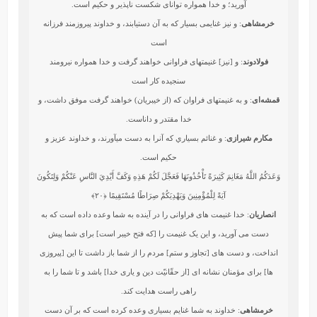
آورید؛ و خدا همواره توانای شکست ناپذیر و حکیم است.
خرمشاهی
: و نيز غنايمى بسيار كه به آن دست‏يابند، و خداوند پيروزمند فرزانه
است‏
فولادوند
: و [نيز] غنيمتهاى فراوانى خواهند گرفت و خدا همواره نيرومند
سنجيده‏ كار است
قمشه‌ای
: و به غنیمتهای فراوان که (از خیبریان) خواهند گرفت موفق داشت، و
خدا مقتدر و داناست.
مکارم شیرازی
: و غنائم بسياري كه آنرا به دست مي‏آورند، و خداوند عزيز و
حكيم است.
وَعَدَكُمُ اللَّهُ مَغَانِمَ كَثِيرَةً تَأْخُذُونَهَا فَعَجَّلَ لَكُمْ هَذِهِ وَكَفَّ أَيْدِيَ النَّاسِ عَنْكُمْ وَلِتَكُونَ
آيَةً لِلْمُؤْمِنِينَ وَيَهْدِيَكُمْ صِرَاطًا مُسْتَقِيمًا
﴿۲۰﴾
انصاریان
: خدا غنیمت های فراوانی را در آینده به شما وعده داده است که به
دست می آورید، و این یک غنیمت را [که فتح خیبر است] برای شما پیش
انداخت، و دست های [تجاوز و ستم] مردم را از شما باز داشت تا این [پیروزی
ها] برای مؤمنان نشانه ای [از حقّانیّت دین و یاری خدا] باشد و تا شما را به
راهی راست هدایت کند.
خرمشاهی
: خداوند به شما غنايم بسيارى وعده كرده است كه بر آن دست