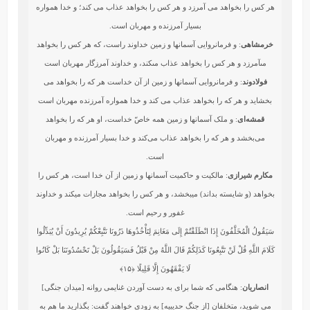
هر کس را بخواهد می آمرزد و هر کس را بخواهد عذاب می کند؛ و خدا همواره
بسیار آمرزنده و مهربان است.
خرمشاهی
: و فرمانروايى آسمانها و زمين خداوند راست، كه هر كس را بخواهد
مى‏آمرزد و هر كس را بخواهد عذاب مى‏كند، و خداوند آمرزگار مهربان است‏
فولادوند
: و فرمانروايى آسمانها و زمين از آن خداست هر كه را بخواهد مى
‏بخشايد و هر كه را بخواهد عذاب مى ‏كند و خدا همواره آمرزنده مهربان است
قمشه‌ای
: و ملک آسمانها و زمین همه خاصّ خداست، او هر که را بخواهد
می‌بخشد و هر که را بخواهد عذاب می‌کند و خدا بسیار آمرزنده و مهربان
است.
مکارم شیرازی
: مالكيت و حاكميت آسمانها و زمين از آن خدا است، هر كس را
بخواهد (و شايسته بداند) مي‏بخشد، و هر كس را بخواهد مجازات مي‏كند و خداوند
غفور و رحيم است.
سَيَقُولُ الْمُخَلَّفُونَ إِذَا انْطَلَقْتُمْ إِلَى مَغَانِمَ لِتَأْخُذُوهَا ذَرُونَا نَتَّبِعْكُمْ يُرِيدُونَ أَنْ يُبَدِّلُوا
كَلَامَ اللَّهِ قُلْ لَنْ تَتَّبِعُونَا كَذَلِكُمْ قَالَ اللَّهُ مِنْ قَبْلُ فَسَيَقُولُونَ بَلْ تَحْسُدُونَنَا بَلْ كَانُوا
لَا يَفْقَهُونَ إِلَّا قَلِيلًا
﴿۱۵﴾
انصاریان
: هنگامی که شما برای به دست آوردن غنایمی روانه [میدان جنگی]
می شوید، متخلفان [از جنگ حدیبیه] به زودی خواهند گفت: بگذارید ما هم به