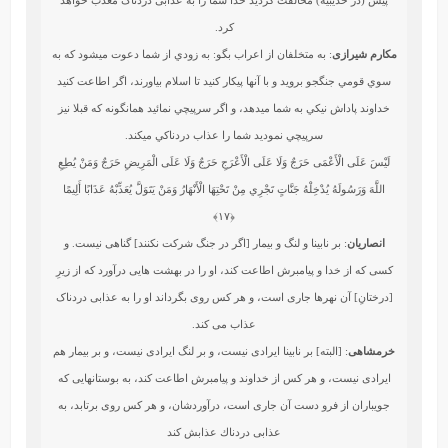
کرد.
مکارم شیرازی
: به متخلفان از اعراب بگو: به زودي از شما دعوت مي‏شود كه به
سوي قومي جنگجو برويد و با آنها پيكار كنيد تا اسلام بياورند، اگر اطاعت كنيد
خداوند پاداش نيكي به شما مي‏دهد، و اگر سرپيچي نمائيد همانگونه كه قبلا نيز
سرپيچي نموديد شما را عذاب دردناكي مي‏كند.
لَيْسَ عَلَى الْأَعْمَى حَرَجٌ وَلَا عَلَى الْأَعْرَجِ حَرَجٌ وَلَا عَلَى الْمَرِيضِ حَرَجٌ وَمَنْ يُطِعِ
اللَّهَ وَرَسُولَهُ يُدْخِلْهُ جَنَّاتٍ تَجْرِي مِنْ تَحْتِهَا الْأَنْهَارُ وَمَنْ يَتَوَلَّ يُعَذِّبْهُ عَذَابًا أَلِيمًا
﴿۱۷﴾
انصاریان
: بر نابینا و لنگ و بیمار [اگر در جنگ شرکت نکنند] گناهی نیست. و
کسی که از خدا و پیامبرش اطاعت کند، او را در بهشت هایی درآورد که از زیرِ
[درختانِ] آن نهرها جاری است، و هر کس روی بگرداند او را به عذابی دردناک
عذاب می کند.
خرمشاهی
: [البته‏] بر نابينا ايرادى نيست، و بر لنگ ايرادى نيست، و بر بيمار هم
ايرادى نيست، و هر كس از خداوند و پيامبرش اطاعت كند، به بوستانهايى كه
جويباران از فرو دست آن جارى است، درآوردشان، و هر كس روى برتابد، به
عذابى دردناك عذابش كند