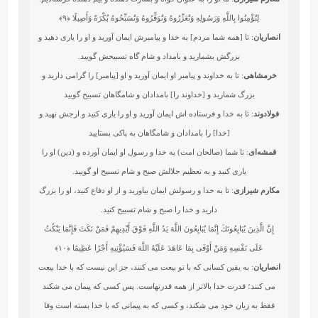
لِتُؤْمِنُوا بِاللَّهِ وَرَسُولِهِ وَتُعَزِّرُوهُ وَتُوَقِّرُوهُ وَتُسَبِّحُوهُ بُكْرَةً وَأَصِيلًا
﴿۹﴾
انصاریان
: تا [همه شما مردم] به خدا و پیامبرش ایمان آورید و او را یاری دهید و
بزرگش بشمارید و بامداد و شام گاه تسبیحش گویید.
خرمشاهی
: تا به خداوند و پيامبر او ايمان آوريد و او [پيامبر] را گرامى داريد و
بزرگ شماريد و [خداوند را] بامدادان و شامگاهان تسبيح گوييد
فولادوند
: تا به خدا و فرستاده‏ اش ايمان آوريد و او را يارى كنيد و ارجش نهيد و
[خدا] را بامدادان و شامگاهان به پاكى بستاييد
قمشه‌ای
: تا شما (صالحان امت) به خدا و رسول او ایمان آورده و (دین) او را
یاری کنید و به تعظیم جلالش صبح و شام تسبیح او گویید.
مکارم شیرازی
: تا به خدا و رسولش ايمان بياوريد و از او دفاع كنيد، او را بزرگ
داريد و خدا را صبح و شام تسبيح كنيد.
إِنَّ الَّذِينَ يُبَايِعُونَكَ إِنَّمَا يُبَايِعُونَ اللَّهَ يَدُ اللَّهِ فَوْقَ أَيْدِيهِمْ فَمَنْ نَكَثَ فَإِنَّمَا يَنْكُثُ
عَلَى نَفْسِهِ وَمَنْ أَوْفَى بِمَا عَاهَدَ عَلَيْهُ اللَّهَ فَسَيُؤْتِيهِ أَجْرًا عَظِيمًا
﴿۱۰﴾
انصاریان
: به یقین کسانی که با تو بیعت می کنند، جز این نیست که با خدا بیعت
می کنند؛ قدرت خدا بالاتر از همه قدرتهاست. پس کسی که پیمان می شکند
فقط به زیان خود می شکند، و کسی که به پیمانی که با خدا بسته است وفا