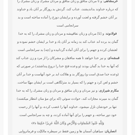
خرمشاهی
: و تا مردان منافق و زنان منافق و مردان مشرك و زنان مشرك را
كه درباره خداوند بدانديشند، عذاب كند، گردش بد روزگار بر آنان باد و خداوند
بر آنان خشم گرفته و لعنت آورده و برايشان دوزخ را آماده ساخته است و بد
سرانجامى است‏
فولادوند
: و [تا] مردان و زنان نفاق‏پيشه و مردان و زنان مشرك را كه به خدا
گمان بد برده‏ اند عذاب كند بد زمانه بر آنان باد و خدا بر ايشان خشم نموده و
لعتشان كرده و جهنم را براى آنان آماده گردانيده و [چه] بد سرانجامى است
قمشه‌ای
: و نیز خدا خواهد تا همه منافقان و مشرکان را از مرد و زن عذاب کند
که آنها به خدا بد گمان بودند (و وعده فتح خدا را دروغ پنداشتند) در صورتی که
(وعده خدا صدق است و) روزگار بد و هلاکت ابد بر خود آنهاست و خدا بر آنان
خشم و لعن کرد و جهنم را که بسیار بد منزلگاهی است بر ایشان مهیّا ساخت.
مکارم شیرازی
: و نيز مردان و زنان منافق و مردان و زنان مشرك را كه به خدا
گمان بد مي‏برند مجازات كند، حوادث سوئي (كه براي مؤ منان انتظار مي‏كشند)
تنها بر خودشان نازل مي‏شود، خداوند آنها را غضب كرده، و آنها را از رحمت
خود دور ساخته، و جهنم را براي آنها آماده كرده، و چه بد سرانجامي است.
وَلِلَّهِ جُنُودُ السَّمَاوَاتِ وَالْأَرْضِ وَكَانَ اللَّهُ عَزِيزًا حَكِيمًا
﴿۷﴾
انصاریان
: سپاهیان آسمان ها و زمین فقط در سیطره مالکیّت و فرمانروایی