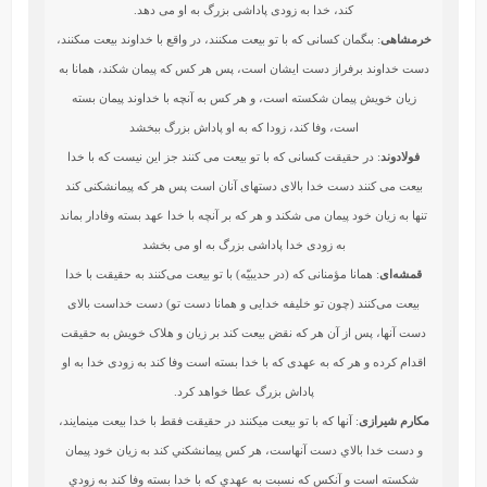
کند، خدا به زودی پاداشی بزرگ به او می دهد.
خرمشاهی
: بى‏گمان كسانى كه با تو بيعت مى‏كنند، در واقع با خداوند بيعت مى‏كنند،
دست خداوند برفراز دست ايشان است، پس هر كس كه پيمان شكند، همانا به
زيان خويش پيمان شكسته است، و هر كس به آنچه با خداوند پيمان بسته
است، وفا كند، زودا كه به او پاداش بزرگ ببخشد
فولادوند
: در حقيقت كسانى كه با تو بيعت مى كنند جز اين نيست كه با خدا
بيعت مى كنند دست ‏خدا بالاى دستهاى آنان است پس هر كه پيمان‏شكنى كند
تنها به زيان خود پيمان مى ‏شكند و هر كه بر آنچه با خدا عهد بسته وفادار بماند
به زودى خدا پاداشى بزرگ به او مى ‏بخشد
قمشه‌ای
: همانا مؤمنانی که (در حدیبیّه) با تو بیعت می‌کنند به حقیقت با خدا
بیعت می‌کنند (چون تو خلیفه خدایی و همانا دست تو) دست خداست بالای
دست آنها، پس از آن هر که نقض بیعت کند بر زیان و هلاک خویش به حقیقت
اقدام کرده و هر که به عهدی که با خدا بسته است وفا کند به زودی خدا به او
پاداش بزرگ عطا خواهد کرد.
مکارم شیرازی
: آنها كه با تو بيعت مي‏كنند در حقيقت فقط با خدا بيعت مي‏نمايند،
و دست خدا بالاي دست آنهاست، هر كس پيمانشكني كند به زيان خود پيمان
شكسته است و آنكس كه نسبت به عهدي كه با خدا بسته وفا كند به زودي