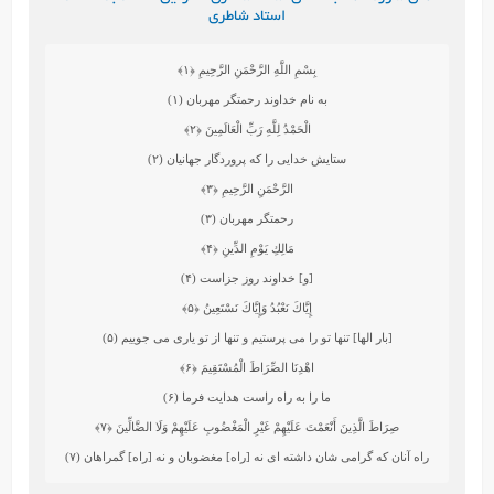
استاد شاطری
بِسْمِ اللَّهِ الرَّحْمَنِ الرَّحِيمِ
﴿۱﴾
به نام خداوند رحمتگر مهربان (۱)
الْحَمْدُ لِلَّهِ رَبِّ الْعَالَمِينَ
﴿۲﴾
ستايش خدايى را كه پروردگار جهانيان (۲)
الرَّحْمَنِ الرَّحِيمِ
﴿۳﴾
رحمتگر مهربان (۳)
مَالِكِ يَوْمِ الدِّينِ
﴿۴﴾
[و] خداوند روز جزاست (۴)
إِيَّاكَ نَعْبُدُ وَإِيَّاكَ نَسْتَعِينُ
﴿۵﴾
[بار الها] تنها تو را مى ‏پرستيم و تنها از تو يارى مى‏ جوييم (۵)
اهْدِنَا الصِّرَاطَ الْمُسْتَقِيمَ
﴿۶﴾
ما را به راه راست هدايت فرما (۶)
صِرَاطَ الَّذِينَ أَنْعَمْتَ عَلَيْهِمْ غَيْرِ الْمَغْضُوبِ عَلَيْهِمْ وَلَا الضَّالِّينَ
﴿۷﴾
راه آنان كه گرامى‏ شان داشته اى نه [راه] مغضوبان و نه [راه] گمراهان (۷)