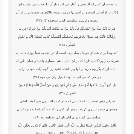
و اوست آن كس كه آفرينش را آغاز مى ‏كند و باز آن را تجديد مى ‏نمايد و اين
[كار] بر او آسانتر است و در آسمانها و زمين نمونه والا[ى هر صفت برتر] از آن
اوست و اوست‏ شكست‏ ناپذير سنجيده‏ كار (۲۷)
ضَرَبَ لَكُمْ مَثَلًا مِنْ أَنْفُسِكُمْ هَلْ لَكُمْ مِنْ مَا مَلَكَتْ أَيْمَانُكُمْ مِنْ شُرَكَاءَ فِي مَا
رَزَقْنَاكُمْ فَأَنْتُمْ فِيهِ سَوَاءٌ تَخَافُونَهُمْ كَخِيفَتِكُمْ أَنْفُسَكُمْ كَذَلِكَ نُفَصِّلُ الْآيَاتِ لِقَوْمٍ
يَعْقِلُونَ
﴿۲۸﴾
[خداوند] براى شما از خودتان مثلى زده است آيا در آنچه به شما روزى داده‏ ايم
شريكانى از بردگانتان داريد كه در آن [مال با هم] مساوى باشيد و همان طور كه
شما از يكديگر بيم داريد از آنها بيم داشته باشيد اين گونه آيات خود را براى
مردمى كه مى‏ انديشند به تفصيل بيان مى ‏كنيم (۲۸)
بَلِ اتَّبَعَ الَّذِينَ ظَلَمُوا أَهْوَاءَهُمْ بِغَيْرِ عِلْمٍ فَمَنْ يَهْدِي مَنْ أَضَلَّ اللَّهُ وَمَا لَهُمْ مِنْ
نَاصِرِينَ
﴿۲۹﴾
نه [اين چنين نيست] بلكه كسانى كه ستم كرده‏ اند بدون هيچ گونه دانشى
هوسهاى خود را پيروى كرده‏ اند پس آن كس را كه خدا گمراه كرده چه كسى
هدايت مى ‏كند و براى آنان ياورانى نخواهد بود (۲۹)
فَأَقِمْ وَجْهَكَ لِلدِّينِ حَنِيفًا فِطْرَتَ اللَّهِ الَّتِي فَطَرَ النَّاسَ عَلَيْهَا لَا تَبْدِيلَ لِخَلْقِ اللَّهِ
ذَلِكَ الدِّينُ الْقَيِّمُ وَلَكِنَّ أَكْثَرَ النَّاسِ لَا يَعْلَمُونَ
﴿۳۰﴾