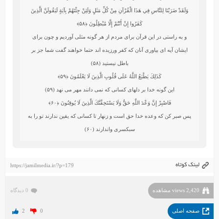
وَلَقَدْ ضَرَبْنَا لِلنَّاسِ فِي هَذَا الْقُرْآنِ مِنْ كُلِّ مَثَلٍ وَلَئِنْ جِئْتَهُمْ بِآيَةٍ لَيَقُولَنَّ الَّذِينَ
كَفَرُوا إِنْ أَنْتُمْ إِلَّا مُبْطِلُونَ
﴿۵۸﴾
و به راستى در اين قرآن براى مردم از هر گونه مثلى آورديم و چون براى
ايشان آيه‏ اى بياورى آنان كه كفر ورزيده‏ اند حتما خواهند گفت‏ شما جز بر
باطل نيستيد (۵۸)
كَذَلِكَ يَطْبَعُ اللَّهُ عَلَى قُلُوبِ الَّذِينَ لَا يَعْلَمُونَ
﴿۵۹﴾
اين گونه خدا بر دلهاى كسانى كه نمى‏ دانند مهر مى ‏نهد (۵۹)
فَاصْبِرْ إِنَّ وَعْدَ اللَّهِ حَقٌّ وَلَا يَسْتَخِفَّنَّكَ الَّذِينَ لَا يُوقِنُونَ
﴿۶۰﴾
پس صبر كن كه وعده خدا حق است و زنهار تا كسانى كه يقين ندارند تو را به
سبكسرى واندارند (۶۰)
لینک کوتاه
https://jamilmedia.ir/?p=179
2,420 views مشاهده
0 دیدگاه
صفحه اصلی
0
2