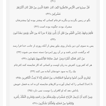
(۴۱)
قُلْ سِيرُوا فِي الْأَرْضِ فَانْظُرُوا كَيْفَ كَانَ عَاقِبَةُ الَّذِينَ مِنْ قَبْلُ كَانَ أَكْثَرُهُمْ
مُشْرِكِينَ
﴿۴۲﴾
بگو در زمين بگرديد و بنگريد فرجام كسانى كه پيشتر بوده [و] بيشترشان
مشرك بودند چگونه بوده است (۴۲)
فَأَقِمْ وَجْهَكَ لِلدِّينِ الْقَيِّمِ مِنْ قَبْلِ أَنْ يَأْتِيَ يَوْمٌ لَا مَرَدَّ لَهُ مِنَ اللَّهِ يَوْمَئِذٍ يَصَّدَّعُونَ
﴿۴۳﴾
پس به سوى اين دين پايدار روى بياور پيش از آنكه روزى از جانب خدا فرا رسد
كه برگشت‏ ناپذير باشد و در آن روز [مردم] دسته دسته مى ‏شوند (۴۳)
مَنْ كَفَرَ فَعَلَيْهِ كُفْرُهُ وَمَنْ عَمِلَ صَالِحًا فَلِأَنْفُسِهِمْ يَمْهَدُونَ
﴿۴۴﴾
هر كه كفر ورزد كفرش به زيان اوست و كسانى كه كار شايسته كنند [فرجام
نيك را] به سود خودشان آماده مى كنند (۴۴)
لِيَجْزِيَ الَّذِينَ آمَنُوا وَعَمِلُوا الصَّالِحَاتِ مِنْ فَضْلِهِ إِنَّهُ لَا يُحِبُّ الْكَافِرِينَ
﴿۴۵﴾
تا [خدا] كسانى را كه ايمان آورده و كارهاى شايسته كرده‏ اند به فضل خويش
پاداش دهد كه او كافران را دوست نمى دارد (۴۵)
وَمِنْ آيَاتِهِ أَنْ يُرْسِلَ الرِّيَاحَ مُبَشِّرَاتٍ وَلِيُذِيقَكُمْ مِنْ رَحْمَتِهِ وَلِتَجْرِيَ الْفُلْكُ بِأَمْرِهِ
وَلِتَبْتَغُوا مِنْ فَضْلِهِ وَلَعَلَّكُمْ تَشْكُرُونَ
﴿۴۶﴾