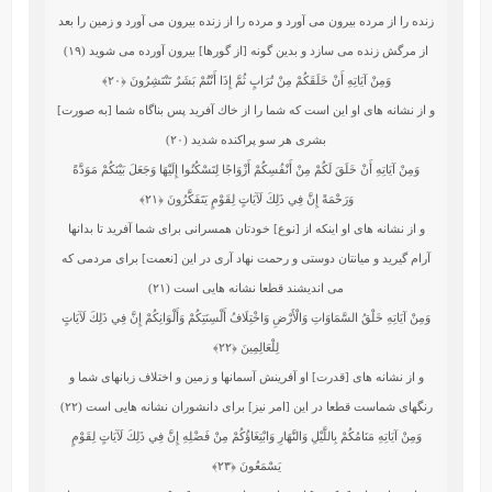
زنده را از مرده بيرون مى ‏آورد و مرده را از زنده بيرون مى ‏آورد و زمين را بعد
از مرگش زنده مى‏ سازد و بدين گونه [از گورها] بيرون آورده مى ‏شويد (۱۹)
وَمِنْ آيَاتِهِ أَنْ خَلَقَكُمْ مِنْ تُرَابٍ ثُمَّ إِذَا أَنْتُمْ بَشَرٌ تَنْتَشِرُونَ
﴿۲۰﴾
و از نشانه‏ هاى او اين است كه شما را از خاك آفريد پس بناگاه شما [به صورت]
بشرى هر سو پراكنده شديد (۲۰)
وَمِنْ آيَاتِهِ أَنْ خَلَقَ لَكُمْ مِنْ أَنْفُسِكُمْ أَزْوَاجًا لِتَسْكُنُوا إِلَيْهَا وَجَعَلَ بَيْنَكُمْ مَوَدَّةً
وَرَحْمَةً إِنَّ فِي ذَلِكَ لَآيَاتٍ لِقَوْمٍ يَتَفَكَّرُونَ
﴿۲۱﴾
و از نشانه‏ هاى او اينكه از [نوع] خودتان همسرانى براى شما آفريد تا بدانها
آرام گيريد و ميانتان دوستى و رحمت نهاد آرى در اين [نعمت] براى مردمى كه
مى‏ انديشند قطعا نشانه‏ هايى است (۲۱)
وَمِنْ آيَاتِهِ خَلْقُ السَّمَاوَاتِ وَالْأَرْضِ وَاخْتِلَافُ أَلْسِنَتِكُمْ وَأَلْوَانِكُمْ إِنَّ فِي ذَلِكَ لَآيَاتٍ
لِلْعَالِمِينَ
﴿۲۲﴾
و از نشانه‏ هاى [قدرت] او آفرينش آسمانها و زمين و اختلاف زبانهاى شما و
رنگهاى شماست قطعا در اين [امر نيز] براى دانشوران نشانه‏ هايى است (۲۲)
وَمِنْ آيَاتِهِ مَنَامُكُمْ بِاللَّيْلِ وَالنَّهَارِ وَابْتِغَاؤُكُمْ مِنْ فَضْلِهِ إِنَّ فِي ذَلِكَ لَآيَاتٍ لِقَوْمٍ
يَسْمَعُونَ
﴿۲۳﴾