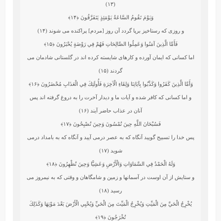
(۱۳)
وَيَوْمَ تَقُومُ السَّاعَةُ يَوْمَئِذٍ يَتَفَرَّقُونَ
﴿۱۴﴾
و روزى كه رستاخيز برپا گردد آن روز [مردم] پراكنده مى ‏شوند (۱۴)
فَأَمَّا الَّذِينَ آمَنُوا وَعَمِلُوا الصَّالِحَاتِ فَهُمْ فِي رَوْضَةٍ يُحْبَرُونَ
﴿۱۵﴾
اما كسانى كه ايمان آورده و كارهاى شايسته كرده‏ اند در گلستانى شادمان مى‏
گردند (۱۵)
وَأَمَّا الَّذِينَ كَفَرُوا وَكَذَّبُوا بِآيَاتِنَا وَلِقَاءِ الْآخِرَةِ فَأُولَئِكَ فِي الْعَذَابِ مُحْضَرُونَ
﴿۱۶﴾
و اما كسانى كه كافر شده و آيات ما و ديدار آخرت را به دروغ گرفته‏ اند پس
آنان در عذاب حاضر آيند (۱۶)
فَسُبْحَانَ اللَّهِ حِينَ تُمْسُونَ وَحِينَ تُصْبِحُونَ
﴿۱۷﴾
پس خدا را تسبيح گوييد آنگاه كه به عصر درمى ‏آييد و آنگاه كه به بامداد درمى
‏شويد (۱۷)
وَلَهُ الْحَمْدُ فِي السَّمَاوَاتِ وَالْأَرْضِ وَعَشِيًّا وَحِينَ تُظْهِرُونَ
﴿۱۸﴾
و ستايش از آن اوست در آسمانها و زمين و شامگاهان و وقتى كه به نيمروز مى
‏رسيد (۱۸)
يُخْرِجُ الْحَيَّ مِنَ الْمَيِّتِ وَيُخْرِجُ الْمَيِّتَ مِنَ الْحَيِّ وَيُحْيِي الْأَرْضَ بَعْدَ مَوْتِهَا وَكَذَلِكَ
تُخْرَجُونَ
﴿۱۹﴾