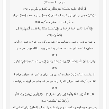
خواهيد دانست (۳۴)
أَمْ أَنْزَلْنَا عَلَيْهِمْ سُلْطَانًا فَهُوَ يَتَكَلَّمُ بِمَا كَانُوا بِهِ يُشْرِكُونَ
﴿۳۵﴾
يا [مگر] حجتى بر آنان نازل كرده‏ ايم كه آن [حجت] در باره آنچه با [خدا] شريك
مى‏ گردانيده‏ اند سخن مى‏ گويد (۳۵)
وَإِذَا أَذَقْنَا النَّاسَ رَحْمَةً فَرِحُوا بِهَا وَإِنْ تُصِبْهُمْ سَيِّئَةٌ بِمَا قَدَّمَتْ أَيْدِيهِمْ إِذَا هُمْ
يَقْنَطُونَ
﴿۳۶﴾
و چون مردم را رحمتى بچشانيم بدان شاد مى‏ گردند و چون به [سزاى] آنچه
دستاورد گذشته آنان است صدمه‏ اى به ايشان برسد بناگاه نوميد مى ‏شوند
(۳۶)
أَوَلَمْ يَرَوْا أَنَّ اللَّهَ يَبْسُطُ الرِّزْقَ لِمَنْ يَشَاءُ وَيَقْدِرُ إِنَّ فِي ذَلِكَ لَآيَاتٍ لِقَوْمٍ يُؤْمِنُونَ
﴿۳۷﴾
آيا ندانسته‏ اند كه [اين] خداست كه روزى را براى هر كس كه بخواهد فراخ يا
تنگ مى‏ گرداند قطعا در اين [امر] براى مردمى كه ايمان مى ‏آورند عبرتهاست
(۳۷)
فَآتِ ذَا الْقُرْبَى حَقَّهُ وَالْمِسْكِينَ وَابْنَ السَّبِيلِ ذَلِكَ خَيْرٌ لِلَّذِينَ يُرِيدُونَ وَجْهَ اللَّهِ
وَأُولَئِكَ هُمُ الْمُفْلِحُونَ
﴿۳۸﴾
پس حق خويشاوند و تنگدست و در راه‏مانده را بده اين [انفاق] براى كسانى كه