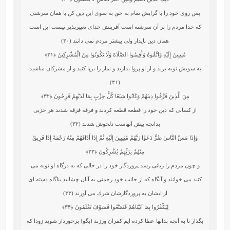
پس روى خود را با گرايش تمام به حق به سوى اين دين كن با همان سرشتى
كه خدا مردم را بر آن سرشته است آفرينش خداى تغييرپذير نيست اين است
همان دين پايدار ولى بيشتر مردم نمى‏ دانند (۳۰)
مُنِيبِينَ إِلَيْهِ وَاتَّقُوهُ وَأَقِيمُوا الصَّلَاةَ وَلَا تَكُونُوا مِنَ الْمُشْرِكِينَ
﴿۳۱﴾
به سويش توبه بريد و از او پروا بداريد و نماز را برپا كنيد و از مشركان مباشيد
(۳۱)
مِنَ الَّذِينَ فَرَّقُوا دِينَهُمْ وَكَانُوا شِيَعًا كُلُّ حِزْبٍ بِمَا لَدَيْهِمْ فَرِحُونَ
﴿۳۲﴾
از كسانى كه دين خود را قطعه قطعه كردند و فرقه فرقه شدند هر حزبى
بدانچه پيش آنهاست دلخوش شدند (۳۲)
وَإِذَا مَسَّ النَّاسَ ضُرٌّ دَعَوْا رَبَّهُمْ مُنِيبِينَ إِلَيْهِ ثُمَّ إِذَا أَذَاقَهُمْ مِنْهُ رَحْمَةً إِذَا فَرِيقٌ
مِنْهُمْ بِرَبِّهِمْ يُشْرِكُونَ
﴿۳۳﴾
و چون مردم را زيانى رسد پروردگار خود را در حالى كه به درگاه او توبه مى
كنند مى‏ خوانند و آنگاه كه از جانب خود رحمتى به آنان چشانيد بناگاه دسته‏ اى
از ايشان به پروردگارشان شرك مى ‏آورند (۳۳)
لِيَكْفُرُوا بِمَا آتَيْنَاهُمْ فَتَمَتَّعُوا فَسَوْفَ تَعْلَمُونَ
﴿۳۴﴾
بگذار تا به آنچه بدانها عطا كرده‏ ايم كفران ورزند [بگو] برخوردار شويد زودا كه