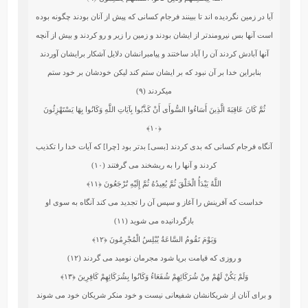
آيا در زمين نگرديده‏ اند تا ببينند فرجام كسانى كه پيش از آنان بودند چگونه بوده
است آنها بس نيرومندتر از ايشان بودند و زمين را زير و رو كردند و بيش از آنچه
آنها آبادش كردند آن را آباد ساختند و پيامبرانشان دلايل آشكار برايشان آوردند
بنابراين خدا بر آن نبود كه بر ايشان ستم كند ليكن خودشان بر خود ستم
میکردند (۹)
ثُمَّ كَانَ عَاقِبَةَ الَّذِينَ أَسَاءُوا السُّوأَى أَنْ كَذَّبُوا بِآيَاتِ اللَّهِ وَكَانُوا بِهَا يَسْتَهْزِئُونَ
﴿۱۰﴾
آنگاه فرجام كسانى كه بدى كردند [بسى] بدتر بود [چرا] كه آيات خدا را تكذيب
كردند و آنها را به ريشخند مى‏ گرفتند (۱۰)
اللَّهُ يَبْدَأُ الْخَلْقَ ثُمَّ يُعِيدُهُ ثُمَّ إِلَيْهِ تُرْجَعُونَ
﴿۱۱﴾
خداست كه آفرينش را آغاز و سپس آن را تجديد مى ‏كند آنگاه به سوى او
بازگردانيده مى ‏شويد (۱۱)
وَيَوْمَ تَقُومُ السَّاعَةُ يُبْلِسُ الْمُجْرِمُونَ
﴿۱۲﴾
و روزى كه قيامت برپا شود مجرمان نوميد مى‏ گردند (۱۲)
وَلَمْ يَكُنْ لَهُمْ مِنْ شُرَكَائِهِمْ شُفَعَاءُ وَكَانُوا بِشُرَكَائِهِمْ كَافِرِينَ
﴿۱۳﴾
و براى آنان از شريكانشان شفيعانى نيست و خود منكر شريكان خود مى ‏شوند