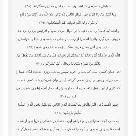
خواهان خشنودى خدايند بهتر است و اينان همان رستگارانند (۳۸)
وَمَا آتَيْتُمْ مِنْ رِبًا لِيَرْبُوَ فِي أَمْوَالِ النَّاسِ فَلَا يَرْبُو عِنْدَ اللَّهِ وَمَا آتَيْتُمْ مِنْ زَكَاةٍ
تُرِيدُونَ وَجْهَ اللَّهِ فَأُولَئِكَ هُمُ الْمُضْعِفُونَ
﴿۳۹﴾
و آنچه [به قصد] ربا مى‏ دهيد تا در اموال مردم سود و افزايش بردارد نزد خدا
فزونى نمى‏ گيرد و[لى] آنچه را از زكات در حالى كه خشنودى خدا را خواستاريد
داديد پس آنان همان فزونى‏يافتگانند [و مضاعف مى ‏شود] (۳۹)
اللَّهُ الَّذِي خَلَقَكُمْ ثُمَّ رَزَقَكُمْ ثُمَّ يُمِيتُكُمْ ثُمَّ يُحْيِيكُمْ هَلْ مِنْ شُرَكَائِكُمْ مَنْ يَفْعَلُ مِنْ
ذَلِكُمْ مِنْ شَيْءٍ سُبْحَانَهُ وَتَعَالَى عَمَّا يُشْرِكُونَ
﴿۴۰﴾
خدا همان كسى است كه شما را آفريد سپس به شما روزى بخشيد آنگاه شما را
مى‏ ميراند و پس از آن زنده مى‏ گرداند آيا در ميان شريكان شما كسى هست
كه كارى از اين [قبيل] كند منزه است او و برتر است از آنچه [با وى] شريك مى‏
گردانند (۴۰)
ظَهَرَ الْفَسَادُ فِي الْبَرِّ وَالْبَحْرِ بِمَا كَسَبَتْ أَيْدِي النَّاسِ لِيُذِيقَهُمْ بَعْضَ الَّذِي عَمِلُوا
لَعَلَّهُمْ يَرْجِعُونَ
﴿۴۱﴾
به سبب آنچه دستهاى مردم فراهم آورده فساد در خشكى و دريا نمودار شده
است تا [سزاى] بعضى از آنچه را كه كرده‏ اند به آنان بچشاند باشد كه بازگردند