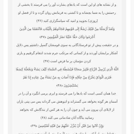
و از نشانه‏ هاى او اين است كه بادهاى بشارت‏ آور را مى‏ فرستد تا بخشى از
رحمتش را به شما بچشاند و تا كشتى به فرمانش روان گردد و تا از فضل او
[روزى] بجوييد و اميد كه سپاسگزارى كنيد (۴۶)
وَلَقَدْ أَرْسَلْنَا مِنْ قَبْلِكَ رُسُلًا إِلَى قَوْمِهِمْ فَجَاءُوهُمْ بِالْبَيِّنَاتِ فَانْتَقَمْنَا مِنَ الَّذِينَ
أَجْرَمُوا وَكَانَ حَقًّا عَلَيْنَا نَصْرُ الْمُؤْمِنِينَ
﴿۴۷﴾
و در حقيقت پيش از تو فرستادگانى به سوى قومشان گسيل داشتيم پس دلايل
آشكار برايشان آوردند و از كسانى كه مرتكب جرم شدند انتقام گرفتيم و يارى‏
كردن مؤمنان بر ما فرض است (۴۷)
اللَّهُ الَّذِي يُرْسِلُ الرِّيَاحَ فَتُثِيرُ سَحَابًا فَيَبْسُطُهُ فِي السَّمَاءِ كَيْفَ يَشَاءُ وَيَجْعَلُهُ كِسَفًا
فَتَرَى الْوَدْقَ يَخْرُجُ مِنْ خِلَالِهِ فَإِذَا أَصَابَ بِهِ مَنْ يَشَاءُ مِنْ عِبَادِهِ إِذَا هُمْ
يَسْتَبْشِرُونَ
﴿۴۸﴾
خدا همان كسى است كه بادها را مى‏ فرستد و ابرى برمى‏ انگيزد و آن را در
آسمان هر گونه بخواهد مى‏ گستراند و انبوهش مى‏ گرداند پس مى ‏بينى باران
از لابلاى آن بيرون مى ‏آيد و چون آن را به هر كس از بندگانش كه بخواهد
رسانيد بناگاه آنان شادمانى مى كنند (۴۸)
وَإِنْ كَانُوا مِنْ قَبْلِ أَنْ يُنَزَّلَ عَلَيْهِمْ مِنْ قَبْلِهِ لَمُبْلِسِينَ
﴿۴۹﴾
و قطعا پيش از آنكه بر ايشان فرو ريزد [آرى] پيش از آن سخت نوميد بودند