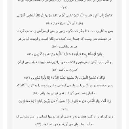
(۴۹)
فَانْظُرْ إِلَى آثَارِ رَحْمَتِ اللَّهِ كَيْفَ يُحْيِي الْأَرْضَ بَعْدَ مَوْتِهَا إِنَّ ذَلِكَ لَمُحْيِي الْمَوْتَى
وَهُوَ عَلَى كُلِّ شَيْءٍ قَدِيرٌ
﴿۵۰﴾
پس به آثار رحمت‏ خدا بنگر كه چگونه زمين را پس از مرگش زنده مى‏ گرداند
در حقيقت هم اوست كه قطعا زنده‏ كننده مردگان است و اوست كه بر هر
چيزى تواناست (۵۰)
وَلَئِنْ أَرْسَلْنَا رِيحًا فَرَأَوْهُ مُصْفَرًّا لَظَلُّوا مِنْ بَعْدِهِ يَكْفُرُونَ
﴿۵۱﴾
و اگر بادى [آفت‏زا] بفرستيم و [كشت‏ خود را] زردشده ببينند قطعا پس از آن
كفران مى كنند (۵۱)
فَإِنَّكَ لَا تُسْمِعُ الْمَوْتَى وَلَا تُسْمِعُ الصُّمَّ الدُّعَاءَ إِذَا وَلَّوْا مُدْبِرِينَ
﴿۵۲﴾
و در حقيقت تو مردگان را شنوا نمى‏ گردانى و اين دعوت را به كران آنگاه كه
به ادبار پشت مى‏ گردانند نمى‏ توانى بشنوانى (۵۲)
وَمَا أَنْتَ بِهَادِ الْعُمْيِ عَنْ ضَلَالَتِهِمْ إِنْ تُسْمِعُ إِلَّا مَنْ يُؤْمِنُ بِآيَاتِنَا فَهُمْ مُسْلِمُونَ
﴿۵۳﴾
و تو كوران را از گمراهي‏شان به راه نمى ‏آورى تو تنها كسانى را مى ‏شنوانى كه
به آيات ما ايمان مى ‏آورند و خود تسليمند (۵۳)