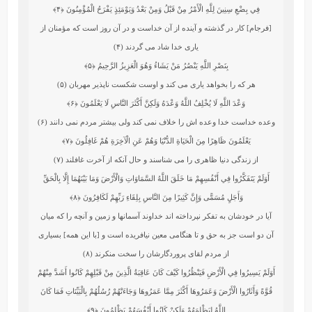
فِي بِضْعِ سِنِينَ لِلَّهِ الْأَمْرُ مِنْ قَبْلُ وَمِنْ بَعْدُ وَيَوْمَئِذٍ يَفْرَحُ الْمُؤْمِنُونَ
﴿۴﴾
[فرجام] كار در گذشته و آينده از آن خداست و در آن روز است كه مؤمنان از
يارى خدا شاد مى‏ گردند (۴)
بِنَصْرِ اللَّهِ يَنْصُرُ مَنْ يَشَاءُ وَهُوَ الْعَزِيزُ الرَّحِيمُ
﴿۵﴾
هر كه را بخواهد يارى مى ‏كند و اوست‏ شكست‏ ناپذير مهربان (۵)
وَعْدَ اللَّهِ لَا يُخْلِفُ اللَّهُ وَعْدَهُ وَلَكِنَّ أَكْثَرَ النَّاسِ لَا يَعْلَمُونَ
﴿۶﴾
وعده خداست‏ خدا وعده‏ اش را خلاف نمى ‏كند ولى بيشتر مردم نمى‏ دانند (۶)
يَعْلَمُونَ ظَاهِرًا مِنَ الْحَيَاةِ الدُّنْيَا وَهُمْ عَنِ الْآخِرَةِ هُمْ غَافِلُونَ
﴿۷﴾
از زندگى دنيا ظاهرى را مى ‏شناسند و حال آنكه از آخرت غافلند (۷)
أَوَلَمْ يَتَفَكَّرُوا فِي أَنْفُسِهِمْ مَا خَلَقَ اللَّهُ السَّمَاوَاتِ وَالْأَرْضَ وَمَا بَيْنَهُمَا إِلَّا بِالْحَقِّ
وَأَجَلٍ مُسَمًّى وَإِنَّ كَثِيرًا مِنَ النَّاسِ بِلِقَاءِ رَبِّهِمْ لَكَافِرُونَ
﴿۸﴾
آيا در خودشان به تفكر نپرداخته‏ اند خداوند آسمانها و زمين و آنچه را كه ميان
آن دو است جز به حق و تا هنگامى معين نيافريده است و [با اين همه] بسيارى
از مردم لقاى پروردگارشان را سخت منكرند (۸)
أَوَلَمْ يَسِيرُوا فِي الْأَرْضِ فَيَنْظُرُوا كَيْفَ كَانَ عَاقِبَةُ الَّذِينَ مِنْ قَبْلِهِمْ كَانُوا أَشَدَّ مِنْهُمْ
قُوَّةً وَأَثَارُوا الْأَرْضَ وَعَمَرُوهَا أَكْثَرَ مِمَّا عَمَرُوهَا وَجَاءَتْهُمْ رُسُلُهُمْ بِالْبَيِّنَاتِ فَمَا كَانَ
اللَّهُ لِيَظْلِمَهُمْ وَلَكِنْ كَانُوا أَنْفُسَهُمْ يَظْلِمُونَ
﴿۹﴾