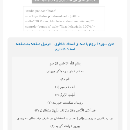
متن سوره الروم با صدای استاد شاطری – ترتیل صفحه به صفحه
استاد شاطری
بِسْمِ اللَّهِ الرَّحْمَنِ الرَّحِيمِ
به نام خداوند رحمتگر مهربان
الم
﴿۱﴾
الف لام ميم (۱)
غُلِبَتِ الرُّومُ
﴿۲﴾
روميان شكست‏ خوردند (۲)
فِي أَدْنَى الْأَرْضِ وَهُمْ مِنْ بَعْدِ غَلَبِهِمْ سَيَغْلِبُونَ
﴿۳﴾
در نزديكترين سرزمين و[لى] بعد از شكستشان در ظرف چند سالى به زودى
پيروز خواهند گرديد (۳)