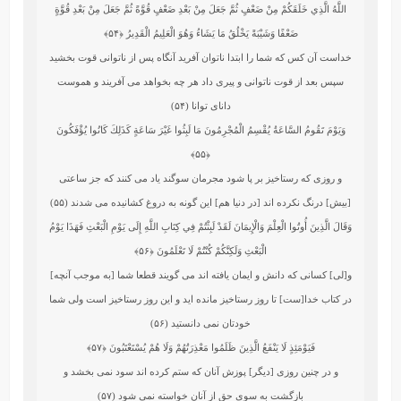
اللَّهُ الَّذِي خَلَقَكُمْ مِنْ ضَعْفٍ ثُمَّ جَعَلَ مِنْ بَعْدِ ضَعْفٍ قُوَّةً ثُمَّ جَعَلَ مِنْ بَعْدِ قُوَّةٍ
ضَعْفًا وَشَيْبَةً يَخْلُقُ مَا يَشَاءُ وَهُوَ الْعَلِيمُ الْقَدِيرُ
﴿۵۴﴾
خداست آن كس كه شما را ابتدا ناتوان آفريد آنگاه پس از ناتوانى قوت بخشيد
سپس بعد از قوت ناتوانى و پيرى داد هر چه بخواهد مى ‏آفريند و هموست
داناى توانا (۵۴)
وَيَوْمَ تَقُومُ السَّاعَةُ يُقْسِمُ الْمُجْرِمُونَ مَا لَبِثُوا غَيْرَ سَاعَةٍ كَذَلِكَ كَانُوا يُؤْفَكُونَ
﴿۵۵﴾
و روزى كه رستاخيز بر پا شود مجرمان سوگند ياد مى كنند كه جز ساعتى
[بيش] درنگ نكرده‏ اند [در دنيا هم] اين گونه به دروغ كشانيده مى ‏شدند (۵۵)
وَقَالَ الَّذِينَ أُوتُوا الْعِلْمَ وَالْإِيمَانَ لَقَدْ لَبِثْتُمْ فِي كِتَابِ اللَّهِ إِلَى يَوْمِ الْبَعْثِ فَهَذَا يَوْمُ
الْبَعْثِ وَلَكِنَّكُمْ كُنْتُمْ لَا تَعْلَمُونَ
﴿۵۶﴾
و[لى] كسانى كه دانش و ايمان يافته‏ اند مى‏ گويند قطعا شما [به موجب آنچه]
در كتاب خدا[ست] تا روز رستاخيز مانده‏ ايد و اين روز رستاخيز است ولى شما
خودتان نمى‏ دانستيد (۵۶)
فَيَوْمَئِذٍ لَا يَنْفَعُ الَّذِينَ ظَلَمُوا مَعْذِرَتُهُمْ وَلَا هُمْ يُسْتَعْتَبُونَ
﴿۵۷﴾
و در چنين روزى [ديگر] پوزش آنان كه ستم كرده‏ اند سود نمى ‏بخشد و
بازگشت به سوى حق از آنان خواسته نمى ‏شود (۵۷)