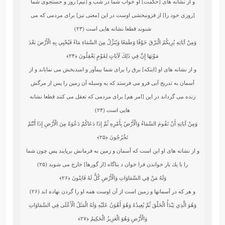
و از نشانه‏ هاى [حكمت] او خواب شما در شب و [نيم] روز و جستجوى شما
[روزى خود را] از فزون‏بخشى اوست در اين [معنى نيز] براى مردمى كه مى
‏شنوند قطعا نشانه‏ هايى است (۲۳)
وَمِنْ آيَاتِهِ يُرِيكُمُ الْبَرْقَ خَوْفًا وَطَمَعًا وَيُنَزِّلُ مِنَ السَّمَاءِ مَاءً فَيُحْيِي بِهِ الْأَرْضَ بَعْدَ
مَوْتِهَا إِنَّ فِي ذَلِكَ لَآيَاتٍ لِقَوْمٍ يَعْقِلُونَ
﴿۲۴﴾
و از نشانه‏ هاى او [اينكه] برق را براى شما بيم‏آور و اميدبخش مى ‏نماياند و از
آسمان به تدريج آبى فرو مى‏ فرستد كه به وسيله آن زمين را پس از مرگش
زنده مى‏ گرداند در اين [امر هم] براى مردمى كه تعقل مى كنند قطعا نشانه‏
هايى است (۲۴)
وَمِنْ آيَاتِهِ أَنْ تَقُومَ السَّمَاءُ وَالْأَرْضُ بِأَمْرِهِ ثُمَّ إِذَا دَعَاكُمْ دَعْوَةً مِنَ الْأَرْضِ إِذَا أَنْتُمْ
تَخْرُجُونَ
﴿۲۵﴾
و از نشانه‏ هاى او اين است كه آسمان و زمين به فرمانش برپايند پس چون شما
را با يك بار خواندن فرا خوان د بناگاه [از گورها] خارج مى ‏شويد (۲۵)
وَلَهُ مَنْ فِي السَّمَاوَاتِ وَالْأَرْضِ كُلٌّ لَهُ قَانِتُونَ
﴿۲۶﴾
و هر كه در آسمانها و زمين است از آن اوست همه او را گردن نهاده‏ اند (۲۶)
وَهُوَ الَّذِي يَبْدَأُ الْخَلْقَ ثُمَّ يُعِيدُهُ وَهُوَ أَهْوَنُ عَلَيْهِ وَلَهُ الْمَثَلُ الْأَعْلَى فِي السَّمَاوَاتِ
وَالْأَرْضِ وَهُوَ الْعَزِيزُ الْحَكِيمُ
﴿۲۷﴾