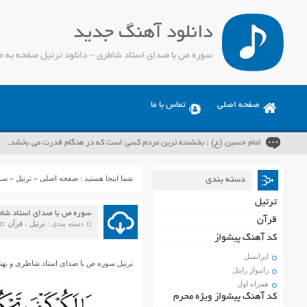
دانلود آهنگ جدید
سوره ص با صدای استاد شاطری – دانلود ترتیل صفحه به ص
صفحه اصلی
تماس با ما
امام حسین (ع) : بخشنده ترین مردم کسی است که در هنگام قدرت می بخشد.
شما اینجا هستید :
صفحه اصلی
»
ترتیل
»
سور
دسته بندی
ترتیل
سوره ص با صدای استاد شاطر
قرآن
دسته بندی :
ترتیل
،
قرآن
کد آهنگ پیشواز
ایرانسل
ترتیل سوره ص با صدای استاد شاطری و بهت
راینواز رایتل
همراه اول
کد آهنگ پیشواز ویژه محرم