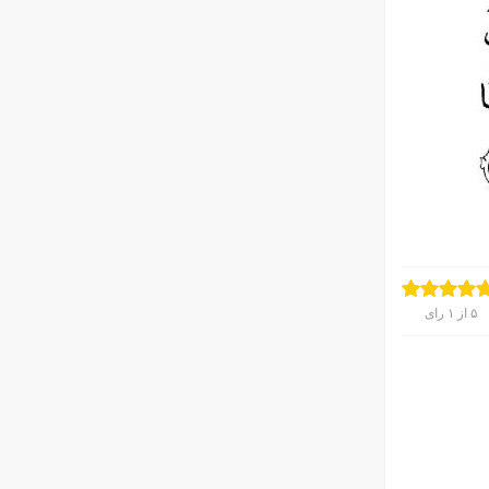
۵
از
۱
رای