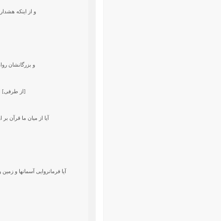
و از اينكه هشدار
و بزرگانشان روان
[از طرفى] اي
آيا از ميان ما قرآن بر 
آيا فرمانروايى آسمانها و زمين 