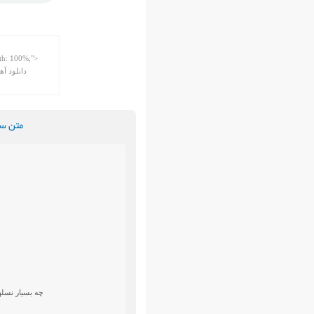
متن سو
چه بسيار نسلها