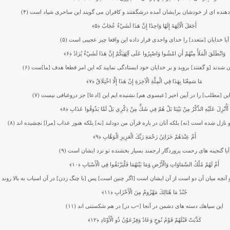
دهنده‏ اى از خودشان برايشان آمده درشگفتند و كافران مى گويند اين ساحرى شياد است (۴)
أَجَعَلَ الْآلِهَةَ إِلَهًا وَاحِدًا إِنَّ هَذَا لَشَيْءٌ عُجَابٌ
﴿۵﴾
آيا خدايان [متعدد] را خداى واحدى قرار داده اين واقعا چيز عجيبى است (۵)
وَانْطَلَقَ الْمَلَأُ مِنْهُمْ أَنِ امْشُوا وَاصْبِرُوا عَلَى آلِهَتِكُمْ إِنَّ هَذَا لَشَيْءٌ يُرَادُ
﴿۶﴾
 شدند [و گفتند] برويد و بر خدايان خود ايستادگى نماييد كه اين امر قطعا هدف [ما]ست (۶)
مَا سَمِعْنَا بِهَذَا فِي الْمِلَّةِ الْآخِرَةِ إِنْ هَذَا إِلَّا اخْتِلَاقٌ
﴿۷﴾
ن [مطلب] را در آيين اخير [عيسوى هم] نشنيده‏ ايم اين [ادعا] جز دروغ‏بافى نيست (۷)
أَأُنْزِلَ عَلَيْهِ الذِّكْرُ مِنْ بَيْنِنَا بَلْ هُمْ فِي شَكٍّ مِنْ ذِكْرِي بَلْ لَمَّا يَذُوقُوا عَذَابِ
﴿۸﴾
او نازل شده است [نه] بلكه آنان در باره قرآن من دودلند [نه] بلكه هنوز عذاب [مرا] نچشيده‏ اند (۸)
أَمْ عِنْدَهُمْ خَزَائِنُ رَحْمَةِ رَبِّكَ الْعَزِيزِ الْوَهَّابِ
﴿۹﴾
آيا گنجينه ‏هاى رحمت پروردگار ارجمند بسيار بخشنده تو نزد ايشان است (۹)
أَمْ لَهُمْ مُلْكُ السَّمَاوَاتِ وَالْأَرْضِ وَمَا بَيْنَهُمَا فَلْيَرْتَقُوا فِي الْأَسْبَابِ
﴿۱۰﴾
و آنچه ميان آن دو است از آن ايشان است [اگر چنين است] پس [با چنگ زدن] در آن اسباب به بالا روند (۱۰)
جُنْدٌ مَا هُنَالِكَ مَهْزُومٌ مِنَ الْأَحْزَابِ
﴿۱۱﴾
اين سپاهك دسته ‏هاى دشمن در آنجا [=ب در] در هم شكستنى‏ اند (۱۱)
كَذَّبَتْ قَبْلَهُمْ قَوْمُ نُوحٍ وَعَادٌ وَفِرْعَوْنُ ذُو الْأَوْتَادِ
﴿۱۲﴾