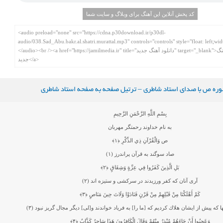
کد پخش آنلاین این آهنگ برای وبلاگ و سایت شما
ره ص با صدای استاد شاطری – ترتیل صفحه به صفحه استاد شاطری
بِسْمِ اللَّهِ الرَّحْمَنِ الرَّحِيمِ
به نام خداوند رحمتگر مهربان
ص وَالْقُرْآنِ ذِي الذِّكْرِ
﴿۱﴾
صاد سوگند به قرآن پراندرز (۱)
بَلِ الَّذِينَ كَفَرُوا فِي عِزَّةٍ وَشِقَاقٍ
﴿۲﴾
آرى آنان كه كفر ورزيدند در سركشى و ستيزه‏ اند (۲)
كَمْ أَهْلَكْنَا مِنْ قَبْلِهِمْ مِنْ قَرْنٍ فَنَادَوْا وَلَاتَ حِينَ مَنَاصٍ
﴿۳﴾
 كه پيش از ايشان هلاك كرديم كه [ما را] به فرياد خواندند و[لى] ديگر مجال گريز نبود (۳)
وَعَجِبُوا أَنْ جَاءَهُمْ مُنْذِرٌ مِنْهُمْ وَقَالَ الْكَافِرُونَ هَذَا سَاحِرٌ كَذَّابٌ
﴿۴﴾