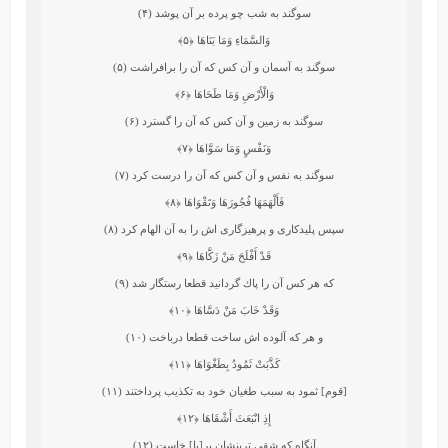
سوگند به شب چو پرده بر آن پوشد (۴)
وَالسَّمَاءِ وَمَا بَنَاهَا
﴿۵﴾
سوگند به آسمان و آن كس كه آن را برافراشت (۵)
وَالْأَرْضِ وَمَا طَحَاهَا
﴿۶﴾
سوگند به زمين و آن كس كه آن را گسترد (۶)
وَنَفْسٍ وَمَا سَوَّاهَا
﴿۷﴾
سوگند به نفس و آن كس كه آن را درست كرد (۷)
فَأَلْهَمَهَا فُجُورَهَا وَتَقْوَاهَا
﴿۸﴾
سپس پليدكارى و پرهيزگارى‏ اش را به آن الهام كرد (۸)
قَدْ أَفْلَحَ مَنْ زَكَّاهَا
﴿۹﴾
كه هر كس آن را پاك گردانيد قطعا رستگار شد (۹)
وَقَدْ خَابَ مَنْ دَسَّاهَا
﴿۱۰﴾
و هر كه آلوده‏ اش ساخت قطعا درباخت (۱۰)
كَذَّبَتْ ثَمُودُ بِطَغْوَاهَا
﴿۱۱﴾
[قوم] ثمود به سبب طغيان خود به تكذيب پرداختند (۱۱)
إِذِ انْبَعَثَ أَشْقَاهَا
﴿۱۲﴾
آنگاه كه شقى‏ ترينشان بر[پا] خاست (۱۲)