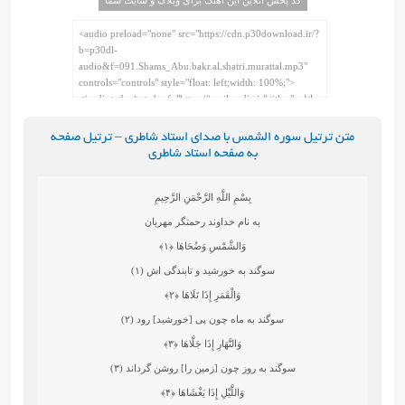
متن ترتیل سوره الشمس با صدای استاد شاطری – ترتیل صفحه
به صفحه استاد شاطری
بِسْمِ اللَّهِ الرَّحْمَنِ الرَّحِيمِ
به نام خداوند رحمتگر مهربان
وَالشَّمْسِ وَضُحَاهَا
﴿۱﴾
سوگند به خورشيد و تابندگى‏ اش (۱)
وَالْقَمَرِ إِذَا تَلَاهَا
﴿۲﴾
سوگند به ماه چون پى [خورشيد] رود (۲)
وَالنَّهَارِ إِذَا جَلَّاهَا
﴿۳﴾
سوگند به روز چون [زمين را] روشن گرداند (۳)
وَاللَّيْلِ إِذَا يَغْشَاهَا
﴿۴﴾