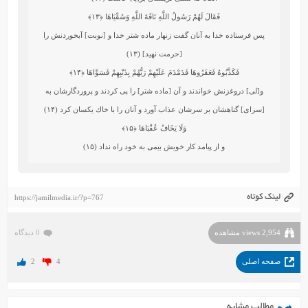
فَقَالَ لَهُمْ رَسُولُ اللَّهِ نَاقَةَ اللَّهِ وَسُقْيَاهَا
﴿۱۳﴾
پس فرستاده خدا به آنان گفت زنهار ماده‏ شتر خدا و [نوبت] آب‏خوردنش را
[حرمت نهيد] (۱۳)
فَكَذَّبُوهُ فَعَقَرُوهَا فَدَمْدَمَ عَلَيْهِمْ رَبُّهُمْ بِذَنْبِهِمْ فَسَوَّاهَا
﴿۱۴﴾
و[لى] دروغزنش خواندند و آن [ماده‏ شتر] را پى كردند و پروردگارشان به
[سزاى] گناهشان بر سرشان عذاب آورد و آنان را با خاك يكسان كرد (۱۴)
وَلَا يَخَافُ عُقْبَاهَا
﴿۱۵﴾
و از پيامد كار خويش بيمى به خود راه نداد (۱۵)
لینک کوتاه
https://jamilmedia.ir/?p=767
2,954 views مشاهده
0 دیدگاه
صفحه اصلی
4
2
مطالب مشابه