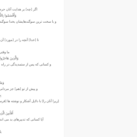
اگر [چه] بر هدایت آنان حرص
وَأَقْسَمُوا بِاللَّ
و با سخت‏ ترین سوگندهایشان بخدا سوگند 
تا [خدا] آنچه را در [مورد] آن 
ما وقتى
وَالَّذِینَ هَاجَرُوا ف
و کسانى که پس از ستمدیدگى در راه خدا 
وَمَا
و پیش از تو [هم] جز مردانى 
بِ
[زیرا آنان را] با دلایل آشکار و نوشته ‏ها 
أَفَأَمِنَ الَّذ
آیا کسانى که تدبیرهاى بد مى‏ اندی
یا