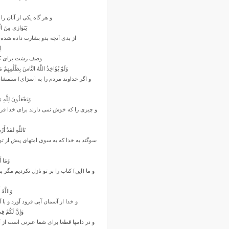
و هر گاه یکى از آنان را
یَتَوَارَى مِنَ ال
از بدى آنچه بدو بشارت داده شده از 
ل
وصف زشت براى کسان
وَلَوْ یُؤَاخِذُ اللَّهُ النَّاسَ بِظُلْمِهِمْ 
و اگر خداوند مردم را به [سزاى] ستمشان 
وَیَجْعَلُونَ لِلَّهِ 
و چیزى را که خوش نمى دارند براى خدا قرار
تَاللَّهِ لَقَدْ أَ
سوگند به خدا که به سوى امتهاى پیش از ت
وَمَا أَ
و ما [این] کتاب را بر تو نازل نکردیم مگر 
وَاللَّهُ
و خدا از آسمان آبى فرود آورد و با 
وَإِنَّ لَکُمْ فِ
و در دامها قطعا براى شما عبرتى است از آ