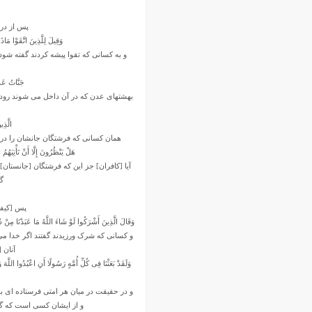
پس از دره
وَقِیلَ لِلَّذِینَ اتَّقَوْا مَاذَ
و به کسانى که تقوا پیشه کردند گفته شود
جَنَّاتُ عَدْ
بهشتهاى عدن که در آن داخل مى ‏شوند رودها 
الَّذِی
همان کسانى که فرشتگان جانشان را در حالى
هَلْ یَنْظُرُونَ إِلَّا أَنْ تَأْتِیَهُمُ
آیا [کافران] جز این که فرشتگان [جان‏ستان]
گو
پس [کیفر]
وَقَالَ الَّذِینَ أَشْرَکُوا لَوْ شَاءَ اللَّهُ مَا عَبَدْنَا مِنْ دُ
و کسانى که شرک ورزیدند گفتند اگر خدا مى‏
آنان [
وَلَقَدْ بَعَثْنَا فِی کُلِّ أُمَّهٍ رَسُولًا أَنِ اعْبُدُوا اللّ
و در حقیقت در میان هر امتى فرستاده‏ اى بر
و از ایشان کسى است که گمرا