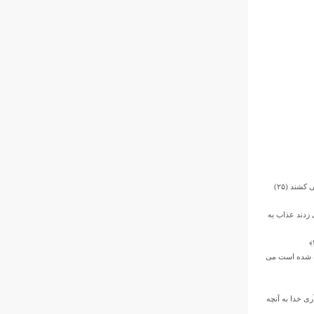
کشند (۲۵)
‏ زدند عذاب به
ده شده است مى‏
رى خدا به آنچه