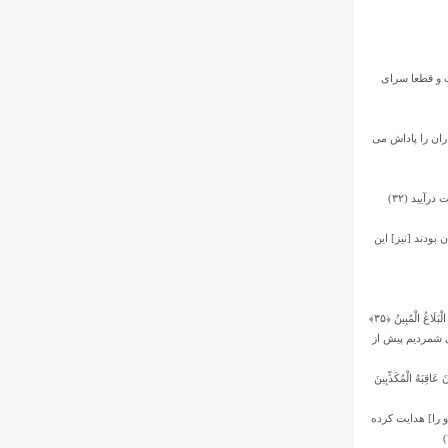
ت و قطعا سراى
ران را پاداش مى‏
آیید (۳۲)
بودند [نیز] این
لَاغُ الْمُبِینُ ﴿۳۵﴾
ى ‏شمردیم پیش از
عَاقِبَهُ الْمُکَذِّبِینَ
و را] هدایت کرده