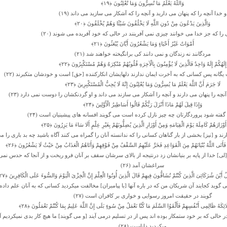
وَاللَّهُ یَعْلَمُ مَا تُسِرُّونَ وَمَا تُعْلِنُونَ ﴿۱۹﴾
و خدا آنچه را که پنهان مى دارید و آنچه را که آشکار مى‏ سازید مى‏ داند (۱۹)
وَالَّذِینَ یَدْعُونَ مِنْ دُونِ اللَّهِ لَا یَخْلُقُونَ شَیْئًا وَهُمْ یُخْلَقُونَ ﴿۲۰﴾
را که جز خدا مى‏ خوانند چیزى نمى ‏آفرینند در حالى که خود آفریده مى شوند (۲۰)
أَمْوَاتٌ غَیْرُ أَحْیَاءٍ وَمَا یَشْعُرُونَ أَیَّانَ یُبْعَثُونَ ﴿۲۱﴾
مردگانند نه زندگان و نمى‏ دانند کى برانگیخته خواهند شد (۲۱)
إِلَهُکُمْ إِلَهٌ وَاحِدٌ فَالَّذِینَ لَا یُؤْمِنُونَ بِالْآخِرَهِ قُلُوبُهُمْ مُنْکِرَهٌ وَهُمْ مُسْتَکْبِرُونَ ﴿۲۲﴾
گانه پس کسانى که به آخرت ایمان ندارند دلهایشان انکارکننده [حق] است و خودشان متکبرند (۲۲)
لَا جَرَمَ أَنَّ اللَّهَ یَعْلَمُ مَا یُسِرُّونَ وَمَا یُعْلِنُونَ إِنَّهُ لَا یُحِبُّ الْمُسْتَکْبِرِینَ ﴿۲۳﴾
 را پنهان مى دارند و آنچه را آشکار مى‏ سازند مى‏ داند و او گردنکشان را دوست نمى دارد (۲۳)
وَإِذَا قِیلَ لَهُمْ مَاذَا أَنْزَلَ رَبُّکُمْ قَالُوا أَسَاطِیرُ الْأَوَّلِینَ ﴿۲۴﴾
گفته شود پروردگارتان چه چیز نازل کرده است مى‏ گویند افسانه ‏هاى پیشینیان است (۲۴)
أَوْزَارَهُمْ کَامِلَهً یَوْمَ الْقِیَامَهِ وَمِنْ أَوْزَارِ الَّذِینَ یُضِلُّونَهُمْ بِغَیْرِ عِلْمٍ أَلَا سَاءَ مَا یَزِرُونَ ﴿۲۵﴾
رند و [نیز] بخشى از بار گناهان کسانى را که ندانسته آنان را گمراه مى کنند آگاه باشید چه بد بارى را مى ‏
 فَأَتَى اللَّهُ بُنْیَانَهُمْ مِنَ الْقَوَاعِدِ فَخَرَّ عَلَیْهِمُ السَّقْفُ مِنْ فَوْقِهِمْ وَأَتَاهُمُ الْعَذَابُ مِنْ حَیْثُ لَا یَشْعُرُونَ ﴿۲۶﴾
لى] خدا از پایه بر بنیانشان زد درنتیجه از بالاى سرشان سقف بر آنان فرو ریخت و از آنجا که حدس نمى
سراغشان آمد (۲۶)
ولُ أَیْنَ شُرَکَائِیَ الَّذِینَ کُنْتُمْ تُشَاقُّونَ فِیهِمْ قَالَ الَّذِینَ أُوتُوا الْعِلْمَ إِنَّ الْخِزْیَ الْیَوْمَ وَالسُّوءَ عَلَى الْکَافِرِینَ ﴿۲۷﴾
‏ گوید کجایند آن شریکان من که در باره آنها [با پیامبران] مخالفت میکردید کسانى که به آنان علم دا
گویند در حقیقت امروز رسوایى و خوارى بر کافران است (۲۷)
َلَائِکَهُ ظَالِمِی أَنْفُسِهِمْ فَأَلْقَوُا السَّلَمَ مَا کُنَّا نَعْمَلُ مِنْ سُوءٍ بَلَى إِنَّ اللَّهَ عَلِیمٌ بِمَا کُنْتُمْ تَعْمَلُونَ ﴿۲۸﴾
 حالى که بر خود ستمکار بوده‏ اند پس از در تسلیم درمى ‏آیند [و مى‏ گویند] ما هیچ کار بدى نمیکردیم آ
میکردید داناست (۲۸)