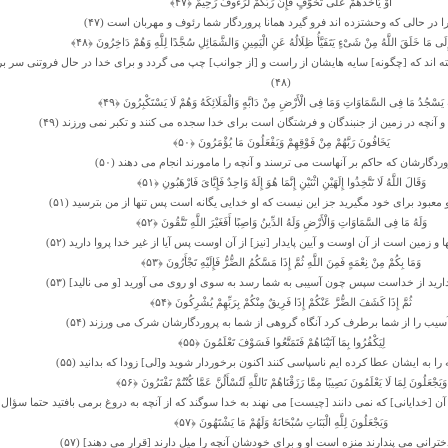
أَوْ یَأْخُذَهُمْ عَلَى تَخَوُّفٍ فَإِنَّ رَبَّکُمْ لَرَءُوفٌ رَحِیمٌ ﴿۴۷﴾
 را در حالى که وحشت‏زده‏ اند فرو گیرد همانا پروردگار شما رئوف و مهربان است (۴۷)
 إِلَى مَا خَلَقَ اللَّهُ مِنْ شَیْءٍ یَتَفَیَّأُ ظِلَالُهُ عَنِ الْیَمِینِ وَالشَّمَائِلِ سُجَّدًا لِلَّهِ وَهُمْ دَاخِرُونَ ﴿۴۸﴾
ته‏ اند که [چگونه] سایه ‏هایشان از راست و [از جوانب] چپ مى‏ گردد و براى خدا در حال فروتنى سر بر
(۴۸)
َهِ یَسْجُدُ مَا فِی السَّمَاوَاتِ وَمَا فِی الْأَرْضِ مِنْ دَابَّهٍ وَالْمَلَائِکَهُ وَهُمْ لَا یَسْتَکْبِرُونَ ﴿۴۹﴾
 و آنچه در زمین از جنبندگان و فرشتگان است براى خدا سجده مى کنند و تکبر نمى ‏ورزند (۴۹)
یَخَافُونَ رَبَّهُمْ مِنْ فَوْقِهِمْ وَیَفْعَلُونَ مَا یُؤْمَرُونَ ﴿۵۰﴾
وردگارشان که حاکم بر آنهاست مى‏ ترسند و آنچه را مامورند انجام مى‏ دهند (۵۰)
وَقَالَ اللَّهُ لَا تَتَّخِذُوا إِلَهَیْنِ اثْنَیْنِ إِنَّمَا هُوَ إِلَهٌ وَاحِدٌ فَإِیَّایَ فَارْهَبُونِ ﴿۵۱﴾
 معبود براى خود مگیرید جز این نیست که او خدایى یگانه است پس تنها از من بترسید (۵۱)
وَلَهُ مَا فِی السَّمَاوَاتِ وَالْأَرْضِ وَلَهُ الدِّینُ وَاصِبًا أَفَغَیْرَ اللَّهِ تَتَّقُونَ ﴿۵۲﴾
ا و زمین است از آن اوست و آیین پایدار [نیز] از آن اوست پس آیا از غیر خدا پروا دارید (۵۲)
وَمَا بِکُمْ مِنْ نِعْمَهٍ فَمِنَ اللَّهِ ثُمَّ إِذَا مَسَّکُمُ الضُّرُّ فَإِلَیْهِ تَجْأَرُونَ ﴿۵۳﴾
ارید از خداست‏ سپس چون آسیبى به شما رسد به سوى او روى مى آورید [و مى ‏نالید] (۵۳)
ثُمَّ إِذَا کَشَفَ الضُّرَّ عَنْکُمْ إِذَا فَرِیقٌ مِنْکُمْ بِرَبِّهِمْ یُشْرِکُونَ ﴿۵۴﴾
یب را از شما برطرف کرد آنگاه گروهى از شما به پروردگارشان شرک مى ‏ورزند (۵۴)
لِیَکْفُرُوا بِمَا آتَیْنَاهُمْ فَتَمَتَّعُوا فَسَوْفَ تَعْلَمُونَ ﴿۵۵﴾
ه را به ایشان عطا کرده‏ ایم ناسپاسى کنند اکنون برخوردار شوید و[لى] زودا که بدانید (۵۵)
وَیَجْعَلُونَ لِمَا لَا یَعْلَمُونَ نَصِیبًا مِمَّا رَزَقْنَاهُمْ تَاللَّهِ لَتُسْأَلُنَّ عَمَّا کُنْتُمْ تَفْتَرُونَ ﴿۵۶﴾
ن [خدایانى] که نمى‏ دانند [چیست] مى ‏نهند به خدا سوگند که از آنچه به دروغ برمى‏ بافتید حتما سؤال خو
وَیَجْعَلُونَ لِلَّهِ الْبَنَاتِ سُبْحَانَهُ وَلَهُمْ مَا یَشْتَهُونَ ﴿۵۷﴾
ترانى مى ‏پندارند منزه است او و براى خودشان آنچه را میل دارند [قرار مى‏ دهند] (۵۷)