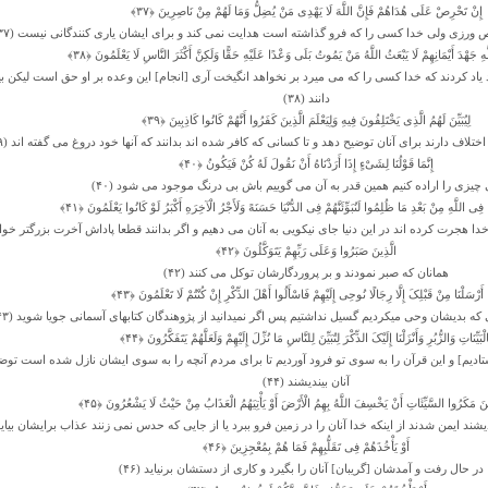
إِنْ تَحْرِصْ عَلَى هُدَاهُمْ فَإِنَّ اللَّهَ لَا یَهْدِی مَنْ یُضِلُّ وَمَا لَهُمْ مِنْ نَاصِرِینَ ﴿۳۷﴾
 ورزى ولى خدا کسى را که فرو گذاشته است هدایت نمى ‏کند و براى ایشان یارى‏ کنندگانى نیست (۳۷)
هِ جَهْدَ أَیْمَانِهِمْ لَا یَبْعَثُ اللَّهُ مَنْ یَمُوتُ بَلَى وَعْدًا عَلَیْهِ حَقًّا وَلَکِنَّ أَکْثَرَ النَّاسِ لَا یَعْلَمُونَ ﴿۳۸﴾
یاد کردند که خدا کسى را که مى‏ میرد بر نخواهد انگیخت آرى [انجام] این وعده بر او حق است لیکن ب
دانند (۳۸)
لِیُبَیِّنَ لَهُمُ الَّذِی یَخْتَلِفُونَ فِیهِ وَلِیَعْلَمَ الَّذِینَ کَفَرُوا أَنَّهُمْ کَانُوا کَاذِبِینَ ﴿۳۹﴾
اختلاف دارند براى آنان توضیح دهد و تا کسانى که کافر شده‏ اند بدانند که آنها خود دروغ مى گفته‏ اند (۳۹)
إِنَّمَا قَوْلُنَا لِشَیْءٍ إِذَا أَرَدْنَاهُ أَنْ نَقُولَ لَهُ کُنْ فَیَکُونُ ﴿۴۰﴾
 چیزى را اراده کنیم همین قدر به آن مى‏ گوییم باش بى ‏درنگ موجود مى ‏شود (۴۰)
ِی اللَّهِ مِنْ بَعْدِ مَا ظُلِمُوا لَنُبَوِّئَنَّهُمْ فِی الدُّنْیَا حَسَنَهً وَلَأَجْرُ الْآخِرَهِ أَکْبَرُ لَوْ کَانُوا یَعْلَمُونَ ﴿۴۱﴾
هجرت کرده‏ اند در این دنیا جاى نیکویى به آنان مى‏ دهیم و اگر بدانند قطعا پاداش آخرت بزرگتر خواهد 
الَّذِینَ صَبَرُوا وَعَلَى رَبِّهِمْ یَتَوَکَّلُونَ ﴿۴۲﴾
همانان که صبر نمودند و بر پروردگارشان توکل مى کنند (۴۲)
 أَرْسَلْنَا مِنْ قَبْلِکَ إِلَّا رِجَالًا نُوحِی إِلَیْهِمْ فَاسْأَلُوا أَهْلَ الذِّکْرِ إِنْ کُنْتُمْ لَا تَعْلَمُونَ ﴿۴۳﴾
که بدیشان وحى میکردیم گسیل نداشتیم پس اگر نمیدانید از پژوهندگان کتابهاى آسمانى جویا شوید (۴۳)
الْبَیِّنَاتِ وَالزُّبُرِ وَأَنْزَلْنَا إِلَیْکَ الذِّکْرَ لِتُبَیِّنَ لِلنَّاسِ مَا نُزِّلَ إِلَیْهِمْ وَلَعَلَّهُمْ یَتَفَکَّرُونَ ﴿۴۴﴾
[فرستادیم] و این قرآن را به سوى تو فرود آوردیم تا براى مردم آنچه را به سوى ایشان نازل شده است توض
آنان بیندیشند (۴۴)
ِینَ مَکَرُوا السَّیِّئَاتِ أَنْ یَخْسِفَ اللَّهُ بِهِمُ الْأَرْضَ أَوْ یَأْتِیَهُمُ الْعَذَابُ مِنْ حَیْثُ لَا یَشْعُرُونَ ﴿۴۵﴾
شند ایمن شدند از اینکه خدا آنان را در زمین فرو ببرد یا از جایى که حدس نمى‏ زنند عذاب برایشان بیاید (۵
أَوْ یَأْخُذَهُمْ فِی تَقَلُّبِهِمْ فَمَا هُمْ بِمُعْجِزِینَ ﴿۴۶﴾
 در حال رفت و آمدشان [گریبان] آنان را بگیرد و کارى از دستشان برنیاید (۴۶)