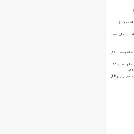
ست (۱۰)
ند نشانه‏ اى است
نه‏ هاست (۱۲)
 اى است (۱۳)
 مى ‏بینى و تا از