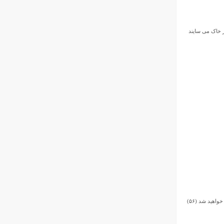
 خاک مى‏ سایند
اهید شد (۵۶)