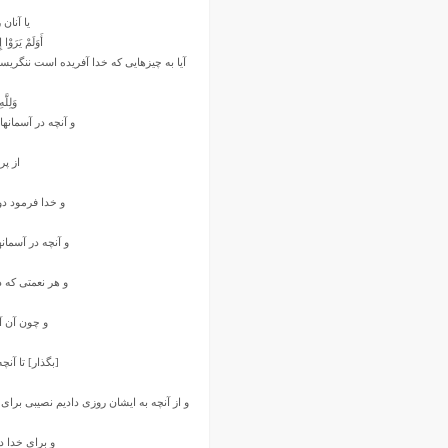
یا آنان
أَوَلَمْ یَرَوْا
آیا به چیزهایى که خدا آفریده است ننگریس
وَلِلّ
و آنچه در آسمانها
از پر
و خدا فرمود دو
و آنچه در آسمانه
و هر نعمتى که د
و چون آن آس
[بگذار] تا آنچ
و از آنچه به ایشان روزى دادیم نصیبى براى آ
و براى خدا دخ