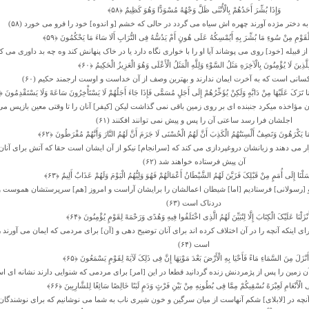
وَإِذَا بُشِّرَ أَحَدُهُمْ بِالْأُنْثَى ظَلَّ وَجْهُهُ مُسْوَدًّا وَهُوَ کَظِیمٌ ﴿۵۸﴾
 به دختر مژده آورند چهره‏ اش سیاه مى‏ گردد در حالى که خشم [و اندوه] خود را فرو مى ‏خورد (۵۸)
ْقَوْمِ مِنْ سُوءِ مَا بُشِّرَ بِهِ أَیُمْسِکُهُ عَلَى هُونٍ أَمْ یَدُسُّهُ فِی التُّرَابِ أَلَا سَاءَ مَا یَحْکُمُونَ ﴿۵۹﴾
قبیله [خود] روى مى ‏پوشاند آیا او را با خوارى نگاه دارد یا در خاک پنهانش کند وه چه بد داورى مى کنند 
ِلَّذِینَ لَا یُؤْمِنُونَ بِالْآخِرَهِ مَثَلُ السَّوْءِ وَلِلَّهِ الْمَثَلُ الْأَعْلَى وَهُوَ الْعَزِیزُ الْحَکِیمُ ﴿۶۰﴾
ى است که به آخرت ایمان ندارند و بهترین وصف از آن خداست و اوست ارجمند حکیم (۶۰)
مَا تَرَکَ عَلَیْهَا مِنْ دَابَّهٍ وَلَکِنْ یُؤَخِّرُهُمْ إِلَى أَجَلٍ مُسَمًّى فَإِذَا جَاءَ أَجَلُهُمْ لَا یَسْتَأْخِرُونَ سَاعَهً وَلَا یَسْتَقْدِمُونَ ﴿۶۱﴾
مؤاخذه میکرد جنبنده‏ اى بر روى زمین باقى نمى‏ گذاشت لیکن [کیفر] آنان را تا وقتى معین بازپس مى‏
اجلشان فرا رسد ساعتى آن را پس و پیش نمى‏ توانند افکنند (۶۱)
مَا یَکْرَهُونَ وَتَصِفُ أَلْسِنَتُهُمُ الْکَذِبَ أَنَّ لَهُمُ الْحُسْنَى لَا جَرَمَ أَنَّ لَهُمُ النَّارَ وَأَنَّهُمْ مُفْرَطُونَ ﴿۶۲﴾
 مى‏ دهند و زبانشان دروغ‏پردازى مى ‏کند که [سرانجام] نیکو از آن ایشان است‏ حقا که آتش براى آن
آن پیش فرستاده خواهند شد (۶۲)
رْسَلْنَا إِلَى أُمَمٍ مِنْ قَبْلِکَ فَزَیَّنَ لَهُمُ الشَّیْطَانُ أَعْمَالَهُمْ فَهُوَ وَلِیُّهُمُ الْیَوْمَ وَلَهُمْ عَذَابٌ أَلِیمٌ ﴿۶۳﴾
و [رسولانى] فرستادیم [اما] شیطان اعمالشان را برایشان آراست و امروز [هم] سرپرستشان هموست و
دردناک است (۶۳)
نْزَلْنَا عَلَیْکَ الْکِتَابَ إِلَّا لِتُبَیِّنَ لَهُمُ الَّذِی اخْتَلَفُوا فِیهِ وَهُدًى وَرَحْمَهً لِقَوْمٍ یُؤْمِنُونَ ﴿۶۴﴾
براى اینکه آنچه را در آن اختلاف کرده‏ اند براى آنان توضیح دهى و [آن] براى مردمى که ایمان مى ‏آورند
است (۶۴)
 أَنْزَلَ مِنَ السَّمَاءِ مَاءً فَأَحْیَا بِهِ الْأَرْضَ بَعْدَ مَوْتِهَا إِنَّ فِی ذَلِکَ لَآیَهً لِقَوْمٍ یَسْمَعُونَ ﴿۶۵﴾
آن زمین را پس از پژمردنش زنده گردانید قطعا در این [امر] براى مردمى که شنوایى دارند نشانه‏ اى است 
ی الْأَنْعَامِ لَعِبْرَهً نُسْقِیکُمْ مِمَّا فِی بُطُونِهِ مِنْ بَیْنِ فَرْثٍ وَدَمٍ لَبَنًا خَالِصًا سَائِغًا لِلشَّارِبِینَ ﴿۶۶﴾
نچه در [لابلاى] شکم آنهاست از میان سرگین و خون شیرى ناب به شما مى ‏نوشانیم که براى نوشندگان گ