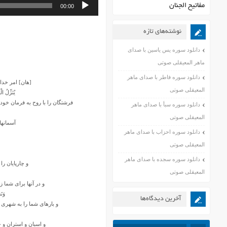
پخش‌کننده
مفاتیح الجنان
00:00
صوت
نوشته‌های تازه
دانلود سوره یس یاسین با صدای
ماهر المعیقلی صوتی
دانلود سوره فاطر با صدای ماهر
[هان] امر خدا 
المعیقلی صوتی
یُنَزِّلُ ال
فرشتگان را با روح به فرمان خود 
دانلود سوره سبأ با صدای ماهر
المعیقلی صوتی
آسمانها
دانلود سوره احزاب با صدای ماهر
المعیقلی صوتی
دانلود سوره سجده با صدای ماهر
و چارپایان را
المعیقلی صوتی
و در آنها براى شما زی
وَتَ
آخرین دیدگاه‌ها
و بارهاى شما را به شهرى م
و اسبان و استران و خر