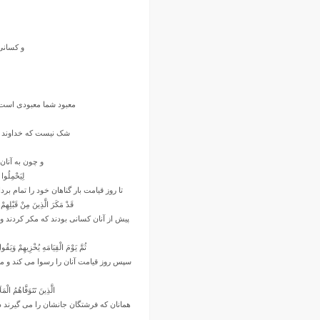
اسفند ۱۳۹۹
بهمن ۱۳۹۹
و کسانى 
دی ۱۳۹۹
آذر ۱۳۹۹
آبان ۱۳۹۹
مهر ۱۳۹۹
معبود شما معبودى است‏ ی
مرداد ۱۳۹۹
شک نیست که خداوند آنچه
اردیبهشت ۱۳۹۹
فروردین ۱۳۹۹
و چون به آنان 
خرداد ۱۳۹۸
لِیَحْمِلُوا 
تا روز قیامت بار گناهان خود را تمام بردا
اردیبهشت ۱۳۹۸
قَدْ مَکَرَ الَّذِینَ مِنْ قَبْلِهِمْ
فروردین ۱۳۹۸
پیش از آنان کسانى بودند که مکر کردند و[
مهر ۱۳۹۷
شهریور ۱۳۹۷
ثُمَّ یَوْمَ الْقِیَامَهِ یُخْزِیهِمْ وَیَقُ
سپس روز قیامت آنان را رسوا مى ‏کند و مى
مرداد ۱۳۹۷
خرداد ۱۳۹۷
الَّذِینَ تَتَوَفَّاهُمُ الْم
اردیبهشت ۱۳۹۷
همانان که فرشتگان جانشان را مى‏ گیرند در