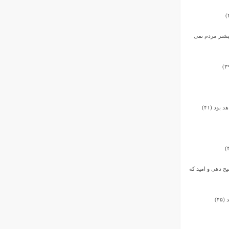
یشتر مردم نمى‏
بود (۴۱)
یح دهى و امید که
۴)