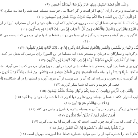
وَعَلَى اللَّهِ قَصْدُ السَّبِیلِ وَمِنْهَا جَائِرٌ وَلَوْ شَاءَ لَهَدَاکُمْ أَجْمَعِینَ ﴿۹﴾
 خداست و برخى از آن [راهها] کژ است و اگر [خدا] مى‏ خواست مسلما همه شما را هدایت میکرد (۹)
هُوَ الَّذِی أَنْزَلَ مِنَ السَّمَاءِ مَاءً لَکُمْ مِنْهُ شَرَابٌ وَمِنْهُ شَجَرٌ فِیهِ تُسِیمُونَ ﴿۱۰﴾
ه [آب] آشامیدنى شما از آن است و روییدنى[هایى] که [رمه ‏هاى خود را] در آن مى‏چرانید [نیز] از آن ا
هِ الزَّرْعَ وَالزَّیْتُونَ وَالنَّخِیلَ وَالْأَعْنَابَ وَمِنْ کُلِّ الثَّمَرَاتِ إِنَّ فِی ذَلِکَ لَآیَهً لِقَوْمٍ یَتَفَکَّرُونَ ﴿۱۱﴾
نگور و از هر گونه محصولات [دیگر] براى شما مى ‏رویاند قطعا در اینها براى مردمى که اندیشه مى کن
(۱۱)
َیْلَ وَالنَّهَارَ وَالشَّمْسَ وَالْقَمَرَ وَالنُّجُومُ مُسَخَّرَاتٌ بِأَمْرِهِ إِنَّ فِی ذَلِکَ لَآیَاتٍ لِقَوْمٍ یَعْقِلُونَ ﴿۱۲﴾
 گردانید و ستارگان به فرمان او مسخر شده‏ اند مسلما در این [امور] براى مردمى که تعقل مى کنند نشا
وَمَا ذَرَأَ لَکُمْ فِی الْأَرْضِ مُخْتَلِفًا أَلْوَانُهُ إِنَّ فِی ذَلِکَ لَآیَهً لِقَوْمٍ یَذَّکَّرُونَ ﴿۱۳﴾
گون براى شما پدید آورد [مسخر شما ساخت] بى‏ تردید در این [امور] براى مردمى که پند مى‏ گیرند نشانه‏
ْهُ لَحْمًا طَرِیًّا وَتَسْتَخْرِجُوا مِنْهُ حِلْیَهً تَلْبَسُونَهَا وَتَرَى الْفُلْکَ مَوَاخِرَ فِیهِ وَلِتَبْتَغُوا مِنْ فَضْلِهِ وَلَعَلَّکُمْ تَشْکُرُونَ ﴿۱۴﴾
 گوشت تازه بخورید و پیرایه‏ اى که آن را مى ‏پوشید از آن بیرون آورید و کشتیها را در آن شکافنده [آب]
فضل او بجویید و باشد که شما شکر گزارید (۱۴)
وَأَلْقَى فِی الْأَرْضِ رَوَاسِیَ أَنْ تَمِیدَ بِکُمْ وَأَنْهَارًا وَسُبُلًا لَعَلَّکُمْ تَهْتَدُونَ ﴿۱۵﴾
ى استوار افکند تا شما را نجنباند و رودها و راهها [قرار داد] تا شما راه خود را پیدا کنید (۱۵)
وَعَلَامَاتٍ وَبِالنَّجْمِ هُمْ یَهْتَدُونَ ﴿۱۶﴾
نه‏ هایى [دیگر نیز قرار داد] و آنان به وسیله ستاره [قطبى] راه‏یابى مى کنند (۱۶)
أَفَمَنْ یَخْلُقُ کَمَنْ لَا یَخْلُقُ أَفَلَا تَذَکَّرُونَ ﴿۱۷﴾
آیا کسى که مى ‏آفریند چون کسى است که نمى ‏آفریند آیا پند نمى‏ گیرید (۱۷)
وَإِنْ تَعُدُّوا نِعْمَهَ اللَّهِ لَا تُحْصُوهَا إِنَّ اللَّهَ لَغَفُورٌ رَحِیمٌ ﴿۱۸﴾
اى] خدا را شماره کنید آن را نمى‏ توانید بشمارید قطعا خدا آمرزنده مهربان است (۱۸)