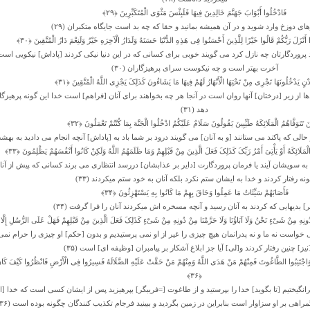
فَادْخُلُوا أَبْوَابَ جَهَنَّمَ خَالِدِینَ فِیهَا فَلَبِئْسَ مَثْوَى الْمُتَکَبِّرِینَ ﴿۲۹﴾
اى دوزخ وارد شوید و در آن همیشه بمانید و حقا که چه بد است جایگاه متکبران (۲۹)
ا أَنْزَلَ رَبُّکُمْ قَالُوا خَیْرًا لِلَّذِینَ أَحْسَنُوا فِی هَذِهِ الدُّنْیَا حَسَنَهٌ وَلَدَارُ الْآخِرَهِ خَیْرٌ وَلَنِعْمَ دَارُ الْمُتَّقِینَ ﴿۳۰﴾
 پروردگارتان چه نازل کرد مى گویند خوبى براى کسانى که در این دنیا نیکى کردند [پاداش] نیکویى اس
آخرت بهتر است و چه نیکوست‏ سراى پرهیزگاران (۳۰)
نٍ یَدْخُلُونَهَا تَجْرِی مِنْ تَحْتِهَا الْأَنْهَارُ لَهُمْ فِیهَا مَا یَشَاءُونَ کَذَلِکَ یَجْزِی اللَّهُ الْمُتَّقِینَ ﴿۳۱﴾
از زیر [درختان] آنها روان است در آنجا هر چه بخواهند براى آنان [فراهم] است‏ خدا این گونه پرهیزگا
دهد (۳۱)
نَ تَتَوَفَّاهُمُ الْمَلَائِکَهُ طَیِّبِینَ یَقُولُونَ سَلَامٌ عَلَیْکُمُ ادْخُلُوا الْجَنَّهَ بِمَا کُنْتُمْ تَعْمَلُونَ ﴿۳۲﴾
 که پاکند مى‏ ستانند [و به آنان] مى‏ گویند درود بر شما باد به [پاداش] آنچه انجام مى‏ دادید به بهشت در
 الْمَلَائِکَهُ أَوْ یَأْتِیَ أَمْرُ رَبِّکَ کَذَلِکَ فَعَلَ الَّذِینَ مِنْ قَبْلِهِمْ وَمَا ظَلَمَهُمُ اللَّهُ وَلَکِنْ کَانُوا أَنْفُسَهُمْ یَظْلِمُونَ ﴿۳۳﴾
 به سویشان آیند یا فرمان پروردگارت [دایر بر عذابشان] دررسد انتظارى مى ‏برند کسانى که پیش از آنان 
نه رفتار کردند و خدا به ایشان ستم نکرد بلکه آنان به خود ستم میکردند (۳۳)
فَأَصَابَهُمْ سَیِّئَاتُ مَا عَمِلُوا وَحَاقَ بِهِمْ مَا کَانُوا بِهِ یَسْتَهْزِئُونَ ﴿۳۴﴾
 بدیهایى که کردند به آنان رسید و آنچه مسخره‏ اش میکردند آنان را فرا گرفت (۳۴)
ونِهِ مِنْ شَیْءٍ نَحْنُ وَلَا آبَاؤُنَا وَلَا حَرَّمْنَا مِنْ دُونِهِ مِنْ شَیْءٍ کَذَلِکَ فَعَلَ الَّذِینَ مِنْ قَبْلِهِمْ فَهَلْ عَلَى الرُّسُلِ إِلَّا الْبَ
 خواست نه ما و نه پدرانمان هیچ چیزى را غیر از او نمى ‏پرستیدیم و بدون [حکم] او چیزى را حرام نم
نیز] چنین رفتار کردند و[لى] آیا جز ابلاغ آشکار بر پیامبران [وظیفه‏ اى] است (۳۵)
َهَ وَاجْتَنِبُوا الطَّاغُوتَ فَمِنْهُمْ مَنْ هَدَى اللَّهُ وَمِنْهُمْ مَنْ حَقَّتْ عَلَیْهِ الضَّلَالَهُ فَسِیرُوا فِی الْأَرْضِ فَانْظُرُوا کَیْفَ کَانَ 
﴿۳۶﴾
انگیختیم [تا بگوید] خدا را بپرستید و از طاغوت [=فریبگر] بپرهیزید پس از ایشان کسى است که خدا [ا
هى بر او سزاوار است بنابراین در زمین بگردید و ببینید فرجام تکذیب ‏کنندگان چگونه بوده است (۳۶)