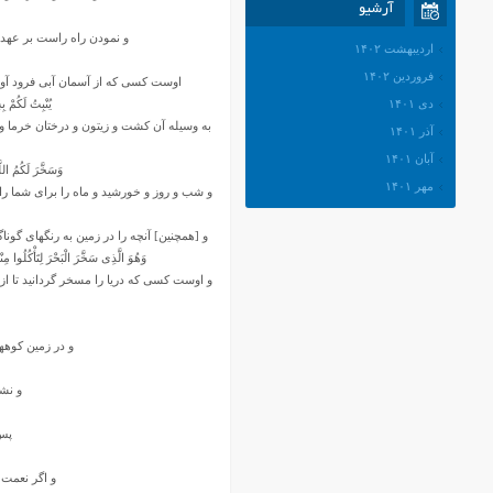
آرشیو
و نمودن راه راست بر عهده
اردیبهشت ۱۴۰۲
فروردین ۱۴۰۲
اوست کسى که از آسمان آبى فرود آورد ک
دی ۱۴۰۱
یُنْبِتُ لَکُمْ بِ
به وسیله آن کشت و زیتون و درختان خرما و ا
آذر ۱۴۰۱
آبان ۱۴۰۱
وَسَخَّرَ لَکُمُ اللّ
مهر ۱۴۰۱
و شب و روز و خورشید و ماه را براى شما رام
شهریور ۱۴۰۱
و [همچنین] آنچه را در زمین به رنگهاى گونا
مرداد ۱۴۰۱
وَهُوَ الَّذِی سَخَّرَ الْبَحْرَ لِتَأْکُلُوا مِن
تیر ۱۴۰۱
و اوست کسى که دریا را مسخر گردانید تا از آن
خرداد ۱۴۰۱
اردیبهشت ۱۴۰۱
و در زمین کوههای
فروردین ۱۴۰۱
اسفند ۱۴۰۰
و نشا
بهمن ۱۴۰۰
دی ۱۴۰۰
پس 
آذر ۱۴۰۰
و اگر نعمت[ه
آبان ۱۴۰۰