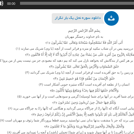
00:00
دانلود سوره نحل یک بار تکرار
بِسْمِ اللَّهِ الرَّحْمَنِ الرَّحِیمِ
به نام خداوند رحمتگر مهربان
أَتَى أَمْرُ اللَّهِ فَلَا تَسْتَعْجِلُوهُ سُبْحَانَهُ وَتَعَالَى عَمَّا یُشْرِکُونَ ﴿۱﴾
دررسید پس در آن شتاب مکنید او منزه و فراتر است از آنچه [با وى] شریک مى‏ سازند (۱)
ْمَلَائِکَهَ بِالرُّوحِ مِنْ أَمْرِهِ عَلَى مَنْ یَشَاءُ مِنْ عِبَادِهِ أَنْ أَنْذِرُوا أَنَّهُ لَا إِلَهَ إِلَّا أَنَا فَاتَّقُونِ ﴿۲﴾
بر هر کس از بندگانش که بخواهد نازل مى ‏کند که بیم دهید که معبودى جز من نیست پس از من پروا کنید
خَلَقَ السَّمَاوَاتِ وَالْأَرْضَ بِالْحَقِّ تَعَالَى عَمَّا یُشْرِکُونَ ﴿۳﴾
 و زمین را به حق آفریده است او فراتر است از آنچه [با وى] شریک مى‏ گردانند (۳)
خَلَقَ الْإِنْسَانَ مِنْ نُطْفَهٍ فَإِذَا هُوَ خَصِیمٌ مُبِینٌ ﴿۴﴾
انسان را از نطفه‏ اى آفریده است آنگاه ستیزه ‏جویى آشکار است (۴)
وَالْأَنْعَامَ خَلَقَهَا لَکُمْ فِیهَا دِفْءٌ وَمَنَافِعُ وَمِنْهَا تَأْکُلُونَ ﴿۵﴾
 براى شما آفرید در آنها براى شما [وسیله] گرمى و سودهایى است و از آنها مى ‏خورید (۵)
وَلَکُمْ فِیهَا جَمَالٌ حِینَ تُرِیحُونَ وَحِینَ تَسْرَحُونَ ﴿۶﴾
بایى است آنگاه که [آنها را] از چراگاه برمى‏ گردانید و هنگامى که [آنها را] به چراگاه مى ‏برید (۶)
حْمِلُ أَثْقَالَکُمْ إِلَى بَلَدٍ لَمْ تَکُونُوا بَالِغِیهِ إِلَّا بِشِقِّ الْأَنْفُسِ إِنَّ رَبَّکُمْ لَرَءُوفٌ رَحِیمٌ ﴿۷﴾
ى ‏برند که جز با مشقت بدنها بدان نمى‏ توانستید برسید قطعا پروردگار شما رئوف و مهربان است (۷)
وَالْخَیْلَ وَالْبِغَالَ وَالْحَمِیرَ لِتَرْکَبُوهَا وَزِینَهً وَیَخْلُقُ مَا لَا تَعْلَمُونَ ﴿۸﴾
ان را [آفرید] تا بر آنها سوار شوید و [براى شما] تجملى [باشد] و آنچه را نمیدانید مى ‏آفریند (۸)