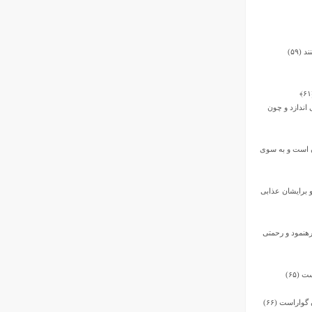
(۵۹)
 اندازد و چون
ان است و به سوى
 برایشان عذابى
 رهنمود و رحمتى
(۶۵)
واراست (۶۶)