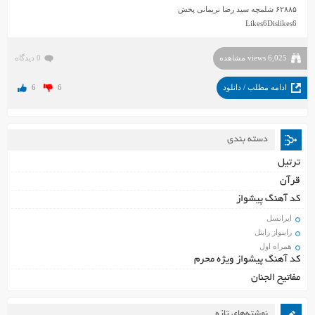
۶۲۸۸۵ شلمچه سید رضا نریمانی پخش
Likes
6
Dislikes
6
6,025 views مشاهده
0 دیدگاه
ادامه مطلب / دانلود
6
6
دسته بندی
ترتیل
قرآن
کد آهنگ پیشواز
ایرانسل
راینواز رایتل
همراه اول
کد آهنگ پیشواز ویژه محرم
مفاتیح الجنان
نوشته‌های تازه