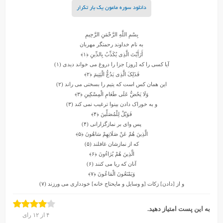
دانلود سوره ماعون یک بار تکرار
بِسْمِ اللَّهِ الرَّحْمَنِ الرَّحِیمِ
به نام خداوند رحمتگر مهربان
أَرَأَیْتَ الَّذِی یُکَذِّبُ بِالدِّینِ
﴿۱﴾
آیا کسى را که [روز] جزا را دروغ مى‏ خواند دیدى (۱)
فَذَلِکَ الَّذِی یَدُعُّ الْیَتِیمَ
﴿۲﴾
این همان کس است که یتیم را بسختى مى ‏راند (۲)
وَلَا یَحُضُّ عَلَى طَعَامِ الْمِسْکِینِ
﴿۳﴾
و به خوراک‏ دادن بینوا ترغیب نمى ‏کند (۳)
فَوَیْلٌ لِلْمُصَلِّینَ
﴿۴﴾
پس واى بر نمازگزارانى (۴)
الَّذِینَ هُمْ عَنْ صَلَاتِهِمْ سَاهُونَ
﴿۵﴾
که از نمازشان غافلند (۵)
الَّذِینَ هُمْ یُرَاءُونَ
﴿۶﴾
آنان که ریا مى کنند (۶)
وَیَمْنَعُونَ الْمَاعُونَ
﴿۷﴾
و از [دادن] زکات [و وسایل و مایحتاج خانه] خوددارى مى ‏ورزند (۷)
به این پست امتیاز دهید.
۴
از
۱۲
رای