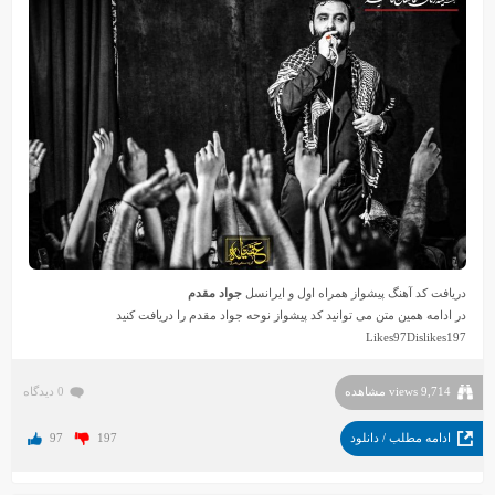
دریافت
کد آهنگ پیشواز همراه اول
و ایرانسل
جواد مقدم
در ادامه همین متن می توانید کد پیشواز نوحه جواد مقدم را دریافت کنید
Likes
97
Dislikes
197
9,714 views مشاهده
0 دیدگاه
ادامه مطلب / دانلود
197
97