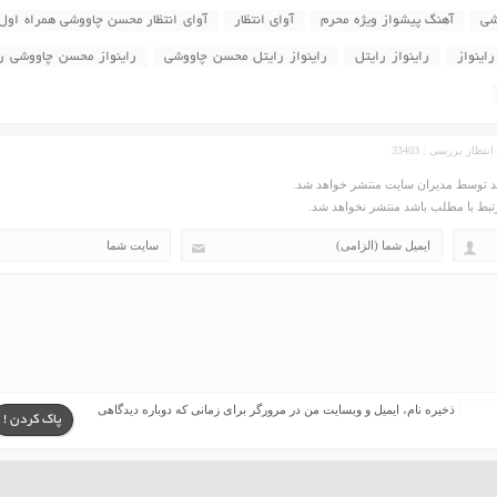
شی
آهنگ پیشواز ویژه محرم
آوای انتظار
آوای انتظار محسن چاووشی همراه اول
راینواز
راینواز رایتل
راینواز رایتل محسن چاووشی
راینواز محسن چاووشی ر
ید توسط مدیران سایت منتشر خواهد شد.
مرتبط با مطلب باشد منتشر نخواهد شد.
ذخیره نام، ایمیل و وبسایت من در مرورگر برای زمانی که دوباره دیدگاهی
پاک کردن !