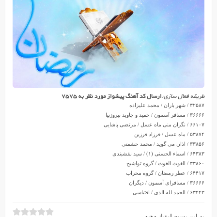
طریقه فعال سازی
:
ارسال کد آهنگ پیشواز مورد نظر به ۷۵۷۵
۳۲۵۸۷ / شهر باران / محمد علیزاده
۳۶۶۶۶ / مسافر آسمون / حمید و جاوید پیروزنیا
۶۶۱۰۷ / نگران منی ماه عسل / مرتضی پاشایی
۵۳۸۷۴ / ماه عسل / فرزاد فرزین
۳۳۸۵۶ / اذان می گوید / محمد حشمتی
۶۴۳۸۳ / اسماء الحسنی (۱) / سید نقشبندی
۳۳۸۶۰ / الغوث الغوث / گروه تواشیح
۶۴۴۱۷ / عطر رمضان / گروه محراب
۳۶۶۶۶ / مسافرای آسمون / دیگران
۶۳۴۴۳ / الحمد لله الذی / اقتباسی
به این پست امتیاز دهید.