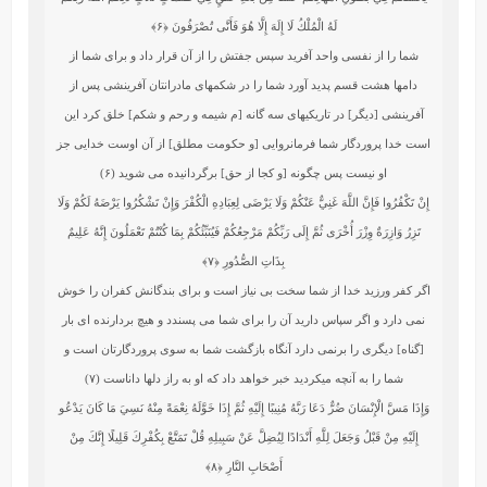
لَهُ الْمُلْكُ لَا إِلَهَ إِلَّا هُوَ فَأَنَّى تُصْرَفُونَ
﴿۶﴾
شما را از نفسى واحد آفريد سپس جفتش را از آن قرار داد و براى شما از
دامها هشت قسم پديد آورد شما را در شكمهاى مادرانتان آفرينشى پس از
آفرينشى [ديگر] در تاريكيهاى سه گانه [م شيمه و رحم و شكم] خلق كرد اين
است‏ خدا پروردگار شما فرمانروايى [و حكومت مطلق] از آن اوست‏ خدايى جز
او نيست پس چگونه [و كجا از حق] برگردانيده مى ‏شويد (۶)
إِنْ تَكْفُرُوا فَإِنَّ اللَّهَ غَنِيٌّ عَنْكُمْ وَلَا يَرْضَى لِعِبَادِهِ الْكُفْرَ وَإِنْ تَشْكُرُوا يَرْضَهُ لَكُمْ وَلَا
تَزِرُ وَازِرَةٌ وِزْرَ أُخْرَى ثُمَّ إِلَى رَبِّكُمْ مَرْجِعُكُمْ فَيُنَبِّئُكُمْ بِمَا كُنْتُمْ تَعْمَلُونَ إِنَّهُ عَلِيمٌ
بِذَاتِ الصُّدُورِ
﴿۷﴾
اگر كفر ورزيد خدا از شما سخت بى ‏نياز است و براى بندگانش كفران را خوش
نمى دارد و اگر سپاس داريد آن را براى شما مى ‏پسندد و هيچ بردارنده‏ اى بار
[گناه] ديگرى را برنمى دارد آنگاه بازگشت‏ شما به سوى پروردگارتان است و
شما را به آنچه میکرديد خبر خواهد داد كه او به راز دلها داناست (۷)
وَإِذَا مَسَّ الْإِنْسَانَ ضُرٌّ دَعَا رَبَّهُ مُنِيبًا إِلَيْهِ ثُمَّ إِذَا خَوَّلَهُ نِعْمَةً مِنْهُ نَسِيَ مَا كَانَ يَدْعُو
إِلَيْهِ مِنْ قَبْلُ وَجَعَلَ لِلَّهِ أَنْدَادًا لِيُضِلَّ عَنْ سَبِيلِهِ قُلْ تَمَتَّعْ بِكُفْرِكَ قَلِيلًا إِنَّكَ مِنْ
أَصْحَابِ النَّارِ
﴿۸﴾