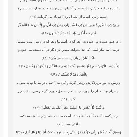
يكسره در قبضه [قدرت] اوست و آسمانها در پيچيده به دست اوست او منزه
است و برتر است از آنچه [با وى] شريك مى‏ گردانند (۶۷)
وَنُفِخَ فِي الصُّورِ فَصَعِقَ مَنْ فِي السَّمَاوَاتِ وَمَنْ فِي الْأَرْضِ إِلَّا مَنْ شَاءَ اللَّهُ ثُمَّ
نُفِخَ فِيهِ أُخْرَى فَإِذَا هُمْ قِيَامٌ يَنْظُرُونَ
﴿۶۸﴾
و در صور دميده مى ‏شود پس هر كه در آسمانها و هر كه در زمين است بيهوش
درمى‏ افتد مگر كسى كه خدا بخواهد سپس بار ديگر در آن دميده مى ‏شود و
بناگاه آنان بر پاى ايستاده مى ‏نگرند (۶۸)
وَأَشْرَقَتِ الْأَرْضُ بِنُورِ رَبِّهَا وَوُضِعَ الْكِتَابُ وَجِيءَ بِالنَّبِيِّينَ وَالشُّهَدَاءِ وَقُضِيَ بَيْنَهُمْ
بِالْحَقِّ وَهُمْ لَا يُظْلَمُونَ
﴿۶۹﴾
و زمين به نور پروردگارش روشن گردد و كارنامه [اعمال در ميان] نهاده شود و
پيامبران و شاهدان را بياورند و ميانشان به حق داورى گردد و مورد ستم قرار
نگيرند (۶۹)
وَوُفِّيَتْ كُلُّ نَفْسٍ مَا عَمِلَتْ وَهُوَ أَعْلَمُ بِمَا يَفْعَلُونَ
﴿۷۰﴾
و هر كسى [نتيجه] آنچه انجام داده است به تمام بيابد و او به آنچه مى كنند
داناتر است (۷۰)
وَسِيقَ الَّذِينَ كَفَرُوا إِلَى جَهَنَّمَ زُمَرًا حَتَّى إِذَا جَاءُوهَا فُتِحَتْ أَبْوَابُهَا وَقَالَ لَهُمْ خَزَنَتُهَا