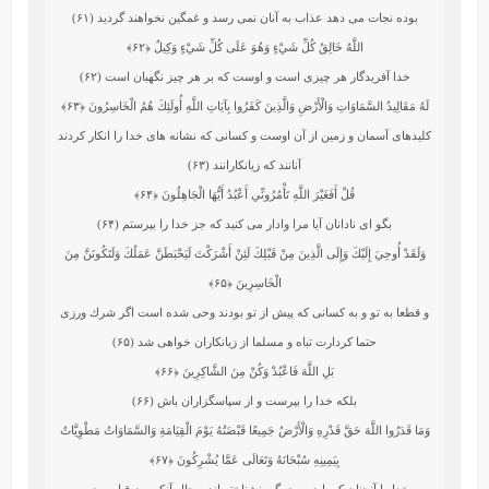
بوده نجات مى‏ دهد عذاب به آنان نمى ‏رسد و غمگين نخواهند گرديد (۶۱)
اللَّهُ خَالِقُ كُلِّ شَيْءٍ وَهُوَ عَلَى كُلِّ شَيْءٍ وَكِيلٌ
﴿۶۲﴾
خدا آفريدگار هر چيزى است و اوست كه بر هر چيز نگهبان است (۶۲)
لَهُ مَقَالِيدُ السَّمَاوَاتِ وَالْأَرْضِ وَالَّذِينَ كَفَرُوا بِآيَاتِ اللَّهِ أُولَئِكَ هُمُ الْخَاسِرُونَ
﴿۶۳﴾
كليدهاى آسمان و زمين از آن اوست و كسانى كه نشانه‏ هاى خدا را انكار كردند
آنانند كه زيانكارانند (۶۳)
قُلْ أَفَغَيْرَ اللَّهِ تَأْمُرُونِّي أَعْبُدُ أَيُّهَا الْجَاهِلُونَ
﴿۶۴﴾
بگو اى نادانان آيا مرا وادار مى ‏كنيد كه جز خدا را بپرستم (۶۴)
وَلَقَدْ أُوحِيَ إِلَيْكَ وَإِلَى الَّذِينَ مِنْ قَبْلِكَ لَئِنْ أَشْرَكْتَ لَيَحْبَطَنَّ عَمَلُكَ وَلَتَكُونَنَّ مِنَ
الْخَاسِرِينَ
﴿۶۵﴾
و قطعا به تو و به كسانى كه پيش از تو بودند وحى شده است اگر شرك ورزى
حتما كردارت تباه و مسلما از زيانكاران خواهى شد (۶۵)
بَلِ اللَّهَ فَاعْبُدْ وَكُنْ مِنَ الشَّاكِرِينَ
﴿۶۶﴾
بلكه خدا را بپرست و از سپاسگزاران باش (۶۶)
وَمَا قَدَرُوا اللَّهَ حَقَّ قَدْرِهِ وَالْأَرْضُ جَمِيعًا قَبْضَتُهُ يَوْمَ الْقِيَامَةِ وَالسَّمَاوَاتُ مَطْوِيَّاتٌ
بِيَمِينِهِ سُبْحَانَهُ وَتَعَالَى عَمَّا يُشْرِكُونَ
﴿۶۷﴾
و خدا را آنچنان كه بايد به بزرگى نشناخته‏ اند و حال آنكه روز قيامت زمين