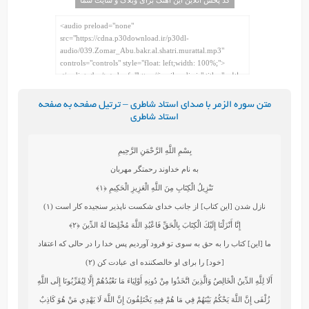
متن سوره الزمر با صدای استاد شاطری – ترتیل صفحه به صفحه
استاد شاطری
بِسْمِ اللَّهِ الرَّحْمَنِ الرَّحِيمِ
به نام خداوند رحمتگر مهربان
تَنْزِيلُ الْكِتَابِ مِنَ اللَّهِ الْعَزِيزِ الْحَكِيمِ
﴿۱﴾
نازل شدن [اين كتاب] از جانب خداى شكست‏ ناپذير سنجيده‏ كار است (۱)
إِنَّا أَنْزَلْنَا إِلَيْكَ الْكِتَابَ بِالْحَقِّ فَاعْبُدِ اللَّهَ مُخْلِصًا لَهُ الدِّينَ
﴿۲﴾
ما [اين] كتاب را به حق به سوى تو فرود آورديم پس خدا را در حالى كه اعتقاد
[خود] را براى او خالص‏كننده‏ اى عبادت كن (۲)
أَلَا لِلَّهِ الدِّينُ الْخَالِصُ وَالَّذِينَ اتَّخَذُوا مِنْ دُونِهِ أَوْلِيَاءَ مَا نَعْبُدُهُمْ إِلَّا لِيُقَرِّبُونَا إِلَى اللَّهِ
زُلْفَى إِنَّ اللَّهَ يَحْكُمُ بَيْنَهُمْ فِي مَا هُمْ فِيهِ يَخْتَلِفُونَ إِنَّ اللَّهَ لَا يَهْدِي مَنْ هُوَ كَاذِبٌ