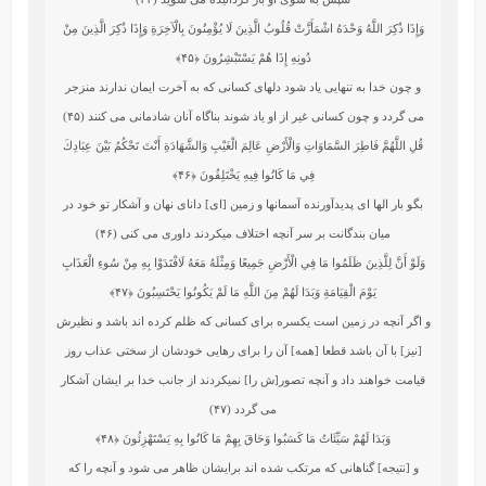
وَإِذَا ذُكِرَ اللَّهُ وَحْدَهُ اشْمَأَزَّتْ قُلُوبُ الَّذِينَ لَا يُؤْمِنُونَ بِالْآخِرَةِ وَإِذَا ذُكِرَ الَّذِينَ مِنْ
دُونِهِ إِذَا هُمْ يَسْتَبْشِرُونَ
﴿۴۵﴾
و چون خدا به تنهايى ياد شود دلهاى كسانى كه به آخرت ايمان ندارند منزجر
مى‏ گردد و چون كسانى غير از او ياد شوند بناگاه آنان شادمانى مى كنند (۴۵)
قُلِ اللَّهُمَّ فَاطِرَ السَّمَاوَاتِ وَالْأَرْضِ عَالِمَ الْغَيْبِ وَالشَّهَادَةِ أَنْتَ تَحْكُمُ بَيْنَ عِبَادِكَ
فِي مَا كَانُوا فِيهِ يَخْتَلِفُونَ
﴿۴۶﴾
بگو بار الها اى پديدآورنده آسمانها و زمين [اى] داناى نهان و آشكار تو خود در
ميان بندگانت بر سر آنچه اختلاف میکردند داورى مى ‏كنى (۴۶)
وَلَوْ أَنَّ لِلَّذِينَ ظَلَمُوا مَا فِي الْأَرْضِ جَمِيعًا وَمِثْلَهُ مَعَهُ لَافْتَدَوْا بِهِ مِنْ سُوءِ الْعَذَابِ
يَوْمَ الْقِيَامَةِ وَبَدَا لَهُمْ مِنَ اللَّهِ مَا لَمْ يَكُونُوا يَحْتَسِبُونَ
﴿۴۷﴾
و اگر آنچه در زمين است‏ يكسره براى كسانى كه ظلم كرده‏ اند باشد و نظيرش
[نيز] با آن باشد قطعا [همه] آن را براى رهايى خودشان از سختى عذاب روز
قيامت‏ خواهند داد و آنچه تصور[ش را] نمیکردند از جانب خدا بر ايشان آشكار
مى‏ گردد (۴۷)
وَبَدَا لَهُمْ سَيِّئَاتُ مَا كَسَبُوا وَحَاقَ بِهِمْ مَا كَانُوا بِهِ يَسْتَهْزِئُونَ
﴿۴۸﴾
و [نتيجه] گناهانى كه مرتكب شده‏ اند برايشان ظاهر مى ‏شود و آنچه را كه