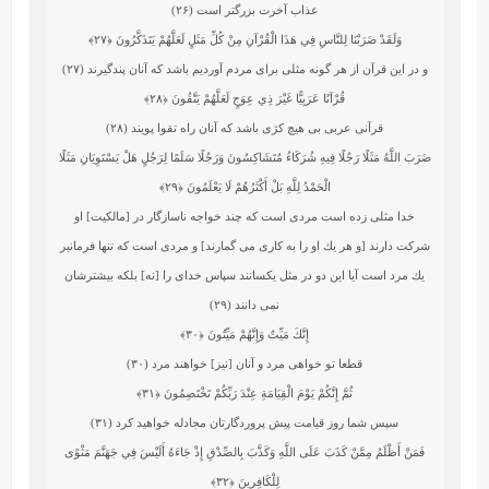
عذاب آخرت بزرگتر است (۲۶)
وَلَقَدْ ضَرَبْنَا لِلنَّاسِ فِي هَذَا الْقُرْآنِ مِنْ كُلِّ مَثَلٍ لَعَلَّهُمْ يَتَذَكَّرُونَ
﴿۲۷﴾
و در اين قرآن از هر گونه مثلى براى مردم آورديم باشد كه آنان پندگيرند (۲۷)
قُرْآنًا عَرَبِيًّا غَيْرَ ذِي عِوَجٍ لَعَلَّهُمْ يَتَّقُونَ
﴿۲۸﴾
قرآنى عربى بى‏ هيچ كژى باشد كه آنان راه تقوا پويند (۲۸)
ضَرَبَ اللَّهُ مَثَلًا رَجُلًا فِيهِ شُرَكَاءُ مُتَشَاكِسُونَ وَرَجُلًا سَلَمًا لِرَجُلٍ هَلْ يَسْتَوِيَانِ مَثَلًا
الْحَمْدُ لِلَّهِ بَلْ أَكْثَرُهُمْ لَا يَعْلَمُونَ
﴿۲۹﴾
خدا مثلى زده است مردى است كه چند خواجه ناسازگار در [مالكيت] او
شركت دارند [و هر يك او را به كارى مى‏ گمارند] و مردى است كه تنها فرمانبر
يك مرد است آيا اين دو در مثل يكسانند سپاس خداى را [نه] بلكه بيشترشان
نمى‏ دانند (۲۹)
إِنَّكَ مَيِّتٌ وَإِنَّهُمْ مَيِّتُونَ
﴿۳۰﴾
قطعا تو خواهى مرد و آنان [نيز] خواهند مرد (۳۰)
ثُمَّ إِنَّكُمْ يَوْمَ الْقِيَامَةِ عِنْدَ رَبِّكُمْ تَخْتَصِمُونَ
﴿۳۱﴾
سپس شما روز قيامت پيش پروردگارتان مجادله خواهيد كرد (۳۱)
فَمَنْ أَظْلَمُ مِمَّنْ كَذَبَ عَلَى اللَّهِ وَكَذَّبَ بِالصِّدْقِ إِذْ جَاءَهُ أَلَيْسَ فِي جَهَنَّمَ مَثْوًى
لِلْكَافِرِينَ
﴿۳۲﴾