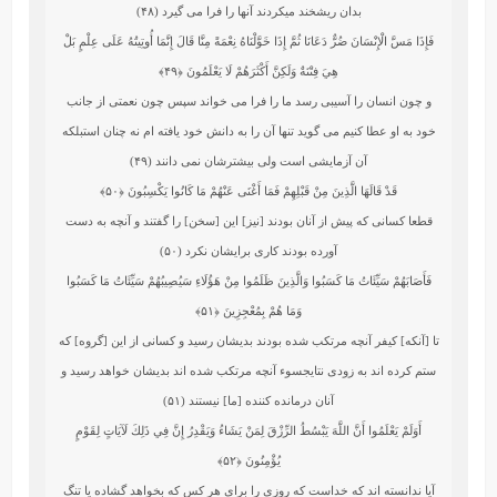
بدان ريشخند میکردند آنها را فرا مى‏ گيرد (۴۸)
فَإِذَا مَسَّ الْإِنْسَانَ ضُرٌّ دَعَانَا ثُمَّ إِذَا خَوَّلْنَاهُ نِعْمَةً مِنَّا قَالَ إِنَّمَا أُوتِيتُهُ عَلَى عِلْمٍ بَلْ
هِيَ فِتْنَةٌ وَلَكِنَّ أَكْثَرَهُمْ لَا يَعْلَمُونَ
﴿۴۹﴾
و چون انسان را آسيبى رسد ما را فرا مى‏ خواند سپس چون نعمتى از جانب
خود به او عطا كنيم مى‏ گويد تنها آن را به دانش خود يافته‏ ام نه چنان است‏بلكه
آن آزمايشى است ولى بيشترشان نمى‏ دانند (۴۹)
قَدْ قَالَهَا الَّذِينَ مِنْ قَبْلِهِمْ فَمَا أَغْنَى عَنْهُمْ مَا كَانُوا يَكْسِبُونَ
﴿۵۰﴾
قطعا كسانى كه پيش از آنان بودند [نيز] اين [سخن] را گفتند و آنچه به دست
آورده بودند كارى برايشان نكرد (۵۰)
فَأَصَابَهُمْ سَيِّئَاتُ مَا كَسَبُوا وَالَّذِينَ ظَلَمُوا مِنْ هَؤُلَاءِ سَيُصِيبُهُمْ سَيِّئَاتُ مَا كَسَبُوا
وَمَا هُمْ بِمُعْجِزِينَ
﴿۵۱﴾
تا [آنكه] كيفر آنچه مرتكب شده بودند بديشان رسيد و كسانى از اين [گروه] كه
ستم كرده‏ اند به زودى نتايج‏سوء آنچه مرتكب شده‏ اند بديشان خواهد رسيد و
آنان درمانده‏ كننده [ما] نيستند (۵۱)
أَوَلَمْ يَعْلَمُوا أَنَّ اللَّهَ يَبْسُطُ الرِّزْقَ لِمَنْ يَشَاءُ وَيَقْدِرُ إِنَّ فِي ذَلِكَ لَآيَاتٍ لِقَوْمٍ
يُؤْمِنُونَ
﴿۵۲﴾
آيا ندانسته‏ اند كه خداست كه روزى را براى هر كس كه بخواهد گشاده يا تنگ