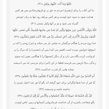
عَلَيْهَا وَمَا أَنْتَ عَلَيْهِمْ بِوَكِيلٍ
﴿۴۱﴾
ما اين كتاب را براى [رهبرى] مردم به حق بر تو فروفرستاديم پس هر كس
هدايت ‏شود به سود خود اوست و هر كس بيراهه رود تنها به زيان خودش
گمراه مى ‏شود و تو بر آنها وكيل نيستى (۴۱)
اللَّهُ يَتَوَفَّى الْأَنْفُسَ حِينَ مَوْتِهَا وَالَّتِي لَمْ تَمُتْ فِي مَنَامِهَا فَيُمْسِكُ الَّتِي قَضَى عَلَيْهَا
الْمَوْتَ وَيُرْسِلُ الْأُخْرَى إِلَى أَجَلٍ مُسَمًّى إِنَّ فِي ذَلِكَ لَآيَاتٍ لِقَوْمٍ يَتَفَكَّرُونَ
﴿۴۲﴾
خدا روح مردم را هنگام مرگشان به تمامى باز مى‏ ستاند و [نيز] روحى را كه در
[موقع] خوابش نمرده است [قبض مى ‏كند] پس آن [نفسى] را كه مرگ را بر
او واجب كرده نگاه مى دارد و آن ديگر [نفسها] را تا هنگامى معين [به سوى
زندگى دنيا] بازپس مى‏ فرستد قطعا در اين [امر] براى مردمى كه مى‏ انديشند
نشانه‏ هايى [از قدرت خدا]ست (۴۲)
أَمِ اتَّخَذُوا مِنْ دُونِ اللَّهِ شُفَعَاءَ قُلْ أَوَلَوْ كَانُوا لَا يَمْلِكُونَ شَيْئًا وَلَا يَعْقِلُونَ
﴿۴۳﴾
آيا غير از خدا شفاعتگرانى براى خود گرفته‏ اند بگو آيا هر چند اختيار چيزى را
نداشته باشند و نينديشند (۴۳)
قُلْ لِلَّهِ الشَّفَاعَةُ جَمِيعًا لَهُ مُلْكُ السَّمَاوَاتِ وَالْأَرْضِ ثُمَّ إِلَيْهِ تُرْجَعُونَ
﴿۴۴﴾
بگو شفاعت‏ يكسره از آن خداست فرمانروايى آسمانها و زمين خاص اوست‏
سپس به سوى او باز گردانيده مى ‏شويد (۴۴)