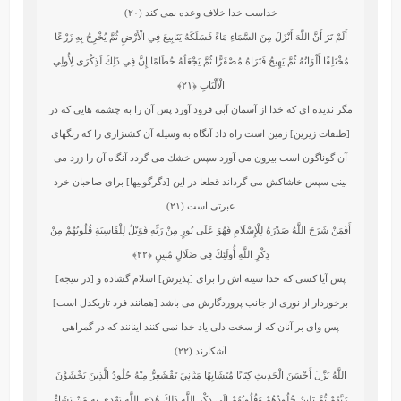
خداست‏ خدا خلاف وعده نمى ‏كند (۲۰)
أَلَمْ تَرَ أَنَّ اللَّهَ أَنْزَلَ مِنَ السَّمَاءِ مَاءً فَسَلَكَهُ يَنَابِيعَ فِي الْأَرْضِ ثُمَّ يُخْرِجُ بِهِ زَرْعًا
مُخْتَلِفًا أَلْوَانُهُ ثُمَّ يَهِيجُ فَتَرَاهُ مُصْفَرًّا ثُمَّ يَجْعَلُهُ حُطَامًا إِنَّ فِي ذَلِكَ لَذِكْرَى لِأُولِي
الْأَلْبَابِ
﴿۲۱﴾
مگر نديده‏ اى كه خدا از آسمان آبى فرود آورد پس آن را به چشمه ‏هايى كه در
[طبقات زيرين] زمين است راه داد آنگاه به وسيله آن كشتزارى را كه رنگهاى
آن گوناگون است بيرون مى ‏آورد سپس خشك مى‏ گردد آنگاه آن را زرد مى
‏بينى سپس خاشاكش مى‏ گرداند قطعا در اين [دگرگونيها] براى صاحبان خرد
عبرتى است (۲۱)
أَفَمَنْ شَرَحَ اللَّهُ صَدْرَهُ لِلْإِسْلَامِ فَهُوَ عَلَى نُورٍ مِنْ رَبِّهِ فَوَيْلٌ لِلْقَاسِيَةِ قُلُوبُهُمْ مِنْ
ذِكْرِ اللَّهِ أُولَئِكَ فِي ضَلَالٍ مُبِينٍ
﴿۲۲﴾
پس آيا كسى كه خدا سينه‏ اش را براى [پذيرش] اسلام گشاده و [در نتيجه]
برخوردار از نورى از جانب پروردگارش مى‏ باشد [همانند فرد تاريكدل است]
پس واى بر آنان كه از سخت‏ دلى ياد خدا نمى كنند اينانند كه در گمراهى
آشكارند (۲۲)
اللَّهُ نَزَّلَ أَحْسَنَ الْحَدِيثِ كِتَابًا مُتَشَابِهًا مَثَانِيَ تَقْشَعِرُّ مِنْهُ جُلُودُ الَّذِينَ يَخْشَوْنَ
رَبَّهُمْ ثُمَّ تَلِينُ جُلُودُهُمْ وَقُلُوبُهُمْ إِلَى ذِكْرِ اللَّهِ ذَلِكَ هُدَى اللَّهِ يَهْدِي بِهِ مَنْ يَشَاءُ