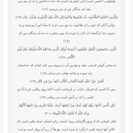
طبق‏هايى [آتشين است] اين [كيفرى] است كه خدا بندگانش را به آن بيم مى‏
دهد اى بندگان من از من بترسيد (۱۶)
وَالَّذِينَ اجْتَنَبُوا الطَّاغُوتَ أَنْ يَعْبُدُوهَا وَأَنَابُوا إِلَى اللَّهِ لَهُمُ الْبُشْرَى فَبَشِّرْ عِبَادِ
﴿۱۷﴾
و[لى] آنان كه خود را از طاغوت به دور مى دارند تا مبادا او را بپرستند و به
سوى خدا بازگشته‏ اند آنان را مژده باد پس بشارت ده به آن بندگان من كه
(۱۷)
الَّذِينَ يَسْتَمِعُونَ الْقَوْلَ فَيَتَّبِعُونَ أَحْسَنَهُ أُولَئِكَ الَّذِينَ هَدَاهُمُ اللَّهُ وَأُولَئِكَ هُمْ أُولُو
الْأَلْبَابِ
﴿۱۸﴾
به سخن گوش فرامى‏ دهند و بهترين آن را پيروى مى كنند اينانند كه خدايشان
راه نموده و اينانند همان خردمندان (۱۸)
أَفَمَنْ حَقَّ عَلَيْهِ كَلِمَةُ الْعَذَابِ أَفَأَنْتَ تُنْقِذُ مَنْ فِي النَّارِ
﴿۱۹﴾
پس آيا كسى كه فرمان عذاب بر او واجب آمده [كجا روى رهايى دارد] آيا تو
كسى را كه در آتش است مى ‏رهانى (۱۹)
لَكِنِ الَّذِينَ اتَّقَوْا رَبَّهُمْ لَهُمْ غُرَفٌ مِنْ فَوْقِهَا غُرَفٌ مَبْنِيَّةٌ تَجْرِي مِنْ تَحْتِهَا الْأَنْهَارُ
وَعْدَ اللَّهِ لَا يُخْلِفُ اللَّهُ الْمِيعَادَ
﴿۲۰﴾
ليكن كسانى كه از پروردگارشان پروا داشتند براى ايشان غرفه ‏هايى است كه
بالاى آنها غرفه ‏هايى [ديگر] بنا شده است نهرها از زير آن روان است وعده