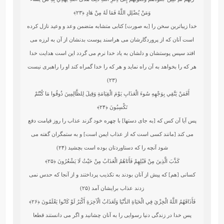
وَمَنْ يُضْلِلِ اللَّهُ فَمَا لَهُ مِنْ هَادٍ
﴿۲۳﴾
خدا زيباترين سخن را [به صورت] كتابى متشابه متضمن وعد و وعيد نازل كرده
است آنان كه از پروردگارشان مى‏ هراسند پوست بدنشان از آن به لرزه مى‏
افتد سپس پوستشان و دلشان به ياد خدا نرم مى‏ گردد اين است هدايت‏ خدا
هر كه را بخواهد به آن راه نمايد و هر كه را خدا گمراه كند او را راهبرى نيست
(۲۳)
أَفَمَنْ يَتَّقِي بِوَجْهِهِ سُوءَ الْعَذَابِ يَوْمَ الْقِيَامَةِ وَقِيلَ لِلظَّالِمِينَ ذُوقُوا مَا كُنْتُمْ
تَكْسِبُونَ
﴿۲۴﴾
پس آيا آن كس كه [به جاى دستها] با چهره خود گزند عذاب را روز قيامت دفع
مى ‏كند [مانند كسى است كه از عذاب ايمن است] و به ستمگران گفته مى
‏شود آنچه را كه دستاوردتان بوده است بچشيد (۲۴)
كَذَّبَ الَّذِينَ مِنْ قَبْلِهِمْ فَأَتَاهُمُ الْعَذَابُ مِنْ حَيْثُ لَا يَشْعُرُونَ
﴿۲۵﴾
كسانى [هم] كه پيش از آنان بودند به تكذيب پرداختند و از آنجا كه حدس نمى‏
زدند عذاب برايشان آمد (۲۵)
فَأَذَاقَهُمُ اللَّهُ الْخِزْيَ فِي الْحَيَاةِ الدُّنْيَا وَلَعَذَابُ الْآخِرَةِ أَكْبَرُ لَوْ كَانُوا يَعْلَمُونَ
﴿۲۶﴾
پس خدا در زندگى دنيا رسوايى را به آنان چشانيد و اگر مى‏ دانستند قطعا