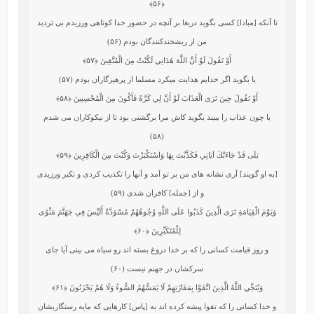
﴿۵۶﴾
تا آنكه [مبادا] كسى بگويد دريغا بر آنچه در حضور خدا كوتاهى ورزيدم بى‏ ترديد
من از ريشخندكنندگان بودم (۵۶)
أَوْ تَقُولَ لَوْ أَنَّ اللَّهَ هَدَانِي لَكُنْتُ مِنَ الْمُتَّقِينَ
﴿۵۷﴾
يا بگويد اگر خدايم هدايت میکرد مسلما از پرهيزگاران بودم (۵۷)
أَوْ تَقُولَ حِينَ تَرَى الْعَذَابَ لَوْ أَنَّ لِي كَرَّةً فَأَكُونَ مِنَ الْمُحْسِنِينَ
﴿۵۸﴾
يا چون عذاب را ببيند بگويد كاش مرا برگشتى بود تا از نيكوكاران مى ‏شدم
(۵۸)
بَلَى قَدْ جَاءَتْكَ آيَاتِي فَكَذَّبْتَ بِهَا وَاسْتَكْبَرْتَ وَكُنْتَ مِنَ الْكَافِرِينَ
﴿۵۹﴾
[به او گويند] آرى نشانه‏ هاى من بر تو آمد و آنها را تكذيب كردى و تكبر ورزيدى
و از [جمله] كافران شدى (۵۹)
وَيَوْمَ الْقِيَامَةِ تَرَى الَّذِينَ كَذَبُوا عَلَى اللَّهِ وُجُوهُهُمْ مُسْوَدَّةٌ أَلَيْسَ فِي جَهَنَّمَ مَثْوًى
لِلْمُتَكَبِّرِينَ
﴿۶۰﴾
و روز قيامت كسانى را كه بر خدا دروغ بسته‏ اند رو سياه مى ‏بينى آيا جاى
سركشان در جهنم نيست (۶۰)
وَيُنَجِّي اللَّهُ الَّذِينَ اتَّقَوْا بِمَفَازَتِهِمْ لَا يَمَسُّهُمُ السُّوءُ وَلَا هُمْ يَحْزَنُونَ
﴿۶۱﴾
و خدا كسانى را كه تقوا پيشه كرده‏ اند به [پاس] كارهايى كه مايه رستگاري‏شان