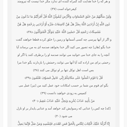
و هر كه را خدا هدايت كند گمراه‏ كننده‏ اى ندارد مگر خدا نيست كه نيرومند
كيفرخواه است (۳۷)
وَلَئِنْ سَأَلْتَهُمْ مَنْ خَلَقَ السَّمَاوَاتِ وَالْأَرْضَ لَيَقُولُنَّ اللَّهُ قُلْ أَفَرَأَيْتُمْ مَا تَدْعُونَ مِنْ
دُونِ اللَّهِ إِنْ أَرَادَنِيَ اللَّهُ بِضُرٍّ هَلْ هُنَّ كَاشِفَاتُ ضُرِّهِ أَوْ أَرَادَنِي بِرَحْمَةٍ هَلْ هُنَّ
مُمْسِكَاتُ رَحْمَتِهِ قُلْ حَسْبِيَ اللَّهُ عَلَيْهِ يَتَوَكَّلُ الْمُتَوَكِّلُونَ
﴿۳۸﴾
و اگر از آنها بپرسى چه كسى آسمانها و زمين را خلق كرده قطعا خواهند گفت‏
خدا بگو [هان] چه تصور مى ‏كنيد اگر خدا بخواهد صدمه‏ اى به من برساند آيا
آنچه را به جاى خدا مى‏ خوانيد مى‏ توانند صدمه او را برطرف كنند يا اگر او
رحمتى براى من اراده كند آيا آنها مى‏ توانند رحمتش را بازدارند بگو خدا مرا
بس است اهل توكل تنها بر او توكل مى كنند (۳۸)
قُلْ يَا قَوْمِ اعْمَلُوا عَلَى مَكَانَتِكُمْ إِنِّي عَامِلٌ فَسَوْفَ تَعْلَمُونَ
﴿۳۹﴾
بگو اى قوم من شما بر حسب امكانات خود عمل كنيد من [نيز] عمل مى
‏كنم‏پس به زودى خواهيد دانست (۳۹)
مَنْ يَأْتِيهِ عَذَابٌ يُخْزِيهِ وَيَحِلُّ عَلَيْهِ عَذَابٌ مُقِيمٌ
﴿۴۰﴾
[كه] چه كس را عذابى كه رسوايش كند خواهد آمد و عذابى پايدار بر او نازل
مى ‏شود (۴۰)
إِنَّا أَنْزَلْنَا عَلَيْكَ الْكِتَابَ لِلنَّاسِ بِالْحَقِّ فَمَنِ اهْتَدَى فَلِنَفْسِهِ وَمَنْ ضَلَّ فَإِنَّمَا يَضِلُّ