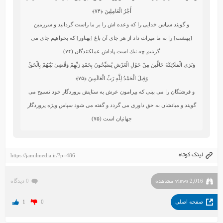
أَجْرُ الْعَامِلِينَ
﴿۷۴﴾
و گويند سپاس خدايى را كه وعده‏ اش را بر ما راست گردانيد و سرزمين
[بهشت] را به ما ميراث داد از هر جاى آن باغ [پهناور] كه بخواهيم جاى مى‏
گزينيم چه نيك است پاداش عمل‏كنندگان (۷۴)
وَتَرَى الْمَلَائِكَةَ حَافِّينَ مِنْ حَوْلِ الْعَرْشِ يُسَبِّحُونَ بِحَمْدِ رَبِّهِمْ وَقُضِيَ بَيْنَهُمْ بِالْحَقِّ
وَقِيلَ الْحَمْدُ لِلَّهِ رَبِّ الْعَالَمِينَ
﴿۷۵﴾
و فرشتگان را مى ‏بينى كه پيرامون عرش به ستايش پروردگار خود تسبيح مى‏
گويند و ميانشان به حق داورى مى‏ گردد و گفته مى ‏شود سپاس ويژه پروردگار
جهانيان است (۷۵)
لینک کوتاه
https://jamilmedia.ir/?p=486
2,016 views مشاهده
0 دیدگاه
صفحه اصلی
0
1