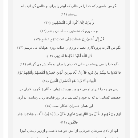
بگو من مامورم كه خدا را در حالى كه آيينم را براى او خالص گردانيده‏ ام
بپرستم (۱۱)
وَأُمِرْتُ لِأَنْ أَكُونَ أَوَّلَ الْمُسْلِمِينَ
﴿۱۲﴾
و مامورم كه نخستين مسلمانان باشم (۱۲)
قُلْ إِنِّي أَخَافُ إِنْ عَصَيْتُ رَبِّي عَذَابَ يَوْمٍ عَظِيمٍ
﴿۱۳﴾
بگو من اگر به پروردگارم عصيان ورزم از عذاب روزى هولناك مى‏ ترسم (۱۳)
قُلِ اللَّهَ أَعْبُدُ مُخْلِصًا لَهُ دِينِي
﴿۱۴﴾
بگو خدا را مى ‏پرستم در حالى كه دينم را براى او بى‏آلايش مى‏ گردانم (۱۴)
فَاعْبُدُوا مَا شِئْتُمْ مِنْ دُونِهِ قُلْ إِنَّ الْخَاسِرِينَ الَّذِينَ خَسِرُوا أَنْفُسَهُمْ وَأَهْلِيهِمْ يَوْمَ
الْقِيَامَةِ أَلَا ذَلِكَ هُوَ الْخُسْرَانُ الْمُبِينُ
﴿۱۵﴾
پس هر چه را غير از او مى‏ خواهيد بپرستيد [ولى به آنان] بگو زيانكاران در
حقيقت كسانى‏ اند كه به خود و كسانشان در روز قيامت زيان رسانده‏ اند آرى
اين همان خسران آشكار است (۱۵)
لَهُمْ مِنْ فَوْقِهِمْ ظُلَلٌ مِنَ النَّارِ وَمِنْ تَحْتِهِمْ ظُلَلٌ ذَلِكَ يُخَوِّفُ اللَّهُ بِهِ عِبَادَهُ يَا عِبَادِ
فَاتَّقُونِ
﴿۱۶﴾
آنها از بالاى سرشان چترهايى از آتش خواهند داشت و از زير پايشان [نيز]