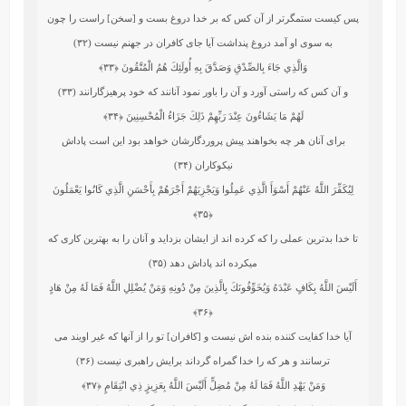
پس كيست ‏ستمگرتر از آن كس كه بر خدا دروغ بست و [سخن] راست را چون
به سوى او آمد دروغ پنداشت آيا جاى كافران در جهنم نيست (۳۲)
وَالَّذِي جَاءَ بِالصِّدْقِ وَصَدَّقَ بِهِ أُولَئِكَ هُمُ الْمُتَّقُونَ
﴿۳۳﴾
و آن كس كه راستى آورد و آن را باور نمود آنانند كه خود پرهيزگارانند (۳۳)
لَهُمْ مَا يَشَاءُونَ عِنْدَ رَبِّهِمْ ذَلِكَ جَزَاءُ الْمُحْسِنِينَ
﴿۳۴﴾
براى آنان هر چه بخواهند پيش پروردگارشان خواهد بود اين است پاداش
نيكوكاران (۳۴)
لِيُكَفِّرَ اللَّهُ عَنْهُمْ أَسْوَأَ الَّذِي عَمِلُوا وَيَجْزِيَهُمْ أَجْرَهُمْ بِأَحْسَنِ الَّذِي كَانُوا يَعْمَلُونَ
﴿۳۵﴾
تا خدا بدترين عملى را كه كرده‏ اند از ايشان بزدايد و آنان را به بهترين كارى كه
میکرده‏ اند پاداش دهد (۳۵)
أَلَيْسَ اللَّهُ بِكَافٍ عَبْدَهُ وَيُخَوِّفُونَكَ بِالَّذِينَ مِنْ دُونِهِ وَمَنْ يُضْلِلِ اللَّهُ فَمَا لَهُ مِنْ هَادٍ
﴿۳۶﴾
آيا خدا كفايت‏ كننده بنده‏ اش نيست و [كافران] تو را از آنها كه غير اويند مى‏
ترسانند و هر كه را خدا گمراه گرداند برايش راهبرى نيست (۳۶)
وَمَنْ يَهْدِ اللَّهُ فَمَا لَهُ مِنْ مُضِلٍّ أَلَيْسَ اللَّهُ بِعَزِيزٍ ذِي انْتِقَامٍ
﴿۳۷﴾