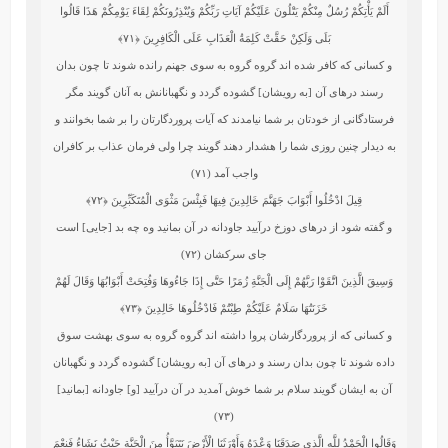
أَلَمْ يَأْتِكُمْ رُسُلٌ مِنْكُمْ يَتْلُونَ عَلَيْكُمْ آيَاتِ رَبِّكُمْ وَيُنْذِرُونَكُمْ لِقَاءَ يَوْمِكُمْ هَذَا قَالُوا
بَلَى وَلَكِنْ حَقَّتْ كَلِمَةُ الْعَذَابِ عَلَى الْكَافِرِينَ
﴿۷۱﴾
و كسانى كه كافر شده‏ اند گروه گروه به سوى جهنم رانده شوند تا چون بدان
رسند درهاى آن [به رويشان] گشوده گردد و نگهبانانش به آنان گويند مگر
فرستادگانى از خودتان بر شما نيامدند كه آيات پروردگارتان را بر شما بخوانند و
به ديدار چنين روزى شما را هشدار دهند گويند چرا ولى فرمان عذاب بر كافران
واجب آمد (۷۱)
قِيلَ ادْخُلُوا أَبْوَابَ جَهَنَّمَ خَالِدِينَ فِيهَا فَبِئْسَ مَثْوَى الْمُتَكَبِّرِينَ
﴿۷۲﴾
و گفته شود از درهاى دوزخ درآييد جاودانه در آن بمانيد وه چه بد [جايى] است
جاى سركشان (۷۲)
وَسِيقَ الَّذِينَ اتَّقَوْا رَبَّهُمْ إِلَى الْجَنَّةِ زُمَرًا حَتَّى إِذَا جَاءُوهَا وَفُتِحَتْ أَبْوَابُهَا وَقَالَ لَهُمْ
خَزَنَتُهَا سَلَامٌ عَلَيْكُمْ طِبْتُمْ فَادْخُلُوهَا خَالِدِينَ
﴿۷۳﴾
و كسانى كه از پروردگارشان پروا داشته‏ اند گروه گروه به سوى بهشت‏ سوق
داده شوند تا چون بدان رسند و درهاى آن [به رويشان] گشوده گردد و نگهبانان
آن به ايشان گويند سلام بر شما خوش آمديد در آن درآييد [و] جاودانه [بمانيد]
(۷۳)
وَقَالُوا الْحَمْدُ لِلَّهِ الَّذِي صَدَقَنَا وَعْدَهُ وَأَوْرَثَنَا الْأَرْضَ نَتَبَوَّأُ مِنَ الْجَنَّةِ حَيْثُ نَشَاءُ فَنِعْمَ