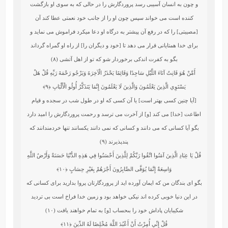
و چون به انسان آسيبى رسد پروردگارش را در حالى كه به سوى او بازگشت‏
كننده است مى‏ خواند سپس چون او را از جانب خود نعمتى عطا كند آن
[مصيبتى] را كه در رفع آن پيشتر به درگاه او دعا میکرد فراموش مى ‏نمايد و
براى خدا همتايانى قرار مى‏ دهد تا [خود و ديگران را] از راه او گمراه گرداند
بگو به كفرت اندكى برخوردار شو كه تو از اهل آتشى (۸)
أَمَّنْ هُوَ قَانِتٌ آنَاءَ اللَّيْلِ سَاجِدًا وَقَائِمًا يَحْذَرُ الْآخِرَةَ وَيَرْجُو رَحْمَةَ رَبِّهِ قُلْ هَلْ
يَسْتَوِي الَّذِينَ يَعْلَمُونَ وَالَّذِينَ لَا يَعْلَمُونَ إِنَّمَا يَتَذَكَّرُ أُولُو الْأَلْبَابِ
﴿۹﴾
[آيا چنين كسى بهتر است] يا آن كسى كه او در طول شب در سجده و قيام
اطاعت [خدا] مى ‏كند [و] از آخرت مى‏ ترسد و رحمت پروردگارش را اميد دارد
بگو آيا كسانى كه مى‏ دانند و كسانى كه نمى‏ دانند يكسانند تنها خردمندانند كه
پندپذيرند (۹)
قُلْ يَا عِبَادِ الَّذِينَ آمَنُوا اتَّقُوا رَبَّكُمْ لِلَّذِينَ أَحْسَنُوا فِي هَذِهِ الدُّنْيَا حَسَنَةٌ وَأَرْضُ اللَّهِ
وَاسِعَةٌ إِنَّمَا يُوَفَّى الصَّابِرُونَ أَجْرَهُمْ بِغَيْرِ حِسَابٍ
﴿۱۰﴾
بگو اى بندگان من كه ايمان آورده‏ ايد از پروردگارتان پروا بداريد براى كسانى كه
در اين دنيا خوبى كرده‏ اند نيكى خواهد بود و زمين خدا فراخ است بى‏ ترديد
شكيبايان پاداش خود را بى‏حساب [و] به تمام خواهند يافت (۱۰)
قُلْ إِنِّي أُمِرْتُ أَنْ أَعْبُدَ اللَّهَ مُخْلِصًا لَهُ الدِّينَ
﴿۱۱﴾