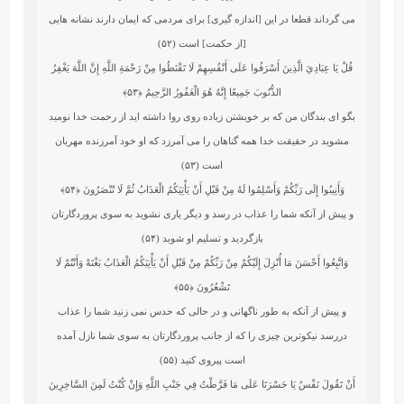
مى‏ گرداند قطعا در اين [اندازه‏ گيرى] براى مردمى كه ايمان دارند نشانه‏ هايى
[از حكمت] است (۵۲)
قُلْ يَا عِبَادِيَ الَّذِينَ أَسْرَفُوا عَلَى أَنْفُسِهِمْ لَا تَقْنَطُوا مِنْ رَحْمَةِ اللَّهِ إِنَّ اللَّهَ يَغْفِرُ
الذُّنُوبَ جَمِيعًا إِنَّهُ هُوَ الْغَفُورُ الرَّحِيمُ
﴿۵۳﴾
بگو اى بندگان من كه بر خويشتن زياده‏ روى روا داشته‏ ايد از رحمت‏ خدا نوميد
مشويد در حقيقت ‏خدا همه گناهان را مى ‏آمرزد كه او خود آمرزنده مهربان
است (۵۳)
وَأَنِيبُوا إِلَى رَبِّكُمْ وَأَسْلِمُوا لَهُ مِنْ قَبْلِ أَنْ يَأْتِيَكُمُ الْعَذَابُ ثُمَّ لَا تُنْصَرُونَ
﴿۵۴﴾
و پيش از آنكه شما را عذاب در رسد و ديگر يارى نشويد به سوى پروردگارتان
بازگرديد و تسليم او شويد (۵۴)
وَاتَّبِعُوا أَحْسَنَ مَا أُنْزِلَ إِلَيْكُمْ مِنْ رَبِّكُمْ مِنْ قَبْلِ أَنْ يَأْتِيَكُمُ الْعَذَابُ بَغْتَةً وَأَنْتُمْ لَا
تَشْعُرُونَ
﴿۵۵﴾
و پيش از آنكه به طور ناگهانى و در حالى كه حدس نمى‏ زنيد شما را عذاب
دررسد نيكوترين چيزى را كه از جانب پروردگارتان به سوى شما نازل آمده
است پيروى كنيد (۵۵)
أَنْ تَقُولَ نَفْسٌ يَا حَسْرَتَا عَلَى مَا فَرَّطْتُ فِي جَنْبِ اللَّهِ وَإِنْ كُنْتُ لَمِنَ السَّاخِرِينَ