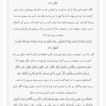
كَفَّارٌ
﴿۳﴾
آگاه باشيد آيين پاك از آن خداست و كسانى كه به جاى او دوستانى براى خود
گرفته‏ اند [به اين بهانه كه] ما آنها را جز براى اينكه ما را هر چه بيشتر به خدا
نزديك گردانند نمى ‏پرستيم البته خدا ميان آنان در باره آنچه كه بر سر آن اختلاف
دارند داورى خواهد كرد در قيقت‏ خدا آن كسى را كه دروغ‏پرداز ناسپاس است
هدايت نمى ‏كند (۳)
لَوْ أَرَادَ اللَّهُ أَنْ يَتَّخِذَ وَلَدًا لَاصْطَفَى مِمَّا يَخْلُقُ مَا يَشَاءُ سُبْحَانَهُ هُوَ اللَّهُ الْوَاحِدُ
الْقَهَّارُ
﴿۴﴾
اگر خدا مى‏ خواست براى خود فرزندى بگيرد قطعا از [ميان] آنچه خلق مى ‏كند
آنچه را مى‏ خواست برمى‏ گزيد منزه است او اوست‏ خداى يگانه قهار (۴)
خَلَقَ السَّمَاوَاتِ وَالْأَرْضَ بِالْحَقِّ يُكَوِّرُ اللَّيْلَ عَلَى النَّهَارِ وَيُكَوِّرُ النَّهَارَ عَلَى اللَّيْلِ
وَسَخَّرَ الشَّمْسَ وَالْقَمَرَ كُلٌّ يَجْرِي لِأَجَلٍ مُسَمًّى أَلَا هُوَ الْعَزِيزُ الْغَفَّارُ
﴿۵﴾
آسمانها و زمين را به حق آفريد شب را به روز درمى ‏پيچد و روز را به شب
درمى ‏پيچد و آفتاب و ماه را تسخير كرد هر كدام تا مدتى معين روانند آگاه باش
كه او همان شكست‏ ناپذير آمرزنده است (۵)
خَلَقَكُمْ مِنْ نَفْسٍ وَاحِدَةٍ ثُمَّ جَعَلَ مِنْهَا زَوْجَهَا وَأَنْزَلَ لَكُمْ مِنَ الْأَنْعَامِ ثَمَانِيَةَ أَزْوَاجٍ
يَخْلُقُكُمْ فِي بُطُونِ أُمَّهَاتِكُمْ خَلْقًا مِنْ بَعْدِ خَلْقٍ فِي ظُلُمَاتٍ ثَلَاثٍ ذَلِكُمُ اللَّهُ رَبُّكُمْ