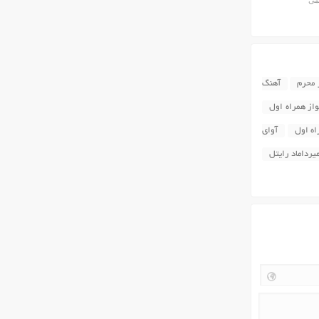
یمی
 محرم
آهنگ
از همراه اول
اه اول
آوای
یرداماد رایتل