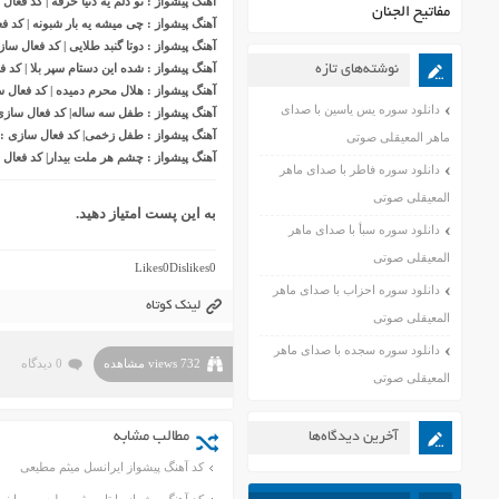
آهنگ پیشواز : تو دلم یه دنیا حرفه | کد فعال سازی 
مفاتیح الجنان
آهنگ پیشواز : چی میشه یه بار شبونه | کد فعال س
آهنگ پیشواز : دوتا گنبد طلایی | کد فعال سازی : ۴٨
آهنگ پ
ی
شواز
: شده این دستام سپر بلا | کد فعال 
نوشته‌های تازه
آهنگ پیشواز : هلال محرم دمیده | کد فعال سازی :
دانلود سوره یس یاسین با صدای
آهنگ پیشواز : طفل سه ساله| کد فعال سازی : ۸۱۹
آهنگ پیشواز : طفل زخمی| کد فعال سازی : ۲۲۱۳۲۷
ماهر المعیقلی صوتی
آهنگ پیشواز : چشم هر ملت بیدار| کد فعال سازی :
دانلود سوره فاطر با صدای ماهر
المعیقلی صوتی
به این پست امتیاز دهید.
دانلود سوره سبأ با صدای ماهر
المعیقلی صوتی
Likes
0
Dislikes
0
دانلود سوره احزاب با صدای ماهر
لینک کوتاه
المعیقلی صوتی
دانلود سوره سجده با صدای ماهر
732 views مشاهده
0 دیدگاه
المعیقلی صوتی
مطالب مشابه
آخرین دیدگاه‌ها
کد آهنگ پیشواز ایرانسل میثم مطیعی