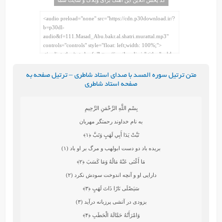
متن ترتیل سوره المسد با صدای استاد شاطری – ترتیل صفحه به
صفحه استاد شاطری
بِسْمِ اللَّهِ الرَّحْمَنِ الرَّحِيمِ
به نام خداوند رحمتگر مهربان
تَبَّتْ يَدَا أَبِي لَهَبٍ وَتَبَّ
﴿۱﴾
بريده باد دو دست ابولهب و مرگ بر او باد (۱)
مَا أَغْنَى عَنْهُ مَالُهُ وَمَا كَسَبَ
﴿۲﴾
دارايى او و آنچه اندوخت‏ سودش نكرد (۲)
سَيَصْلَى نَارًا ذَاتَ لَهَبٍ
﴿۳﴾
بزودى در آتشى پرزبانه درآيد (۳)
وَامْرَأَتُهُ حَمَّالَةَ الْحَطَبِ
﴿۴﴾