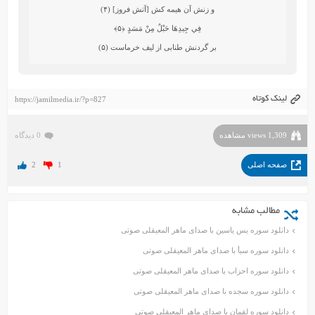
و زنش آن هيمه‏ كش [آتش فروز] (۴)
فِي جِيدِهَا حَبْلٌ مِنْ مَسَدٍ
﴿۵﴾
بر گردنش طنابى از ليف خرماست (۵)
لینک کوتاه
https://jamilmedia.ir/?p=827
1,309 views مشاهده
0 دیدگاه
صفحه اصلی
1
2
مطالب مشابه
دانلود سوره یس یاسین با صدای ماهر المعیقلی صوتی
دانلود سوره سبأ با صدای ماهر المعیقلی صوتی
دانلود سوره احزاب با صدای ماهر المعیقلی صوتی
دانلود سوره سجده با صدای ماهر المعیقلی صوتی
دانلود سوره لقمان با صدای ماهر المعیقلی صوتی