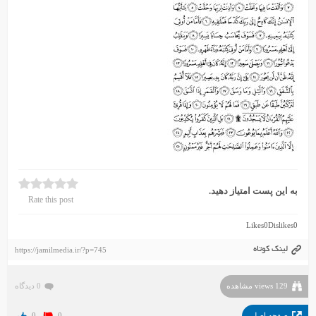
به این پست امتیاز دهید.
Rate this post
Likes
0
Dislikes
0
لینک کوتاه
https://jamilmedia.ir/?p=745
129 views مشاهده
0 دیدگاه
صفحه اصلی
0
0