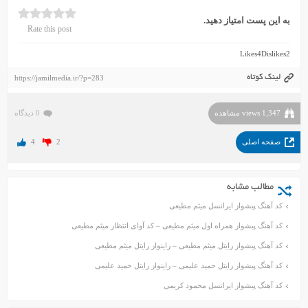
به این پست امتیاز دهید.
Rate this post
Likes
4
Dislikes
2
لینک کوتاه
https://jamilmedia.ir/?p=283
1,347 views مشاهده
0 دیدگاه
صفحه اصلی
2
4
مطالب مشابه
کد آهنگ پیشواز ایرانسل میثم مطیعی
کد آهنگ پیشواز همراه اول میثم مطیعی – کد آوای انتظار میثم مطیعی
کد آهنگ پیشواز رایتل میثم مطیعی – راینواز رایتل میثم مطیعی
کد آهنگ پیشواز رایتل حمید علیمی – راینواز رایتل حمید علیمی
کد آهنگ پیشواز ایرانسل محمود کریمی