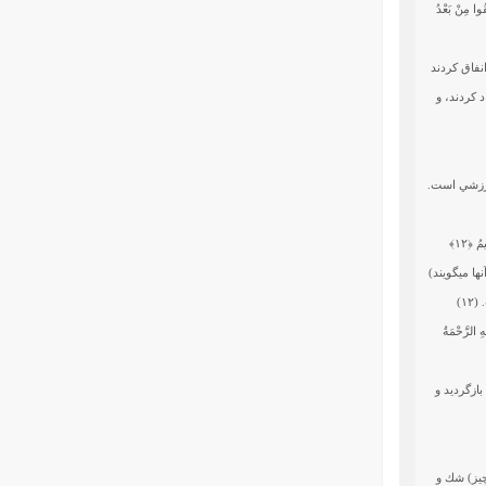
قُوا مِنْ بَعْدُ
نفاق كردند
د كردند، و
رارزشي است.
ِيمُ
﴿۱۲﴾
 مي‏گويند)
۱)
ِ الرَّحْمَةُ
بازگرديد و
 چيز) شك و