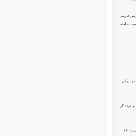
زمين فرومي
سبت به آنچه
 اجر بزرگي
 و خرد) اگر
ت. (۹)