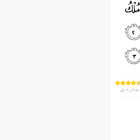
۴٫۵
از
۲
رای