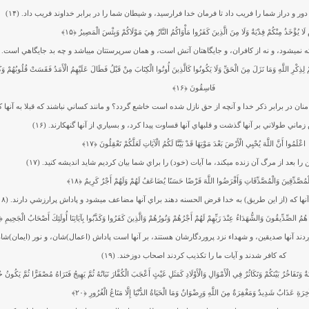
دور و دراز شما را فريب داد تا فرمان خدا فرارسيد، و شيطان شما را در برابر خداوند فريب داد. (۱۴)
َ لَا يُؤْخَذُ مِنْكُمْ فِدْيَةٌ وَلَا مِنَ الَّذِينَ كَفَرُوا مَأْوَاكُمُ النَّارُ هِيَ مَوْلَاكُمْ وَبِئْسَ الْمَصِيرُ
﴿۱۵﴾
ه نمي‏شود، و نه از كافران، و جايگاهتان آتش است، و همان سرپرستتان مي‏باشد و چه بد جايگاهي است. (۱۵
مْ لِذِكْرِ اللَّهِ وَمَا نَزَلَ مِنَ الْحَقِّ وَلَا يَكُونُوا كَالَّذِينَ أُوتُوا الْكِتَابَ مِنْ قَبْلُ فَطَالَ عَلَيْهِمُ الْأَمَدُ فَقَسَتْ قُلُوبُهُمْ وَكَ
فَاسِقُونَ
﴿۱۶﴾
ان در برابر ذكر خدا و آنچه از حق نازل شده است خاشع گردد؟ و مانند كساني نباشند كه قبلا به آنها 
اني طولاني بر آنها گذشت و قلبهاي آنها قساوت پيدا كرد، و بسياري از آنها گنهكارند. (۱۶)
اعْلَمُوا أَنَّ اللَّهَ يُحْيِي الْأَرْضَ بَعْدَ مَوْتِهَا قَدْ بَيَّنَّا لَكُمُ الْآيَاتِ لَعَلَّكُمْ تَعْقِلُونَ
﴿۱۷﴾
 را بعد از مرگ آن زنده مي‏كند، ما آيات (خود) را براي شما بيان كرديم شايد انديشه كنيد. (۱۷)
لْمُصَّدِّقِينَ وَالْمُصَّدِّقَاتِ وَأَقْرَضُوا اللَّهَ قَرْضًا حَسَنًا يُضَاعَفُ لَهُمْ وَلَهُمْ أَجْرٌ كَرِيمٌ
﴿۱۸﴾
آنها كه (از اين طريق) به خدا قرض الحسنه دهند براي آنها مضاعف مي‏شود و پاداش پرارزشي دارند. (۱۸)
كَ هُمُ الصِّدِّيقُونَ وَالشُّهَدَاءُ عِنْدَ رَبِّهِمْ لَهُمْ أَجْرُهُمْ وَنُورُهُمْ وَالَّذِينَ كَفَرُوا وَكَذَّبُوا بِآيَاتِنَا أُولَئِكَ أَصْحَابُ الْجَحِيمِ
۱۹﴾
دند آنها صديقين، و شهداء نزد پروردگارشان هستند، بر آنها است پاداش (اعمال)شان، و نور (ايمان)شا
كه كافر شدند و آيات ما را تكذيب كردند اصحاب دوزخند. (۱۹)
ِينَةٌ وَتَفَاخُرٌ بَيْنَكُمْ وَتَكَاثُرٌ فِي الْأَمْوَالِ وَالْأَوْلَادِ كَمَثَلِ غَيْثٍ أَعْجَبَ الْكُفَّارَ نَبَاتُهُ ثُمَّ يَهِيجُ فَتَرَاهُ مُصْفَرًّا ثُمَّ يَكُو
خِرَةِ عَذَابٌ شَدِيدٌ وَمَغْفِرَةٌ مِنَ اللَّهِ وَرِضْوَانٌ وَمَا الْحَيَاةُ الدُّنْيَا إِلَّا مَتَاعُ الْغُرُورِ
﴿۲۰﴾