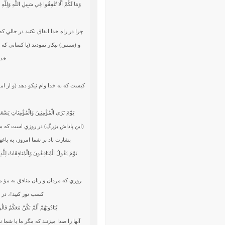
وَمَا لَكُمْ أَلَّا تُنْفِقُوا فِي سَبِيلِ اللَّهِ وَلِلّ
چرا در راه خدا انفاق نكنيد در حالي ك
و (سپس) پيكار نمودند (با كساني كه بع
خدا
كيست كه به خدا وام نيكو دهد (و از امو
يَوْمَ تَرَى الْمُؤْمِنِينَ وَالْمُؤْمِنَاتِ يَسْعَى 
(اين پاداش بزرگ) در روزي است كه مرد
بشارت باد بر شما امروز، به باغه
يَوْمَ يَقُولُ الْمُنَافِقُونَ وَالْمُنَافِقَاتُ لِلَّ
روزي كه مردان و زنان منافق به مؤ منا
كسب نور كنيد!، در 
يُنَادُونَهُمْ أَلَمْ نَكُنْ مَعَكُمْ قَالُو
آنها را صدا مي‏زنند كه مگر ما با شما