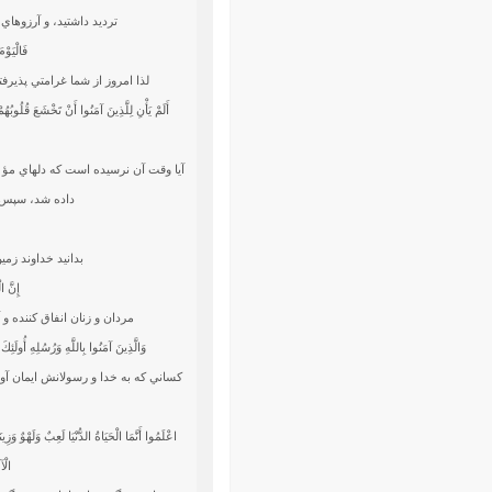
ترديد داشتيد، و آرزوهاي 
فَالْيَوْم
لذا امروز از شما غرامتي پذيرفت
أَلَمْ يَأْنِ لِلَّذِينَ آمَنُوا أَنْ تَخْشَعَ قُلُوبُهُ
آيا وقت آن نرسيده است كه دلهاي مؤ من
داده شد، سپس زم
بدانيد خداوند زمين
إِنَّ ا
مردان و زنان انفاق كننده و 
وَالَّذِينَ آمَنُوا بِاللَّهِ وَرُسُلِهِ أُولَئِ
كساني كه به خدا و رسولانش ايمان آور
اعْلَمُوا أَنَّمَا الْحَيَاةُ الدُّنْيَا لَعِبٌ وَلَهْوٌ وَز
الْآ