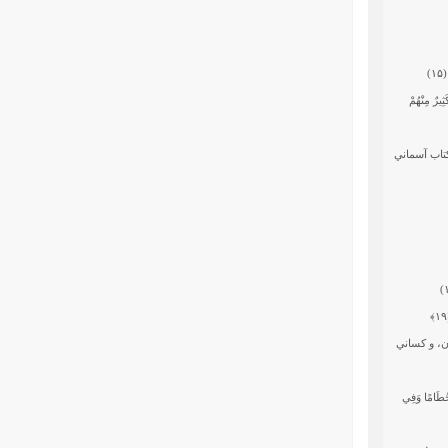
)
ثِيرٌ مِنْهُمْ
كتاب آسماني
﴿
ن، و كساني
نُ حُطَامًا وَفِي