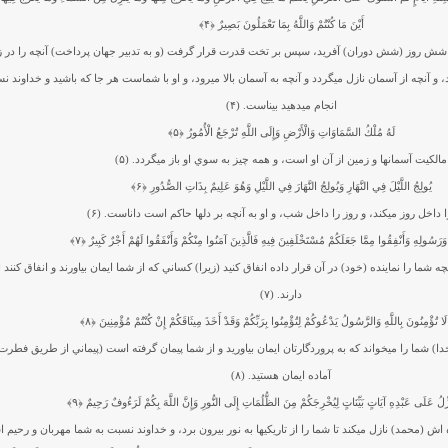
أَيْنَ مَا كُنْتُمْ وَاللَّهُ بِمَا تَعْمَلُونَ بَصِيرٌ
﴿۴﴾
 شش روز (شش دوران) آفريد، سپس بر تخت قدرت قرار گرفت (و به تدبير جهان پرداخت) آنچه را در 
د، و آنچه از آسمان نازل مي‏گردد و آنچه به آسمان بالا مي‏رود، و او با شماست هر جا كه باشيد و خداوند ن
انجام مي‏دهيد بيناست. (۴)
لَهُ مُلْكُ السَّمَاوَاتِ وَالْأَرْضِ وَإِلَى اللَّهِ تُرْجَعُ الْأُمُورُ
﴿۵﴾
مالكيت آسمانها و زمين از آن او است، و همه چيز به سوي او باز مي‏گردد. (۵)
يُولِجُ اللَّيْلَ فِي النَّهَارِ وَيُولِجُ النَّهَارَ فِي اللَّيْلِ وَهُوَ عَلِيمٌ بِذَاتِ الصُّدُورِ
﴿۶﴾
داخل روز مي‏كند، و روز را داخل شب، و او به آنچه بر دلها حاكم است داناست. (۶)
 وَرَسُولِهِ وَأَنْفِقُوا مِمَّا جَعَلَكُمْ مُسْتَخْلَفِينَ فِيهِ فَالَّذِينَ آمَنُوا مِنْكُمْ وَأَنْفَقُوا لَهُمْ أَجْرٌ كَبِيرٌ
﴿۷﴾
چه شما را نماينده (خود) در آن قرار داده انفاق كنيد (زيرا) كساني كه از شما ايمان بياورند و انفاق كنند
دارند. (۷)
لَا تُؤْمِنُونَ بِاللَّهِ وَالرَّسُولُ يَدْعُوكُمْ لِتُؤْمِنُوا بِرَبِّكُمْ وَقَدْ أَخَذَ مِيثَاقَكُمْ إِنْ كُنْتُمْ مُؤْمِنِينَ
﴿۸﴾
دا) شما را مي‏خواند كه به پروردگارتان ايمان بياوريد و از شما پيمان گرفته است (پيماني از طريق فطرت
آماده ايمان هستيد. (۸)
زِّلُ عَلَى عَبْدِهِ آيَاتٍ بَيِّنَاتٍ لِيُخْرِجَكُمْ مِنَ الظُّلُمَاتِ إِلَى النُّورِ وَإِنَّ اللَّهَ بِكُمْ لَرَءُوفٌ رَحِيمٌ
﴿۹﴾
اش (محمد) نازل مي‏كند تا شما را از تاريكيها به نور بيرون برد، و خداوند نسبت به شما مهربان و رحيم اس