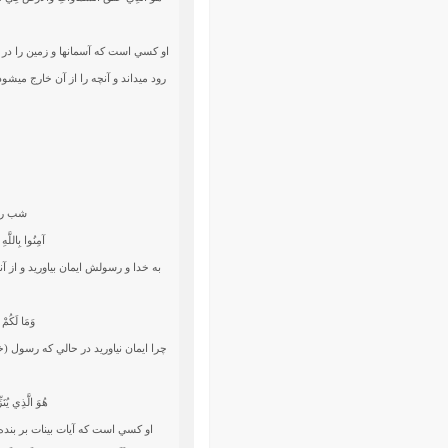
او كسي است كه آسمانها و زمين را در
رود مي‏داند و آنچه را از آن خارج مي‏شو
شب را 
آمِنُوا بِاللَّهِ
به خدا و رسولش ايمان بياوريد و از آن
وَمَا لَكُمْ 
چرا ايمان نياوريد در حالي كه رسول (خ
هُوَ الَّذِي يُنَ
او كسي است كه آيات بينات بر بنده‏ 