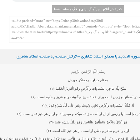
کد پخش آنلاین این آهنگ برای وبلاگ و سایت شما
سوره الحدید با صدای استاد شاطری – ترتیل صفحه به صفحه استاد شاطری
بِسْمِ اللَّهِ الرَّحْمَنِ الرَّحِيمِ
به نام خداوند رحمتگر مهربان
سَبَّحَ لِلَّهِ مَا فِي السَّمَاوَاتِ وَالْأَرْضِ وَهُوَ الْعَزِيزُ الْحَكِيمُ
﴿۱﴾
 در آسمانها و زمين است براي خدا تسبيح مي‏گويند، و او عزيز و حكيم است. (۱)
لَهُ مُلْكُ السَّمَاوَاتِ وَالْأَرْضِ يُحْيِي وَيُمِيتُ وَهُوَ عَلَى كُلِّ شَيْءٍ قَدِيرٌ
﴿۲﴾
يت) آسمانها و زمين از آن او است، زنده مي‏كند و مي‏ميراند، و او بر هر چيز قادر است. (۲)
هُوَ الْأَوَّلُ وَالْآخِرُ وَالظَّاهِرُ وَالْبَاطِنُ وَهُوَ بِكُلِّ شَيْءٍ عَلِيمٌ
﴿۳﴾
اول و آخر و ظاهر و باطن او است، از هر چيز آگاه است. (۳)
ةِ أَيَّامٍ ثُمَّ اسْتَوَى عَلَى الْعَرْشِ يَعْلَمُ مَا يَلِجُ فِي الْأَرْضِ وَمَا يَخْرُجُ مِنْهَا وَمَا يَنْزِلُ مِنَ السَّمَاءِ وَمَا يَعْرُجُ فِيهَا