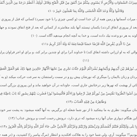
َهِ مِيرَاثُ السَّمَاوَاتِ وَالْأَرْضِ لَا يَسْتَوِي مِنْكُمْ مَنْ أَنْفَقَ مِنْ قَبْلِ الْفَتْحِ وَقَاتَلَ أُولَئِكَ أَعْظَمُ دَرَجَةً مِنَ الَّذِينَ أَنْفَ
وَقَاتَلُوا وَكُلًّا وَعَدَ اللَّهُ الْحُسْنَى وَاللَّهُ بِمَا تَعْمَلُونَ خَبِيرٌ
﴿۱۰﴾
ه ميراث آسمانها و زمين همه از آن خدا است (و كسي چيزي را با خود نمي‏برد) كساني كه قبل از پيروزي ا
د از پيروزي انفاق كردند) يكسان نيستند آنها بلند مقامترند از كساني كه بعد از فتح انفاق نمودند و جها
وند به هر دو وعده نيك داده است، و خدا به آنچه انجام مي‏دهيد آگاه است. (۱۰)
مَنْ ذَا الَّذِي يُقْرِضُ اللَّهَ قَرْضًا حَسَنًا فَيُضَاعِفَهُ لَهُ وَلَهُ أَجْرٌ كَرِيمٌ
﴿۱۱﴾
الي كه به او ارزاني داشته انفاق كند) تا خداوند آنرا براي او چندين برابر كند، و براي او اجر فراوان پ
(۱۱)
نُورُهُمْ بَيْنَ أَيْدِيهِمْ وَبِأَيْمَانِهِمْ بُشْرَاكُمُ الْيَوْمَ جَنَّاتٌ تَجْرِي مِنْ تَحْتِهَا الْأَنْهَارُ خَالِدِينَ فِيهَا ذَلِكَ هُوَ الْفَوْزُ الْعَظ
ان و زنان باايمان را مي‏نگري كه نورشان پيش رو و در سمت راستشان به سرعت حركت مي‏كند (و به آنها
ائي از بهشت كه نهرها زير درختانش جاري است، جاودانه در آن خواهيد ماند و اين پيروزي بزرگي است. (۲
ذِينَ آمَنُوا انْظُرُونَا نَقْتَبِسْ مِنْ نُورِكُمْ قِيلَ ارْجِعُوا وَرَاءَكُمْ فَالْتَمِسُوا نُورًا فَضُرِبَ بَيْنَهُمْ بِسُورٍ لَهُ بَابٌ بَاطِنُهُ فِيه
وَظَاهِرُهُ مِنْ قِبَلِهِ الْعَذَابُ
﴿۱۳﴾
ن مي‏گويند: نظري به ما بيفكنيد تا از نور شما شعله‏ اي برگيريم، به آنها گفته مي‏شود: به پشت سر خود 
اين هنگام ديواري ميان آنها زده مي‏شود كه دري دارد، درونش رحمت است و برونش عذاب! (۱۳)
ا بَلَى وَلَكِنَّكُمْ فَتَنْتُمْ أَنْفُسَكُمْ وَتَرَبَّصْتُمْ وَارْتَبْتُمْ وَغَرَّتْكُمُ الْأَمَانِيُّ حَتَّى جَاءَ أَمْرُ اللَّهِ وَغَرَّكُمْ بِاللَّهِ الْغَرُورُ
﴿۱۴﴾
 نبوديم؟! مي‏گويند: آري، ولي شما خود را به هلاكت افكنديد و انتظار (مرگ پيامبر را) كشيديد، و (در همه