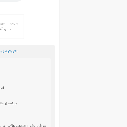
متن ترتیل 
آنچه
مالكيت (و حاكم
هُوَ الَّذِي خَلَقَ السَّمَاوَاتِ وَالْأَرْضَ فِي سِتَّ