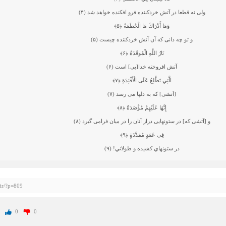
ولى نه قطعا در آتش خردكننده فرو افكنده خواهد شد (۴)
وَمَا أَدْرَاكَ مَا الْحُطَمَةُ
﴿۵﴾
و تو چه دانى كه آن آتش خردكننده چيست (۵)
نَارُ اللَّهِ الْمُوقَدَةُ
﴿۶﴾
آتش افروخته خدا[يى] است (۶)
الَّتِي تَطَّلِعُ عَلَى الْأَفْئِدَةِ
﴿۷﴾
[آتشى] كه به دلها مى ‏رسد (۷)
إِنَّهَا عَلَيْهِمْ مُؤْصَدَةٌ
﴿۸﴾
و [آتشى كه] در ستونهايى دراز آنان را در ميان فرامى‏ گيرد (۸)
فِي عَمَدٍ مُمَدَّدَةٍ
﴿۹﴾
در ستونهاي كشيده و طولاني! (۹)
.ir/?p=809
0
0