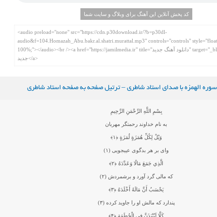
کد پخش آنلاین این آهنگ برای وبلاگ و سایت شما
سوره الهمزه با صدای استاد شاطری – ترتیل صفحه به صفحه استاد شاطری
بِسْمِ اللَّهِ الرَّحْمَنِ الرَّحِيمِ
به نام خداوند رحمتگر مهربان
وَيْلٌ لِكُلِّ هُمَزَةٍ لُمَزَةٍ
﴿۱﴾
واى بر هر بدگوى عيبجويى (۱)
الَّذِي جَمَعَ مَالًا وَعَدَّدَهُ
﴿۲﴾
كه مالى گرد آورد و برشمردش (۲)
يَحْسَبُ أَنَّ مَالَهُ أَخْلَدَهُ
﴿۳﴾
پندارد كه مالش او را جاويد كرده (۳)
كَلَّا لَيُنْبَذَنَّ فِي الْحُطَمَةِ
﴿۴﴾