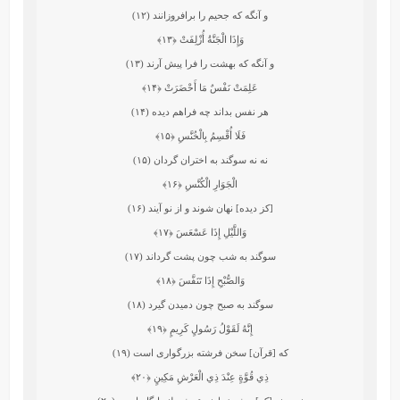
و آنگه كه جحيم را برافروزانند (۱۲)
وَإِذَا الْجَنَّةُ أُزْلِفَتْ
﴿۱۳﴾
و آنگه كه بهشت را فرا پيش آرند (۱۳)
عَلِمَتْ نَفْسٌ مَا أَحْضَرَتْ
﴿۱۴﴾
هر نفس بداند چه فراهم ديده (۱۴)
فَلَا أُقْسِمُ بِالْخُنَّسِ
﴿۱۵﴾
نه نه سوگند به اختران گردان (۱۵)
الْجَوَارِ الْكُنَّسِ
﴿۱۶﴾
[كز ديده] نهان شوند و از نو آيند (۱۶)
وَاللَّيْلِ إِذَا عَسْعَسَ
﴿۱۷﴾
سوگند به شب چون پشت گرداند (۱۷)
وَالصُّبْحِ إِذَا تَنَفَّسَ
﴿۱۸﴾
سوگند به صبح چون دميدن گيرد (۱۸)
إِنَّهُ لَقَوْلُ رَسُولٍ كَرِيمٍ
﴿۱۹﴾
كه [قرآن] سخن فرشته بزرگوارى است (۱۹)
ذِي قُوَّةٍ عِنْدَ ذِي الْعَرْشِ مَكِينٍ
﴿۲۰﴾