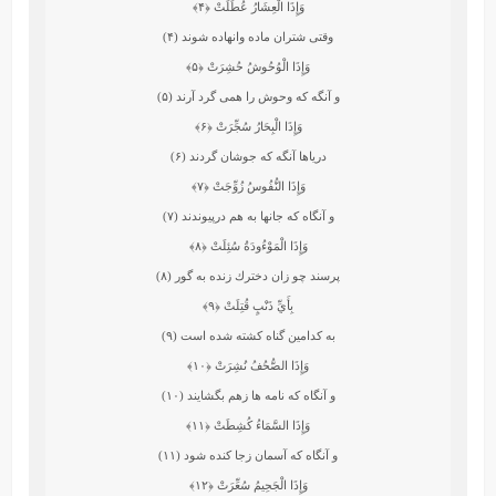
وَإِذَا الْعِشَارُ عُطِّلَتْ
﴿۴﴾
وقتى شتران ماده وانهاده شوند (۴)
وَإِذَا الْوُحُوشُ حُشِرَتْ
﴿۵﴾
و آنگه كه وحوش را همى‏ گرد آرند (۵)
وَإِذَا الْبِحَارُ سُجِّرَتْ
﴿۶﴾
درياها آنگه كه جوشان گردند (۶)
وَإِذَا النُّفُوسُ زُوِّجَتْ
﴿۷﴾
و آنگاه كه جانها به هم درپيوندند (۷)
وَإِذَا الْمَوْءُودَةُ سُئِلَتْ
﴿۸﴾
پرسند چو زان دخترك زنده به‏ گور (۸)
بِأَيِّ ذَنْبٍ قُتِلَتْ
﴿۹﴾
به كدامين گناه كشته شده است (۹)
وَإِذَا الصُّحُفُ نُشِرَتْ
﴿۱۰﴾
و آنگاه كه نامه ‏ها زهم بگشايند (۱۰)
وَإِذَا السَّمَاءُ كُشِطَتْ
﴿۱۱﴾
و آنگاه كه آسمان زجا كنده شود (۱۱)
وَإِذَا الْجَحِيمُ سُعِّرَتْ
﴿۱۲﴾