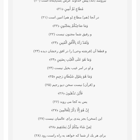
نيرومند [كه] پيش خداوند عرش بلندپايگاه است (۲۰)
مُطَاعٍ ثَمَّ أَمِينٍ
﴿۲۱﴾
در آنجا [هم] مطاع [و هم] امين است (۲۱)
وَمَا صَاحِبُكُمْ بِمَجْنُونٍ
﴿۲۲﴾
و رفيق شما مجنون نيست (۲۲)
وَلَقَدْ رَآهُ بِالْأُفُقِ الْمُبِينِ
﴿۲۳﴾
و قطعا آن [فرشته وحى] را در افق رخشان ديده (۲۳)
وَمَا هُوَ عَلَى الْغَيْبِ بِضَنِينٍ
﴿۲۴﴾
و او در امر غيب بخيل نيست (۲۴)
وَمَا هُوَ بِقَوْلِ شَيْطَانٍ رَجِيمٍ
﴿۲۵﴾
و [قرآن] نيست‏ سخن ديو رجيم (۲۵)
فَأَيْنَ تَذْهَبُونَ
﴿۲۶﴾
پس به كجا مى ‏رويد (۲۶)
إِنْ هُوَ إِلَّا ذِكْرٌ لِلْعَالَمِينَ
﴿۲۷﴾
اين [سخن] بجز پندى براى عالميان نيست (۲۷)
لِمَنْ شَاءَ مِنْكُمْ أَنْ يَسْتَقِيمَ
﴿۲۸﴾
براى هر يك از شما كه خواهد به راه راست رود (۲۸)