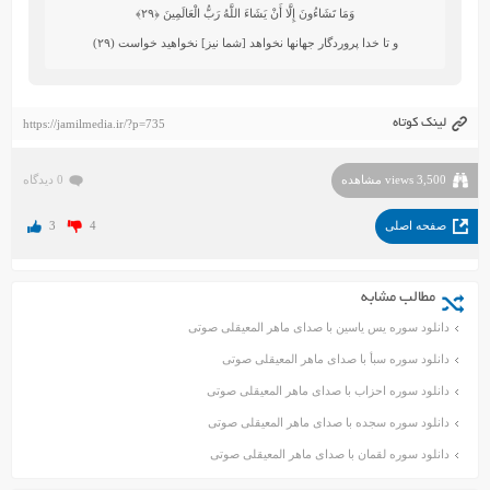
وَمَا تَشَاءُونَ إِلَّا أَنْ يَشَاءَ اللَّهُ رَبُّ الْعَالَمِينَ
﴿۲۹﴾
و تا خدا پروردگار جهانها نخواهد [شما نيز] نخواهيد خواست (۲۹)
لینک کوتاه
https://jamilmedia.ir/?p=735
3,500 views مشاهده
0 دیدگاه
صفحه اصلی
4
3
مطالب مشابه
دانلود سوره یس یاسین با صدای ماهر المعیقلی صوتی
دانلود سوره سبأ با صدای ماهر المعیقلی صوتی
دانلود سوره احزاب با صدای ماهر المعیقلی صوتی
دانلود سوره سجده با صدای ماهر المعیقلی صوتی
دانلود سوره لقمان با صدای ماهر المعیقلی صوتی