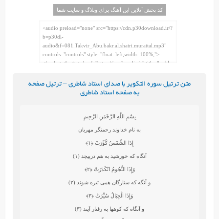
کد پخش آنلاین این آهنگ برای وبلاگ و سایت شما
متن ترتیل سوره التکویر با صدای استاد شاطری – ترتیل صفحه
به صفحه استاد شاطری
بِسْمِ اللَّهِ الرَّحْمَنِ الرَّحِيمِ
به نام خداوند رحمتگر مهربان
إِذَا الشَّمْسُ كُوِّرَتْ
﴿۱﴾
آنگاه كه خورشيد به هم درپيچد (۱)
وَإِذَا النُّجُومُ انْكَدَرَتْ
﴿۲﴾
و آنگه كه ستارگان همى‏ تيره شوند (۲)
وَإِذَا الْجِبَالُ سُيِّرَتْ
﴿۳﴾
و آنگاه كه كوهها به رفتار آيند (۳)