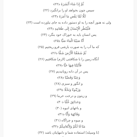
ثُمَّ إِذَا شَاءَ أَنْشَرَهُ
﴿۲۲﴾
سپس چون بخواهد او را برانگیزد (۲۲)
کَلَّا لَمَّا یَقْضِ مَا أَمَرَهُ
﴿۲۳﴾
ولى نه هنوز آنچه را به او دستور داده به جاى نیاورده است (۲۳)
فَلْیَنْظُرِ الْإِنْسَانُ إِلَى طَعَامِهِ
﴿۲۴﴾
پس انسان باید به خوراک خود بنگرد (۲۴)
أَنَّا صَبَبْنَا الْمَاءَ صَبًّا
﴿۲۵﴾
که ما آب را به صورت بارشى فرو ریختیم (۲۵)
ثُمَّ شَقَقْنَا الْأَرْضَ شَقًّا
﴿۲۶﴾
آنگاه زمین را با شکافتنى [لازم] شکافتیم (۲۶)
فَأَنْبَتْنَا فِیهَا حَبًّا
﴿۲۷﴾
پس در آن دانه رویانیدیم (۲۷)
وَعِنَبًا وَقَضْبًا
﴿۲۸﴾
و انگور و سبزى (۲۸)
وَزَیْتُونًا وَنَخْلًا
﴿۲۹﴾
و زیتون و درخت‏ خرما (۲۹)
وَحَدَائِقَ غُلْبًا
﴿۳۰﴾
و باغهاى انبوه (۳۰)
وَفَاکِهَهً وَأَبًّا
﴿۳۱﴾
و میوه و چراگاه (۳۱)
مَتَاعًا لَکُمْ وَلِأَنْعَامِکُمْ
﴿۳۲﴾
[تا وسیله] استفاده شما و دامهایتان باشد (۳۲)