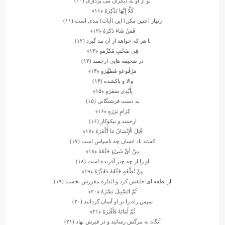
تو از او به دیگران مى ‏پردازى (۱۰)
کَلَّا إِنَّهَا تَذْکِرَهٌ
﴿۱۱﴾
زنهار [چنین مکن] این [آیات] پندى است (۱۱)
فَمَنْ شَاءَ ذَکَرَهُ
﴿۱۲﴾
تا هر که خواهد از آن پند گیرد (۱۲)
فِی صُحُفٍ مُکَرَّمَهٍ
﴿۱۳﴾
در صحیفه ‏هایى ارجمند (۱۳)
مَرْفُوعَهٍ مُطَهَّرَهٍ
﴿۱۴﴾
والا و پاک‏شده (۱۴)
بِأَیْدِی سَفَرَهٍ
﴿۱۵﴾
به دست فرشتگانى (۱۵)
کِرَامٍ بَرَرَهٍ
﴿۱۶﴾
ارجمند و نیکوکار (۱۶)
قُتِلَ الْإِنْسَانُ مَا أَکْفَرَهُ
﴿۱۷﴾
کشته باد انسان چه ناسپاس است (۱۷)
مِنْ أَیِّ شَیْءٍ خَلَقَهُ
﴿۱۸﴾
او را از چه چیز آفریده است (۱۸)
مِنْ نُطْفَهٍ خَلَقَهُ فَقَدَّرَهُ
﴿۱۹﴾
از نطفه‏ اى خلقش کرد و اندازه مقررش بخشید (۱۹)
ثُمَّ السَّبِیلَ یَسَّرَهُ
﴿۲۰﴾
سپس راه را بر او آسان گردانید (۲۰)
ثُمَّ أَمَاتَهُ فَأَقْبَرَهُ
﴿۲۱﴾
آنگاه به مرگش رسانید و در قبرش نهاد (۲۱)