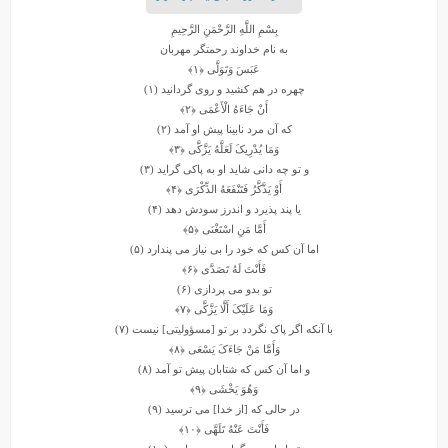
بِسْمِ اللَّهِ الرَّحْمَنِ الرَّحِیمِ
به نام خداوند رحمتگر مهربان
عَبَسَ وَتَوَلَّى
﴿۱﴾
چهره در هم کشید و روى گردانید (۱)
أَنْ جَاءَهُ الْأَعْمَى
﴿۲﴾
که آن مرد نابینا پیش او آمد (۲)
وَمَا یُدْرِیکَ لَعَلَّهُ یَزَّکَّى
﴿۳﴾
و تو چه دانى شاید او به پاکى گراید (۳)
أَوْ یَذَّکَّرُ فَتَنْفَعَهُ الذِّکْرَى
﴿۴﴾
یا پند پذیرد و اندرز سودش دهد (۴)
أَمَّا مَنِ اسْتَغْنَى
﴿۵﴾
اما آن کس که خود را بى ‏نیاز مى ‏پندارد (۵)
فَأَنْتَ لَهُ تَصَدَّى
﴿۶﴾
تو بدو مى ‏پردازى (۶)
وَمَا عَلَیْکَ أَلَّا یَزَّکَّى
﴿۷﴾
با آنکه اگر پاک نگردد بر تو [مسؤولیتى] نیست (۷)
وَأَمَّا مَنْ جَاءَکَ یَسْعَى
﴿۸﴾
و اما آن کس که شتابان پیش تو آمد (۸)
وَهُوَ یَخْشَى
﴿۹﴾
در حالى که [از خدا] مى‏ ترسید (۹)
فَأَنْتَ عَنْهُ تَلَهَّى
﴿۱۰﴾