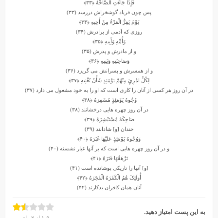
فَإِذَا جَاءَتِ الصَّاخَّهُ
﴿۳۳﴾
پس چون فریاد گوش‏خراش دررسد (۳۳)
یَوْمَ یَفِرُّ الْمَرْءُ مِنْ أَخِیهِ
﴿۳۴﴾
روزى که آدمى از برادرش (۳۴)
وَأُمِّهِ وَأَبِیهِ
﴿۳۵﴾
و از مادرش و پدرش (۳۵)
وَصَاحِبَتِهِ وَبَنِیهِ
﴿۳۶﴾
و از همسرش و پسرانش مى‏ گریزد (۳۶)
لِکُلِّ امْرِئٍ مِنْهُمْ یَوْمَئِذٍ شَأْنٌ یُغْنِیهِ
﴿۳۷﴾
در آن روز هر کسى از آنان را کارى است که او را به خود مشغول مى دارد (۳۷)
وُجُوهٌ یَوْمَئِذٍ مُسْفِرَهٌ
﴿۳۸﴾
در آن روز چهره ‏هایى درخشانند (۳۸)
ضَاحِکَهٌ مُسْتَبْشِرَهٌ
﴿۳۹﴾
خندان [و] شادانند (۳۹)
وَوُجُوهٌ یَوْمَئِذٍ عَلَیْهَا غَبَرَهٌ
﴿۴۰﴾
و در آن روز چهره ‏هایى است که بر آنها غبار نشسته (۴۰)
تَرْهَقُهَا قَتَرَهٌ
﴿۴۱﴾
[و] آنها را تاریکى پوشانده است (۴۱)
أُولَئِکَ هُمُ الْکَفَرَهُ الْفَجَرَهُ
﴿۴۲﴾
آنان همان کافران بدکارند (۴۲)
به این پست امتیاز دهید.