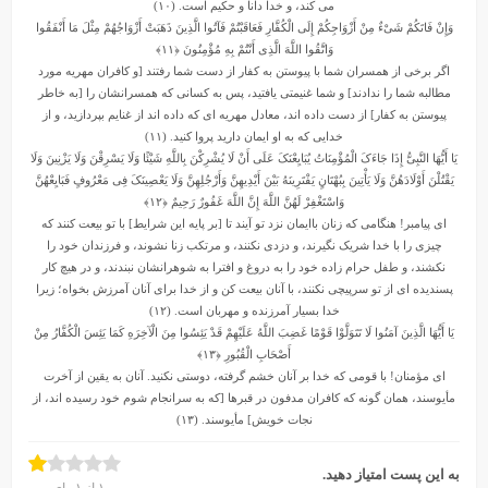
می کند، و خدا دانا و حکیم است. (۱۰)
وَإِنْ فَاتَکُمْ شَیْءٌ مِنْ أَزْوَاجِکُمْ إِلَى الْکُفَّارِ فَعَاقَبْتُمْ فَآتُوا الَّذِینَ ذَهَبَتْ أَزْوَاجُهُمْ مِثْلَ مَا أَنْفَقُوا
وَاتَّقُوا اللَّهَ الَّذِی أَنْتُمْ بِهِ مُؤْمِنُونَ
﴿۱۱﴾
اگر برخی از همسران شما با پیوستن به کفار از دست شما رفتند [و کافران مهریه مورد
مطالبه شما را ندادند] و شما غنیمتی یافتید، پس به کسانی که همسرانشان را [به خاطر
پیوستن به کفار] از دست داده اند، معادل مهریه ای که داده اند از غنایم بپردازید، و از
خدایی که به او ایمان دارید پروا کنید. (۱۱)
یَا أَیُّهَا النَّبِیُّ إِذَا جَاءَکَ الْمُؤْمِنَاتُ یُبَایِعْنَکَ عَلَى أَنْ لَا یُشْرِکْنَ بِاللَّهِ شَیْئًا وَلَا یَسْرِقْنَ وَلَا یَزْنِینَ وَلَا
یَقْتُلْنَ أَوْلَادَهُنَّ وَلَا یَأْتِینَ بِبُهْتَانٍ یَفْتَرِینَهُ بَیْنَ أَیْدِیهِنَّ وَأَرْجُلِهِنَّ وَلَا یَعْصِینَکَ فِی مَعْرُوفٍ فَبَایِعْهُنَّ
وَاسْتَغْفِرْ لَهُنَّ اللَّهَ إِنَّ اللَّهَ غَفُورٌ رَحِیمٌ
﴿۱۲﴾
ای پیامبر! هنگامی که زنان باایمان نزد تو آیند تا [بر پایه این شرایط] با تو بیعت کنند که
چیزی را با خدا شریک نگیرند، و دزدی نکنند، و مرتکب زنا نشوند، و فرزندان خود را
نکشند، و طفل حرام زاده خود را به دروغ و افترا به شوهرانشان نبندند، و در هیچ کار
پسندیده ای از تو سرپیچی نکنند، با آنان بیعت کن و از خدا برای آنان آمرزش بخواه؛ زیرا
خدا بسیار آمرزنده و مهربان است. (۱۲)
یَا أَیُّهَا الَّذِینَ آمَنُوا لَا تَتَوَلَّوْا قَوْمًا غَضِبَ اللَّهُ عَلَیْهِمْ قَدْ یَئِسُوا مِنَ الْآخِرَهِ کَمَا یَئِسَ الْکُفَّارُ مِنْ
أَصْحَابِ الْقُبُورِ
﴿۱۳﴾
ای مؤمنان! با قومی که خدا بر آنان خشم گرفته، دوستی نکنید. آنان به یقین از آخرت
مأیوسند، همان گونه که کافران مدفون در قبرها [که به سرانجام شوم خود رسیده اند، از
نجات خویش] مأیوسند. (۱۳)
به این پست امتیاز دهید.