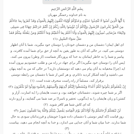
بِسْمِ اللَّهِ الرَّحْمَنِ الرَّحِیمِ
به نام خداوند رحمتگر مهربان
یَا أَیُّهَا الَّذِینَ آمَنُوا لَا تَتَّخِذُوا عَدُوِّی وَعَدُوَّکُمْ أَوْلِیَاءَ تُلْقُونَ إِلَیْهِمْ بِالْمَوَدَّهِ وَقَدْ کَفَرُوا بِمَا جَاءَکُمْ
مِنَ الْحَقِّ یُخْرِجُونَ الرَّسُولَ وَإِیَّاکُمْ أَنْ تُؤْمِنُوا بِاللَّهِ رَبِّکُمْ إِنْ کُنْتُمْ خَرَجْتُمْ جِهَادًا فِی سَبِیلِی
وَابْتِغَاءَ مَرْضَاتِی تُسِرُّونَ إِلَیْهِمْ بِالْمَوَدَّهِ وَأَنَا أَعْلَمُ بِمَا أَخْفَیْتُمْ وَمَا أَعْلَنْتُمْ وَمَنْ یَفْعَلْهُ مِنْکُمْ فَقَدْ
ضَلَّ سَوَاءَ السَّبِیلِ
﴿۱﴾
ای اهل ایمان! دشمنان من و دشمنان خودتان را دوستان خود مگیرید، شما با آنان اظهار
دوستی می کنید، در حالی که آنان به طور یقین به آنچه از حق برای شما آمده کافرند، و
پیامبر و شما را به خاطر ایمانتان به خدا که پروردگار شماست [از وطن] بیرون می کنند،
[پس آنان را دوستان خود مگیرید] اگر برای جهاد در راه من و طلب خشنودیم بیرون آمده
اید [چرا] مخفیانه به آنان پیام می دهید که دوستشان دارید؟ در حالی که من به آنچه پنهان
می داشتید و آنچه آشکار کردید داناترم، و هر کس از شما با دشمنان من رابطه دوستی
برقرار کند، مسلماً از راه راست منحرف شده است. (۱)
إِنْ یَثْقَفُوکُمْ یَکُونُوا لَکُمْ أَعْدَاءً وَیَبْسُطُوا إِلَیْکُمْ أَیْدِیَهُمْ وَأَلْسِنَتَهُمْ بِالسُّوءِ وَوَدُّوا لَوْ تَکْفُرُونَ
﴿۲﴾
اگر بر شما چیره شوند، دشمنانتان خواهند بود، و دست هایشان را [به اسارت، آزار و
کشتن] و زبان هایشان را به [بدگویی، تحقیر و ناسزا] بر ضد شما می گشایند، و آرزو دارند
که ای کاش شما هم کافر شوید. (۲)
لَنْ تَنْفَعَکُمْ أَرْحَامُکُمْ وَلَا أَوْلَادُکُمْ یَوْمَ الْقِیَامَهِ یَفْصِلُ بَیْنَکُمْ وَاللَّهُ بِمَا تَعْمَلُونَ بَصِیرٌ
﴿۳﴾
روز قیامت [که کیفر دوستی با دشمنان داده شود] خویشان و فرزندانتان سودی به حال
شما ندارند، خدا میان شما و آنان جدایی می اندازد، و خدا به آنچه انجام می دهید، بیناست.
(۳)