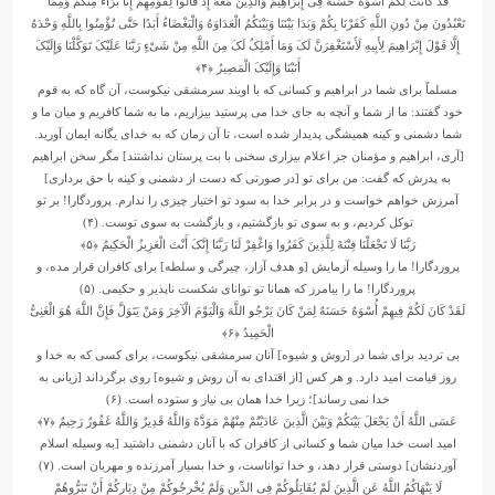
قَدْ کَانَتْ لَکُمْ أُسْوَهٌ حَسَنَهٌ فِی إِبْرَاهِیمَ وَالَّذِینَ مَعَهُ إِذْ قَالُوا لِقَوْمِهِمْ إِنَّا بُرَآءُ مِنْکُمْ وَمِمَّا
تَعْبُدُونَ مِنْ دُونِ اللَّهِ کَفَرْنَا بِکُمْ وَبَدَا بَیْنَنَا وَبَیْنَکُمُ الْعَدَاوَهُ وَالْبَغْضَاءُ أَبَدًا حَتَّى تُؤْمِنُوا بِاللَّهِ وَحْدَهُ
إِلَّا قَوْلَ إِبْرَاهِیمَ لِأَبِیهِ لَأَسْتَغْفِرَنَّ لَکَ وَمَا أَمْلِکُ لَکَ مِنَ اللَّهِ مِنْ شَیْءٍ رَبَّنَا عَلَیْکَ تَوَکَّلْنَا وَإِلَیْکَ
أَنَبْنَا وَإِلَیْکَ الْمَصِیرُ
﴿۴﴾
مسلماً برای شما در ابراهیم و کسانی که با اویند سرمشقی نیکوست، آن گاه که به قوم
خود گفتند: ما از شما و آنچه به جای خدا می پرستید بیزاریم، ما به شما کافریم و میان ما و
شما دشمنی و کینه همیشگی پدیدار شده است، تا آن زمان که به خدای یگانه ایمان آورید.
[آری، ابراهیم و مؤمنان جز اعلام بیزاری سخنی با بت پرستان نداشتند] مگر سخن ابراهیم
به پدرش که گفت: من برای تو [در صورتی که دست از دشمنی و کینه با حق برداری]
آمرزش خواهم خواست و در برابر خدا به سود تو اختیار چیزی را ندارم. پروردگارا! بر تو
توکل کردیم، و به سوی تو بازگشتیم، و بازگشت به سوی توست. (۴)
رَبَّنَا لَا تَجْعَلْنَا فِتْنَهً لِلَّذِینَ کَفَرُوا وَاغْفِرْ لَنَا رَبَّنَا إِنَّکَ أَنْتَ الْعَزِیزُ الْحَکِیمُ
﴿۵﴾
پروردگارا! ما را وسیله آزمایش [و هدف آزار، چیرگی و سلطه] برای کافران قرار مده، و
پروردگارا! ما را بیامرز که همانا تو توانای شکست ناپذیر و حکیمی. (۵)
لَقَدْ کَانَ لَکُمْ فِیهِمْ أُسْوَهٌ حَسَنَهٌ لِمَنْ کَانَ یَرْجُو اللَّهَ وَالْیَوْمَ الْآخِرَ وَمَنْ یَتَوَلَّ فَإِنَّ اللَّهَ هُوَ الْغَنِیُّ
الْحَمِیدُ
﴿۶﴾
بی تردید برای شما در [روش و شیوه] آنان سرمشقی نیکوست، برای کسی که به خدا و
روز قیامت امید دارد. و هر کس [از اقتدای به آن روش و شیوه] روی برگرداند [زیانی به
خدا نمی رساند]؛ زیرا خدا همان بی نیاز و ستوده است. (۶)
عَسَى اللَّهُ أَنْ یَجْعَلَ بَیْنَکُمْ وَبَیْنَ الَّذِینَ عَادَیْتُمْ مِنْهُمْ مَوَدَّهً وَاللَّهُ قَدِیرٌ وَاللَّهُ غَفُورٌ رَحِیمٌ
﴿۷﴾
امید است خدا میان شما و کسانی از کافران که با آنان دشمنی داشتید [به وسیله اسلام
آوردنشان] دوستی قرار دهد، و خدا تواناست، و خدا بسیار آمرزنده و مهربان است. (۷)
لَا یَنْهَاکُمُ اللَّهُ عَنِ الَّذِینَ لَمْ یُقَاتِلُوکُمْ فِی الدِّینِ وَلَمْ یُخْرِجُوکُمْ مِنْ دِیَارِکُمْ أَنْ تَبَرُّوهُمْ