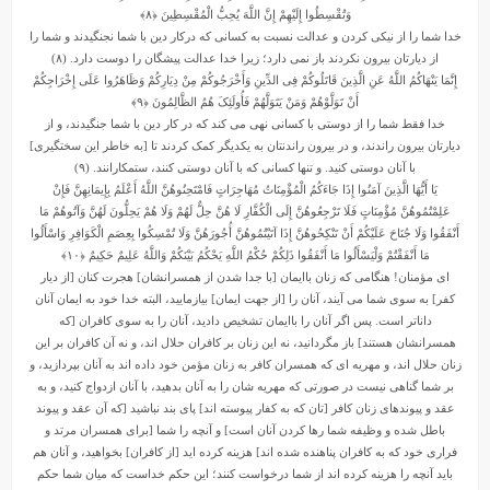
وَتُقْسِطُوا إِلَیْهِمْ إِنَّ اللَّهَ یُحِبُّ الْمُقْسِطِینَ
﴿۸﴾
خدا شما را از نیکی کردن و عدالت نسبت به کسانی که درکار دین با شما نجنگیدند و شما را
از دیارتان بیرون نکردند باز نمی دارد؛ زیرا خدا عدالت پیشگان را دوست دارد. (۸)
إِنَّمَا یَنْهَاکُمُ اللَّهُ عَنِ الَّذِینَ قَاتَلُوکُمْ فِی الدِّینِ وَأَخْرَجُوکُمْ مِنْ دِیَارِکُمْ وَظَاهَرُوا عَلَى إِخْرَاجِکُمْ
أَنْ تَوَلَّوْهُمْ وَمَنْ یَتَوَلَّهُمْ فَأُولَئِکَ هُمُ الظَّالِمُونَ
﴿۹﴾
خدا فقط شما را از دوستی با کسانی نهی می کند که در کار دین با شما جنگیدند، و از
دیارتان بیرون راندند، و در بیرون راندنتان به یکدیگر کمک کردند تا [به خاطر این سختگیری]
با آنان دوستی کنید. و تنها کسانی که با آنان دوستی کنند، ستمکارانند. (۹)
یَا أَیُّهَا الَّذِینَ آمَنُوا إِذَا جَاءَکُمُ الْمُؤْمِنَاتُ مُهَاجِرَاتٍ فَامْتَحِنُوهُنَّ اللَّهُ أَعْلَمُ بِإِیمَانِهِنَّ فَإِنْ
عَلِمْتُمُوهُنَّ مُؤْمِنَاتٍ فَلَا تَرْجِعُوهُنَّ إِلَى الْکُفَّارِ لَا هُنَّ حِلٌّ لَهُمْ وَلَا هُمْ یَحِلُّونَ لَهُنَّ وَآتُوهُمْ مَا
أَنْفَقُوا وَلَا جُنَاحَ عَلَیْکُمْ أَنْ تَنْکِحُوهُنَّ إِذَا آتَیْتُمُوهُنَّ أُجُورَهُنَّ وَلَا تُمْسِکُوا بِعِصَمِ الْکَوَافِرِ وَاسْأَلُوا
مَا أَنْفَقْتُمْ وَلْیَسْأَلُوا مَا أَنْفَقُوا ذَلِکُمْ حُکْمُ اللَّهِ یَحْکُمُ بَیْنَکُمْ وَاللَّهُ عَلِیمٌ حَکِیمٌ
﴿۱۰﴾
ای مؤمنان! هنگامی که زنان باایمان [با جدا شدن از همسرانشان] هجرت کنان [از دیار
کفر] به سوی شما می آیند، آنان را [از جهت ایمان] بیازمایید، البته خدا خود به ایمان آنان
داناتر است. پس اگر آنان را باایمان تشخیص دادید، آنان را به سوی کافران [که
همسرانشان هستند] باز مگردانید، نه این زنان بر کافران حلال اند، و نه آن کافران بر این
زنان حلال اند، و مهریه ای که همسران کافر به زنان مؤمن خود داده اند به آنان بپردازید، و
بر شما گناهی نیست در صورتی که مهریه شان را به آنان بدهید، با آنان ازدواج کنید، و به
عقد و پیوندهای زنان کافر [تان که به کفار پیوسته اند] پای بند نباشید [که آن عقد و پیوند
باطل شده و وظیفه شما رها کردن آنان است] و آنچه را شما [برای همسران مرتد و
فراری خود که به کافران پناهنده شده اند] هزینه کرده اید [از کافران] بخواهید، و آنان هم
باید آنچه را هزینه کرده اند از شما درخواست کنند؛ این حکم خداست که میان شما حکم