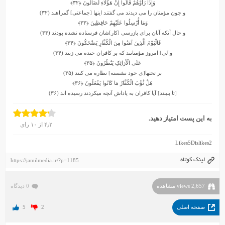
وَإِذَا رَأَوْهُمْ قَالُوا إِنَّ هَؤُلَاءِ لَضَالُّونَ
﴿۳۲﴾
و چون مؤمنان را مى‏ دیدند مى گفتند اینها [جماعتى] گمراهند (۳۲)
وَمَا أُرْسِلُوا عَلَیْهِمْ حَافِظِینَ
﴿۳۳﴾
و حال آنکه آنان براى بازرسى [کار]شان فرستاده نشده بودند (۳۳)
فَالْیَوْمَ الَّذِینَ آمَنُوا مِنَ الْکُفَّارِ یَضْحَکُونَ
﴿۳۴﴾
و[لى] امروز مؤمنانند که بر کافران خنده مى‏ زنند (۳۴)
عَلَى الْأَرَائِکِ یَنْظُرُونَ
﴿۳۵﴾
بر تختها[ى خود نشسته] نظاره مى کنند (۳۵)
هَلْ ثُوِّبَ الْکُفَّارُ مَا کَانُوا یَفْعَلُونَ
﴿۳۶﴾
[تا ببینند] آیا کافران به پاداش آنچه میکردند رسیده‏ اند (۳۶)
به این پست امتیاز دهید.
۴٫۲
از
۱۰
رای
Likes
5
Dislikes
2
لینک کوتاه
https://jamilmedia.ir/?p=1185
2,657 views مشاهده
0 دیدگاه
صفحه اصلی
2
5