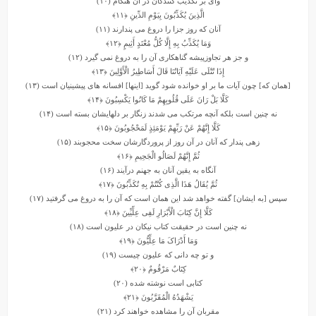
واى بر تکذیب ‏کنندگان در آن هنگام (۱۰)
الَّذِینَ یُکَذِّبُونَ بِیَوْمِ الدِّینِ
﴿۱۱﴾
آنان که روز جزا را دروغ مى ‏پندارند (۱۱)
وَمَا یُکَذِّبُ بِهِ إِلَّا کُلُّ مُعْتَدٍ أَثِیمٍ
﴿۱۲﴾
و جز هر تجاوزپیشه گناهکارى آن را به دروغ نمى‏ گیرد (۱۲)
إِذَا تُتْلَى عَلَیْهِ آیَاتُنَا قَالَ أَسَاطِیرُ الْأَوَّلِینَ
﴿۱۳﴾
[همان که] چون آیات ما بر او خوانده شود گوید [اینها] افسانه ‏هاى پیشینیان است (۱۳)
کَلَّا بَلْ رَانَ عَلَى قُلُوبِهِمْ مَا کَانُوا یَکْسِبُونَ
﴿۱۴﴾
نه چنین است بلکه آنچه مرتکب مى ‏شدند زنگار بر دلهایشان بسته است (۱۴)
کَلَّا إِنَّهُمْ عَنْ رَبِّهِمْ یَوْمَئِذٍ لَمَحْجُوبُونَ
﴿۱۵﴾
زهى پندار که آنان در آن روز از پروردگارشان سخت محجوبند (۱۵)
ثُمَّ إِنَّهُمْ لَصَالُو الْجَحِیمِ
﴿۱۶﴾
آنگاه به یقین آنان به جهنم درآیند (۱۶)
ثُمَّ یُقَالُ هَذَا الَّذِی کُنْتُمْ بِهِ تُکَذِّبُونَ
﴿۱۷﴾
سپس [به ایشان] گفته خواهد شد این همان است که آن را به دروغ مى‏ گرفتید (۱۷)
کَلَّا إِنَّ کِتَابَ الْأَبْرَارِ لَفِی عِلِّیِّینَ
﴿۱۸﴾
نه چنین است در حقیقت کتاب نیکان در علیون است (۱۸)
وَمَا أَدْرَاکَ مَا عِلِّیُّونَ
﴿۱۹﴾
و تو چه دانى که علیون چیست (۱۹)
کِتَابٌ مَرْقُومٌ
﴿۲۰﴾
کتابى است نوشته‏ شده (۲۰)
یَشْهَدُهُ الْمُقَرَّبُونَ
﴿۲۱﴾
مقربان آن را مشاهده خواهند کرد (۲۱)