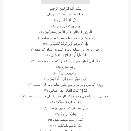
بِسْمِ اللَّهِ الرَّحْمَنِ الرَّحِیمِ
به نام خداوند رحمتگر مهربان
وَیْلٌ لِلْمُطَفِّفِینَ
﴿۱﴾
واى بر کم‏فروشان (۱)
الَّذِینَ إِذَا اکْتَالُوا عَلَى النَّاسِ یَسْتَوْفُونَ
﴿۲﴾
که چون از مردم پیمانه ستانند تمام ستانند (۲)
وَإِذَا کَالُوهُمْ أَوْ وَزَنُوهُمْ یُخْسِرُونَ
﴿۳﴾
و چون براى آنان پیمانه یا وزن کنند به ایشان کم دهند (۳)
أَلَا یَظُنُّ أُولَئِکَ أَنَّهُمْ مَبْعُوثُونَ
﴿۴﴾
مگر آنان گمان نمى دارند که برانگیخته خواهند شد (۴)
لِیَوْمٍ عَظِیمٍ
﴿۵﴾
[در] روزى بزرگ (۵)
یَوْمَ یَقُومُ النَّاسُ لِرَبِّ الْعَالَمِینَ
﴿۶﴾
روزى که مردم در برابر پروردگار جهانیان به پاى ایستند (۶)
کَلَّا إِنَّ کِتَابَ الْفُجَّارِ لَفِی سِجِّینٍ
﴿۷﴾
نه چنین است [که مى ‏پندارند] که کارنامه بدکاران در سجین است (۷)
وَمَا أَدْرَاکَ مَا سِجِّینٌ
﴿۸﴾
و تو چه دانى که سجین چیست (۸)
کِتَابٌ مَرْقُومٌ
﴿۹﴾
کتابى است نوشته‏ شده (۹)
وَیْلٌ یَوْمَئِذٍ لِلْمُکَذِّبِینَ
﴿۱۰﴾