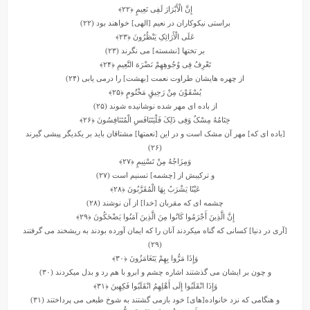
إِنَّ الْأَبْرَارَ لَفِی نَعِیمٍ
﴿۲۲﴾
براستى نیکوکاران در نعیم [الهى] خواهند بود (۲۲)
عَلَى الْأَرَائِکِ یَنْظُرُونَ
﴿۲۳﴾
بر تختها [نشسته] مى ‏نگرند (۲۳)
تَعْرِفُ فِی وُجُوهِهِمْ نَضْرَهَ النَّعِیمِ
﴿۲۴﴾
از چهره ‏هایشان طراوت نعمت [بهشت] را درمى‏ یابى (۲۴)
یُسْقَوْنَ مِنْ رَحِیقٍ مَخْتُومٍ
﴿۲۵﴾
از باده‏ اى مهر شده نوشانیده شوند (۲۵)
خِتَامُهُ مِسْکٌ وَفِی ذَلِکَ فَلْیَتَنَافَسِ الْمُتَنَافِسُونَ
﴿۲۶﴾
[باده‏ اى که] مهر آن مشک است و در این [نعمتها] مشتاقان باید بر یکدیگر پیشى گیرند
(۲۶)
وَمِزَاجُهُ مِنْ تَسْنِیمٍ
﴿۲۷﴾
و ترکیبش از [چشمه] تسنیم است (۲۷)
عَیْنًا یَشْرَبُ بِهَا الْمُقَرَّبُونَ
﴿۲۸﴾
چشمه‏ اى که مقربان [خدا] از آن نوشند (۲۸)
إِنَّ الَّذِینَ أَجْرَمُوا کَانُوا مِنَ الَّذِینَ آمَنُوا یَضْحَکُونَ
﴿۲۹﴾
[آرى در دنیا] کسانى که گناه میکردند آنان را که ایمان آورده بودند به ریشخند مى‏ گرفتند
(۲۹)
وَإِذَا مَرُّوا بِهِمْ یَتَغَامَزُونَ
﴿۳۰﴾
و چون بر ایشان مى‏ گذشتند اشاره چشم و ابرو با هم رد و بدل میکردند (۳۰)
وَإِذَا انْقَلَبُوا إِلَى أَهْلِهِمُ انْقَلَبُوا فَکِهِینَ
﴿۳۱﴾
و هنگامى که نزد خانواده[هاى] خود بازمى‏ گشتند به شوخ‏ طبعى مى ‏پرداختند (۳۱)