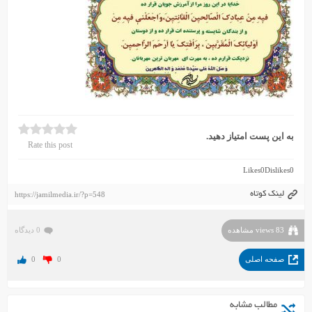
به این پست امتیاز دهید.
Rate this post
Likes
0
Dislikes
0
لینک کوتاه
https://jamilmedia.ir/?p=548
83 views مشاهده
0 دیدگاه
صفحه اصلی
0
0
مطالب مشابه