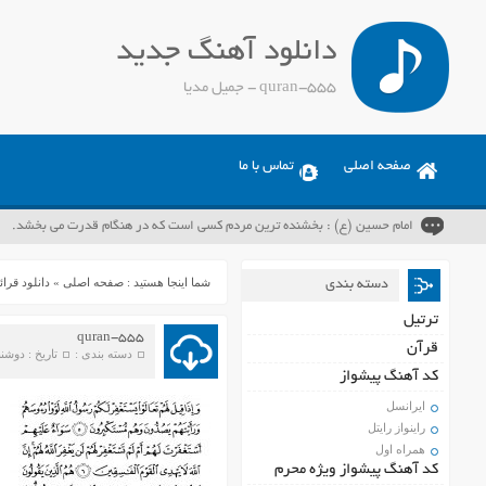
دانلود آهنگ جدید
quran-555 - جمیل مدیا
صفحه اصلی
تماس با ما
امام حسین (ع) : بخشنده ترین مردم کسی است که در هنگام قدرت می بخشد.
شما اینجا هستید :
صفحه اصلی
»
دانلود قرا
دسته بندی
ترتیل
quran-555
قرآن
دسته بندی :
تاریخ : دوشنبه 20 آوریل 
کد آهنگ پیشواز
ایرانسل
راینواز رایتل
همراه اول
کد آهنگ پیشواز ویژه محرم