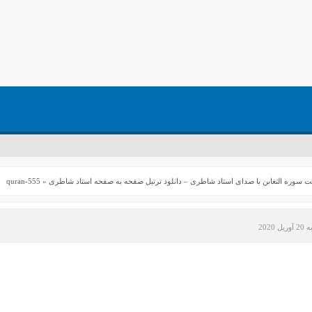
ئت سوره التغابن با صدای استاد شاطری – دانلود ترتیل صفحه به صفحه استاد شاطری
»
quran-555
2020