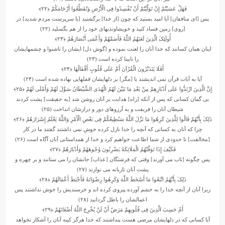
فَهَلْ عَسَیْتُمْ إِنْ تَوَلَّیْتُمْ أَنْ تُفْسِدُوا فِی الْأَرْضِ وَتُقَطِّعُوا أَرْحَامَکُمْ
﴿۲۲﴾
پس [اى منافقان] آیا امید بستید که چون [از خدا] برگشتید [یا سرپرست مردم شدید] در
[روى] زمین فساد کنید و خویشاوندیهاى خود را از هم بگسلید (۲۲)
أُولَئِکَ الَّذِینَ لَعَنَهُمُ اللَّهُ فَأَصَمَّهُمْ وَأَعْمَى أَبْصَارَهُمْ
﴿۲۳﴾
اینان همان کسانند که خدا آنان را لعنت نموده و [گوش دل] ایشان را ناشنوا و چشمهایشان
را نابینا کرده است (۲۳)
أَفَلَا یَتَدَبَّرُونَ الْقُرْآنَ أَمْ عَلَى قُلُوبٍ أَقْفَالُهَا
﴿۲۴﴾
آیا به آیات قرآن نمى‏ اندیشند یا [مگر] بر دلهایشان قفلهایى نهاده شده است (۲۴)
إِنَّ الَّذِینَ ارْتَدُّوا عَلَى أَدْبَارِهِمْ مِنْ بَعْدِ مَا تَبَیَّنَ لَهُمُ الْهُدَى الشَّیْطَانُ سَوَّلَ لَهُمْ وَأَمْلَى لَهُمْ
﴿۲۵﴾
بى‏ گمان کسانى که پس از آنکه [راه] هدایت بر آنان روشن شد [به حقیقت] پشت کردند
شیطان آنان را فریفت و به آرزوهاى دور و درازشان انداخت (۲۵)
ذَلِکَ بِأَنَّهُمْ قَالُوا لِلَّذِینَ کَرِهُوا مَا نَزَّلَ اللَّهُ سَنُطِیعُکُمْ فِی بَعْضِ الْأَمْرِ وَاللَّهُ یَعْلَمُ إِسْرَارَهُمْ
﴿۲۶﴾
چرا که آنان به کسانى که آنچه را خدا نازل کرده خوش نمى‏ داشتند گفتند ما در کار
[مخالفت] تا حدودى از شما اطاعت‏ خواهیم کرد و خدا از همداستانى آنان آگاه است (۲۶)
فَکَیْفَ إِذَا تَوَفَّتْهُمُ الْمَلَائِکَهُ یَضْرِبُونَ وُجُوهَهُمْ وَأَدْبَارَهُمْ
﴿۲۷﴾
پس چگونه [تاب مى ‏آورند] وقتى که فرشتگان [عذاب] جانشان را مى‏ ستانند و بر چهره و
پشت آنان تازیانه مى ‏نوازند (۲۷)
ذَلِکَ بِأَنَّهُمُ اتَّبَعُوا مَا أَسْخَطَ اللَّهَ وَکَرِهُوا رِضْوَانَهُ فَأَحْبَطَ أَعْمَالَهُمْ
﴿۲۸﴾
زیرا آنان از آنچه خدا را به خشم آورده پیروى کرده‏ اند و خرسندیش را خوش نداشتند پس
اعمالشان را باطل گردانید (۲۸)
أَمْ حَسِبَ الَّذِینَ فِی قُلُوبِهِمْ مَرَضٌ أَنْ لَنْ یُخْرِجَ اللَّهُ أَضْغَانَهُمْ
﴿۲۹﴾
آیا کسانى که در دلهایشان مرضى هست پنداشتند که خدا هرگز کینه آنان را آشکار نخواهد