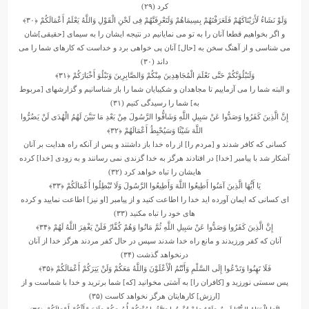
کرد (۲۹)
وَلَوْ نَشَاءُ لَأَرَیْنَاکَهُمْ فَلَعَرَفْتَهُمْ بِسِیمَاهُمْ وَلَتَعْرِفَنَّهُمْ فِی لَحْنِ الْقَوْلِ وَاللَّهُ یَعْلَمُ أَعْمَالَکُمْ
﴿۳۰﴾
و اگر بخواهیم قطعا آنان را به تو مى ‏نمایانیم در نتیجه ایشان را به سیماى [حقیقى]شان
مى ‏شناسى و از آهنگ سخن به [حال] آنان پى خواهى برد و خداست که کارهاى شما را مى‏
داند (۳۰)
وَلَنَبْلُوَنَّکُمْ حَتَّى نَعْلَمَ الْمُجَاهِدِینَ مِنْکُمْ وَالصَّابِرِینَ وَنَبْلُوَ أَخْبَارَکُمْ
﴿۳۱﴾
و البته شما را مى ‏آزماییم تا مجاهدان و شکیبایان شما را باز شناسانیم و گزارشهاى [مربوط
به] شما را رسیدگى کنیم (۳۱)
إِنَّ الَّذِینَ کَفَرُوا وَصَدُّوا عَنْ سَبِیلِ اللَّهِ وَشَاقُّوا الرَّسُولَ مِنْ بَعْدِ مَا تَبَیَّنَ لَهُمُ الْهُدَى لَنْ یَضُرُّوا
اللَّهَ شَیْئًا وَسَیُحْبِطُ أَعْمَالَهُمْ
﴿۳۲﴾
کسانى که کافر شدند و [مردم را] از راه خدا باز داشتند و پس از آنکه راه هدایت بر آنان
آشکار شد با پیامبر [خدا] در افتادند هرگز به خدا گزندى نمى ‏رسانند و به زودى [خدا] کرده
‏هایشان را تباه خواهد کرد (۳۲)
یَا أَیُّهَا الَّذِینَ آمَنُوا أَطِیعُوا اللَّهَ وَأَطِیعُوا الرَّسُولَ وَلَا تُبْطِلُوا أَعْمَالَکُمْ
﴿۳۳﴾
اى کسانى که ایمان آورده‏ اید خدا را اطاعت کنید و از پیامبر [او نیز] اطاعت نمایید و کرده
‏هاى خود را تباه مکنید (۳۳)
إِنَّ الَّذِینَ کَفَرُوا وَصَدُّوا عَنْ سَبِیلِ اللَّهِ ثُمَّ مَاتُوا وَهُمْ کُفَّارٌ فَلَنْ یَغْفِرَ اللَّهُ لَهُمْ
﴿۳۴﴾
آنان که کفر ورزیدند و مانع راه خدا شدند سپس در حال کفر مردند هرگز خدا از آنان
درنخواهد گذشت (۳۴)
فَلَا تَهِنُوا وَتَدْعُوا إِلَى السَّلْمِ وَأَنْتُمُ الْأَعْلَوْنَ وَاللَّهُ مَعَکُمْ وَلَنْ یَتِرَکُمْ أَعْمَالَکُمْ
﴿۳۵﴾
پس سستى نورزید و [کافران را] به آشتى مخوانید [که] شما برترید و خدا با شماست و از
[ارزش] کارهایتان هرگز نخواهد کاست (۳۵)