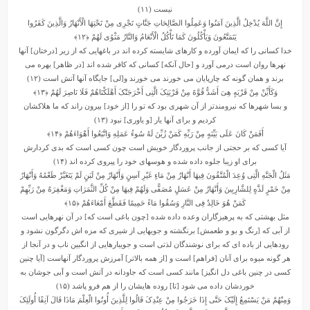
نیست (۱۱)
إِنَّ اللَّهَ یُدْخِلُ الَّذِینَ آمَنُوا وَعَمِلُوا الصَّالِحَاتِ جَنَّاتٍ تَجْرِی مِنْ تَحْتِهَا الْأَنْهَارُ وَالَّذِینَ کَفَرُوا
یَتَمَتَّعُونَ وَیَأْکُلُونَ کَمَا تَأْکُلُ الْأَنْعَامُ وَالنَّارُ مَثْوًى لَهُمْ
﴿۱۲﴾
خدا کسانى را که ایمان آورده و کارهاى شایسته کرده‏ اند در باغهایى که از زیر [درختان] آنها
نهرها روان است درمى ‏آورد و [حال آنکه] کسانى که کافر شده‏ اند [در ظاهر] بهره مى
‏برند و همان گونه که چارپایان مى ‏خورند مى ‏خورند و[لى] جایگاه آنها آتش است (۱۲)
وَکَأَیِّنْ مِنْ قَرْیَهٍ هِیَ أَشَدُّ قُوَّهً مِنْ قَرْیَتِکَ الَّتِی أَخْرَجَتْکَ أَهْلَکْنَاهُمْ فَلَا نَاصِرَ لَهُمْ
﴿۱۳﴾
و بسا شهرها که نیرومندتر از آن شهرى بود که تو را [از خود] بیرون راند که ما هلاکشان
کردیم و براى آنها یار [و یاورى] نبود (۱۳)
أَفَمَنْ کَانَ عَلَى بَیِّنَهٍ مِنْ رَبِّهِ کَمَنْ زُیِّنَ لَهُ سُوءُ عَمَلِهِ وَاتَّبَعُوا أَهْوَاءَهُمْ
﴿۱۴﴾
آیا کسى که بر حجتى از جانب پروردگار خویش است چون کسى است که بدى کردارش
براى او زیبا جلوه داده شده و هوسهاى خود را پیروى کرده‏ اند (۱۴)
مَثَلُ الْجَنَّهِ الَّتِی وُعِدَ الْمُتَّقُونَ فِیهَا أَنْهَارٌ مِنْ مَاءٍ غَیْرِ آسِنٍ وَأَنْهَارٌ مِنْ لَبَنٍ لَمْ یَتَغَیَّرْ طَعْمُهُ وَأَنْهَارٌ
مِنْ خَمْرٍ لَذَّهٍ لِلشَّارِبِینَ وَأَنْهَارٌ مِنْ عَسَلٍ مُصَفًّى وَلَهُمْ فِیهَا مِنْ کُلِّ الثَّمَرَاتِ وَمَغْفِرَهٌ مِنْ رَبِّهِمْ
کَمَنْ هُوَ خَالِدٌ فِی النَّارِ وَسُقُوا مَاءً حَمِیمًا فَقَطَّعَ أَمْعَاءَهُمْ
﴿۱۵﴾
مثل بهشتى که به پرهیزگاران وعده داده شده [چون باغى است که] در آن نهرهایى است
از آبى که [رنگ و بو و طعمش] برنگشته و جویهایى از شیرى که مزه‏ اش دگرگون نشود و
رودهایى از باده‏ اى که براى نوشندگان لذتى است و جویبارهایى از انگبین ناب و در آنجا از
هر گونه میوه براى آنان [فراهم] است و [از همه بالاتر] آمرزش پروردگار آنهاست [آیا چنین
کسى در چنین باغى دل‏ انگیز] مانند کسى است که جاودانه در آتش است و آبى جوشان به
خوردشان داده مى ‏شود [تا] روده ‏هایشان را از هم فرو پاشد (۱۵)
وَمِنْهُمْ مَنْ یَسْتَمِعُ إِلَیْکَ حَتَّى إِذَا خَرَجُوا مِنْ عِنْدِکَ قَالُوا لِلَّذِینَ أُوتُوا الْعِلْمَ مَاذَا قَالَ آنِفًا أُولَئِکَ