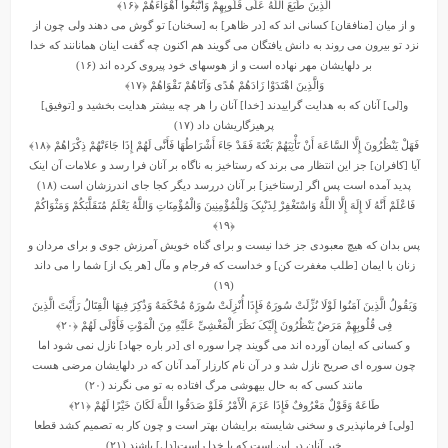
الَّذِینَ طَبَعَ اللَّهُ عَلَى قُلُوبِهِمْ وَاتَّبَعُوا أَهْوَاءَهُمْ
﴿۱۶﴾
و از میان [منافقان] کسانى‏ اند که [در ظاهر] به [سخنان] تو گوش مى‏ دهند ولى چون از
نزد تو بیرون مى ‏روند به دانش یافتگان مى‏ گویند هم اکنون چه گفت اینان همانانند که خدا
بر دلهایشان مهر نهاده است و از هوسهاى خود پیروى کرده‏ اند (۱۶)
وَالَّذِینَ اهْتَدَوْا زَادَهُمْ هُدًى وَآتَاهُمْ تَقْوَاهُمْ
﴿۱۷﴾
و[لى] آنان که به هدایت گراییدند [خدا] آنان را هر چه بیشتر هدایت بخشید و [توفیق]
پرهیزگاری‏شان داد (۱۷)
فَهَلْ یَنْظُرُونَ إِلَّا السَّاعَهَ أَنْ تَأْتِیَهُمْ بَغْتَهً فَقَدْ جَاءَ أَشْرَاطُهَا فَأَنَّى لَهُمْ إِذَا جَاءَتْهُمْ ذِکْرَاهُمْ
﴿۱۸﴾
آیا [کافران] جز این انتظار مى ‏برند که رستاخیز به ناگاه بر آنان فرا رسد و علامات آن اینک
پدید آمده است پس اگر [رستاخیز] بر آنان دررسد دیگر کجا جاى اندرزشان است (۱۸)
فَاعْلَمْ أَنَّهُ لَا إِلَهَ إِلَّا اللَّهُ وَاسْتَغْفِرْ لِذَنْبِکَ وَلِلْمُؤْمِنِینَ وَالْمُؤْمِنَاتِ وَاللَّهُ یَعْلَمُ مُتَقَلَّبَکُمْ وَمَثْوَاکُمْ
﴿۱۹﴾
پس بدان که هیچ معبودى جز خدا نیست و براى گناه خویش آمرزش جوى و براى مردان و
زنان با ایمان [طلب مغفرت کن] و خداست که فرجام و مآل [هر یک از] شما را مى‏ داند
(۱۹)
وَیَقُولُ الَّذِینَ آمَنُوا لَوْلَا نُزِّلَتْ سُورَهٌ فَإِذَا أُنْزِلَتْ سُورَهٌ مُحْکَمَهٌ وَذُکِرَ فِیهَا الْقِتَالُ رَأَیْتَ الَّذِینَ
فِی قُلُوبِهِمْ مَرَضٌ یَنْظُرُونَ إِلَیْکَ نَظَرَ الْمَغْشِیِّ عَلَیْهِ مِنَ الْمَوْتِ فَأَوْلَى لَهُمْ
﴿۲۰﴾
و کسانى که ایمان آورده‏ اند مى‏ گویند چرا سوره‏ اى [در باره جهاد] نازل نمى شود اما
چون سوره‏ اى صریح نازل شد و در آن نام کارزار آمد آنان که در دلهایشان مرضى هست
مانند کسى که به حال بیهوشى مرگ افتاده به تو مى ‏نگرند (۲۰)
طَاعَهٌ وَقَوْلٌ مَعْرُوفٌ فَإِذَا عَزَمَ الْأَمْرُ فَلَوْ صَدَقُوا اللَّهَ لَکَانَ خَیْرًا لَهُمْ
﴿۲۱﴾
[ولى] فرمان‏پذیرى و سخنى شایسته برایشان بهتر است و چون کار به تصمیم کشد قطعا
خیر آنان در این است که با خدا راست[دل] باشند (۲۱)