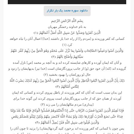
صوت
دانلود سوره محمد یک بار تکرار
بِسْمِ اللَّهِ الرَّحْمَنِ الرَّحِیمِ
به نام خداوند رحمتگر مهربان
الَّذِینَ کَفَرُوا وَصَدُّوا عَنْ سَبِیلِ اللَّهِ أَضَلَّ أَعْمَالَهُمْ
﴿۱﴾
کسانى که کفر ورزیدند و [مردم را] از راه خدا باز داشتند [خدا] اعمال آنان را تباه خواهد
کرد (۱)
وَالَّذِینَ آمَنُوا وَعَمِلُوا الصَّالِحَاتِ وَآمَنُوا بِمَا نُزِّلَ عَلَى مُحَمَّدٍ وَهُوَ الْحَقُّ مِنْ رَبِّهِمْ کَفَّرَ عَنْهُمْ
سَیِّئَاتِهِمْ وَأَصْلَحَ بَالَهُمْ
﴿۲﴾
و آنان که ایمان آورده و کارهاى شایسته کرده‏ اند و به آنچه بر محمد [ص] نازل آمده
گرویده‏ اند [که] آن خود حق [و] از جانب پروردگارشان است [خدا نیز] بدیهایشان را زدود و
حال [و روز]شان را بهبود بخشید (۲)
ذَلِکَ بِأَنَّ الَّذِینَ کَفَرُوا اتَّبَعُوا الْبَاطِلَ وَأَنَّ الَّذِینَ آمَنُوا اتَّبَعُوا الْحَقَّ مِنْ رَبِّهِمْ کَذَلِکَ یَضْرِبُ اللَّهُ
لِلنَّاسِ أَمْثَالَهُمْ
﴿۳﴾
این بدان سبب است که آنان که کفر ورزیدند از باطل پیروى کردند و کسانى که ایمان
آوردند از همان حق که از جانب پروردگارشان است پیروى کردند این گونه خدا براى
[بیدارى] مردم مثالهایشان را مى‏ زند (۳)
فَإِذَا لَقِیتُمُ الَّذِینَ کَفَرُوا فَضَرْبَ الرِّقَابِ حَتَّى إِذَا أَثْخَنْتُمُوهُمْ فَشُدُّوا الْوَثَاقَ فَإِمَّا مَنًّا بَعْدُ وَإِمَّا
فِدَاءً حَتَّى تَضَعَ الْحَرْبُ أَوْزَارَهَا ذَلِکَ وَلَوْ یَشَاءُ اللَّهُ لَانْتَصَرَ مِنْهُمْ وَلَکِنْ لِیَبْلُوَ بَعْضَکُمْ بِبَعْضٍ
وَالَّذِینَ قُتِلُوا فِی سَبِیلِ اللَّهِ فَلَنْ یُضِلَّ أَعْمَالَهُمْ
﴿۴﴾
پس چون با کسانى که کفر ورزیده‏ اند برخورد کنید گردنها[یشان] را بزنید تا چون آنان را