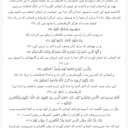
[در کشتار] از پاى درآوردید پس [اسیران را] استوار در بند کشید سپس یا [بر آنان] منت
نهید [و آزادشان کنید] و یا فدیه [و عوض از ایشان بگیرید] تا در جنگ اسلحه بر زمین
گذاشته شود این است [دستور خدا] و اگر خدا مى‏ خواست از ایشان انتقام مى ‏کشید ولى
[فرمان پیکار داد] تا برخى از شما را به وسیله برخى [دیگر] بیازماید و کسانى که در راه خدا
کشته شده‏ اند هرگز کارهایشان را ضایع نمى ‏کند (۴)
سَیَهْدِیهِمْ وَیُصْلِحُ بَالَهُمْ
﴿۵﴾
به زودى آنان را راه مى ‏نماید و حالشان را نیکو مى‏ گرداند (۵)
وَیُدْخِلُهُمُ الْجَنَّهَ عَرَّفَهَا لَهُمْ
﴿۶﴾
و در بهشتى که براى آنان وصف کرده آنان را درمى ‏آورد (۶)
یَا أَیُّهَا الَّذِینَ آمَنُوا إِنْ تَنْصُرُوا اللَّهَ یَنْصُرْکُمْ وَیُثَبِّتْ أَقْدَامَکُمْ
﴿۷﴾
اى کسانى که ایمان آورده‏ اید اگر خدا را یارى کنید یاریتان مى ‏کند و گامهایتان را استوار مى
دارد (۷)
وَالَّذِینَ کَفَرُوا فَتَعْسًا لَهُمْ وَأَضَلَّ أَعْمَالَهُمْ
﴿۸﴾
و کسانى که کفر ورزیدند نگونسارى بر آنان باد و [خدا] اعمالشان را برباد داد (۸)
ذَلِکَ بِأَنَّهُمْ کَرِهُوا مَا أَنْزَلَ اللَّهُ فَأَحْبَطَ أَعْمَالَهُمْ
﴿۹﴾
این بدان سبب است که آنان آنچه را خدا نازل کرده است‏ خوش نداشتند و [خدا نیز]
کارهایشان را باطل کرد (۹)
أَفَلَمْ یَسِیرُوا فِی الْأَرْضِ فَیَنْظُرُوا کَیْفَ کَانَ عَاقِبَهُ الَّذِینَ مِنْ قَبْلِهِمْ دَمَّرَ اللَّهُ عَلَیْهِمْ وَلِلْکَافِرِینَ
أَمْثَالُهَا
﴿۱۰﴾
مگر در زمین نگشته‏ اند تا ببینند فرجام کسانى که پیش از آنها بودند به کجا انجامیده ست‏
خدا زیر و زبرشان کرد و کافران را نظایر [همین کیفرها در پیش] است (۱۰)
ذَلِکَ بِأَنَّ اللَّهَ مَوْلَى الَّذِینَ آمَنُوا وَأَنَّ الْکَافِرِینَ لَا مَوْلَى لَهُمْ
﴿۱۱﴾
چرا که خدا سرپرست کسانى است که ایمان آورده‏ اند ولى کافران را سرپرست [و یارى]