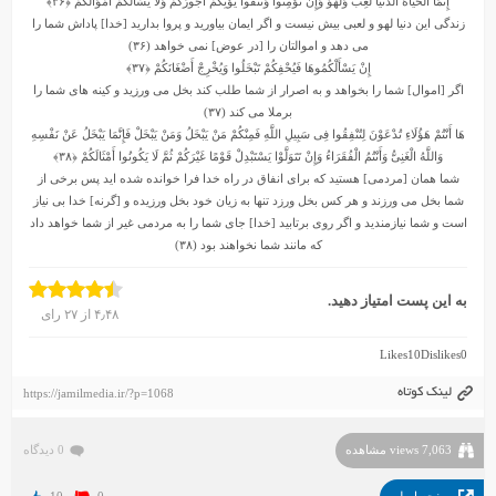
إِنَّمَا الْحَیَاهُ الدُّنْیَا لَعِبٌ وَلَهْوٌ وَإِنْ تُؤْمِنُوا وَتَتَّقُوا یُؤْتِکُمْ أُجُورَکُمْ وَلَا یَسْأَلْکُمْ أَمْوَالَکُمْ
﴿۳۶﴾
زندگى این دنیا لهو و لعبى بیش نیست و اگر ایمان بیاورید و پروا بدارید [خدا] پاداش شما را
مى‏ دهد و اموالتان را [در عوض] نمى‏ خواهد (۳۶)
إِنْ یَسْأَلْکُمُوهَا فَیُحْفِکُمْ تَبْخَلُوا وَیُخْرِجْ أَضْغَانَکُمْ
﴿۳۷﴾
اگر [اموال] شما را بخواهد و به اصرار از شما طلب کند بخل مى ‏ورزید و کینه ‏هاى شما را
برملا مى ‏کند (۳۷)
هَا أَنْتُمْ هَؤُلَاءِ تُدْعَوْنَ لِتُنْفِقُوا فِی سَبِیلِ اللَّهِ فَمِنْکُمْ مَنْ یَبْخَلُ وَمَنْ یَبْخَلْ فَإِنَّمَا یَبْخَلُ عَنْ نَفْسِهِ
وَاللَّهُ الْغَنِیُّ وَأَنْتُمُ الْفُقَرَاءُ وَإِنْ تَتَوَلَّوْا یَسْتَبْدِلْ قَوْمًا غَیْرَکُمْ ثُمَّ لَا یَکُونُوا أَمْثَالَکُمْ
﴿۳۸﴾
شما همان [مردمى] هستید که براى انفاق در راه خدا فرا خوانده شده‏ اید پس برخى از
شما بخل مى ‏ورزند و هر کس بخل ورزد تنها به زیان خود بخل ورزیده و [گرنه] خدا بى ‏نیاز
است و شما نیازمندید و اگر روى برتابید [خدا] جاى شما را به مردمى غیر از شما خواهد داد
که مانند شما نخواهند بود (۳۸)
به این پست امتیاز دهید.
۴٫۴۸
از
۲۷
رای
Likes
10
Dislikes
0
لینک کوتاه
https://jamilmedia.ir/?p=1068
7,063 views مشاهده
0 دیدگاه