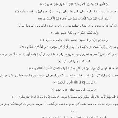
إِنَّ الَّذِينَ لَا يُؤْمِنُونَ بِالْآخِرَةِ زَيَّنَّا لَهُمْ أَعْمَالَهُمْ فَهُمْ يَعْمَهُونَ
﴿۴﴾
خرت ايمان ندارند كردارهايشان را در نظرشان بياراستيم [تا همچنان] سرگشته بمانند (۴)
أُولَئِكَ الَّذِينَ لَهُمْ سُوءُ الْعَذَابِ وَهُمْ فِي الْآخِرَةِ هُمُ الْأَخْسَرُونَ
﴿۵﴾
 اند كه عذاب سخت براى ايشان خواهد بود و در آخرت خود زيانكارترين [مردم] اند (۵)
وَإِنَّكَ لَتُلَقَّى الْقُرْآنَ مِنْ لَدُنْ حَكِيمٍ عَلِيمٍ
﴿۶﴾
و حقا تو قرآن را از سوى حكيمى دانا دريافت مى دارى (۶)
سَى لِأَهْلِهِ إِنِّي آنَسْتُ نَارًا سَآتِيكُمْ مِنْهَا بِخَبَرٍ أَوْ آتِيكُمْ بِشِهَابٍ قَبَسٍ لَعَلَّكُمْ تَصْطَلُونَ
﴿۷﴾
ده خود گفت من آتشى به نظرم رسيد به زودى براى شما خبرى از آن خواهم آورد يا شعله آتشى براى شم
باشد كه خود را گرم كنيد (۷)
لَمَّا جَاءَهَا نُودِيَ أَنْ بُورِكَ مَنْ فِي النَّارِ وَمَنْ حَوْلَهَا وَسُبْحَانَ اللَّهِ رَبِّ الْعَالَمِينَ
﴿۸﴾
ته [و مبارك گرديد] آنكه در كنار اين آتش و آنكه پيرامون آن است و منزه است‏ خدا پروردگار جهانيان (
يَا مُوسَى إِنَّهُ أَنَا اللَّهُ الْعَزِيزُ الْحَكِيمُ
﴿۹﴾
اى موسى اين منم خداى عزيز حكيم (۹)
 رَآهَا تَهْتَزُّ كَأَنَّهَا جَانٌّ وَلَّى مُدْبِرًا وَلَمْ يُعَقِّبْ يَا مُوسَى لَا تَخَفْ إِنِّي لَا يَخَافُ لَدَيَّ الْمُرْسَلُونَ
﴿۱۰﴾
ون مارى ديد كه مى ‏جنبد پشت گردانيد و به عقب بازنگشت اى موسى مترس كه فرستادگان پيش من 
(۱۰)