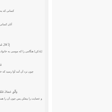
كسانى كه به آ
آنان كسانى‏
إِذْ قَالَ مُو
[يادكن] هنگامى را كه موسى به خانوا
فَ
چون نزد آن آمد آوا رسيد كه خجس
وَأَلْقِ عَصَاكَ فَلَمَّا
و عصايت را بيفكن پس چون آن را همچ