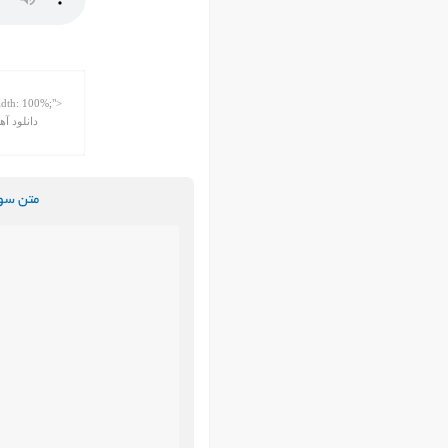
متن سور
ه