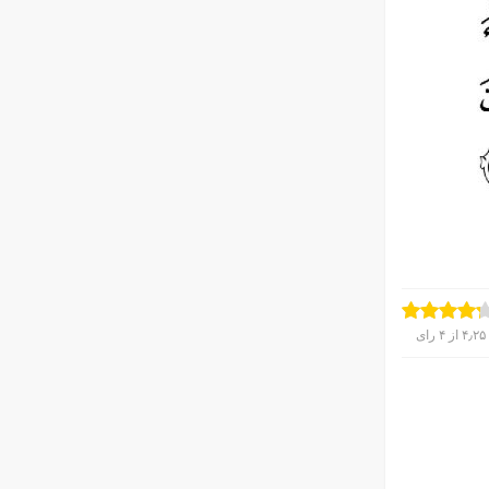
۴٫۲۵
از
۴
رای