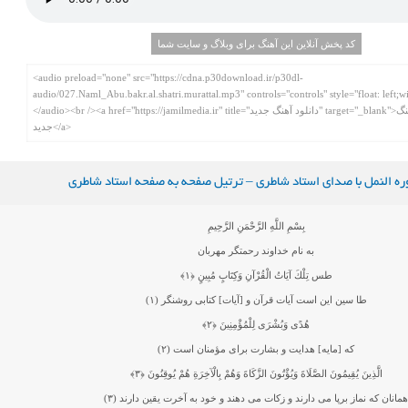
کد پخش آنلاین این آهنگ برای وبلاگ و سایت شما
ه النمل با صدای استاد شاطری – ترتیل صفحه به صفحه استاد شاطری
بِسْمِ اللَّهِ الرَّحْمَنِ الرَّحِيمِ
به نام خداوند رحمتگر مهربان
طس تِلْكَ آيَاتُ الْقُرْآنِ وَكِتَابٍ مُبِينٍ
﴿۱﴾
طا سين اين است آيات قرآن و [آيات] كتابى روشنگر (۱)
هُدًى وَبُشْرَى لِلْمُؤْمِنِينَ
﴿۲﴾
كه [مايه] هدايت و بشارت براى مؤمنان است (۲)
الَّذِينَ يُقِيمُونَ الصَّلَاةَ وَيُؤْتُونَ الزَّكَاةَ وَهُمْ بِالْآخِرَةِ هُمْ يُوقِنُونَ
﴿۳﴾
مانان كه نماز برپا مى دارند و زكات مى‏ دهند و خود به آخرت يقين دارند (۳)