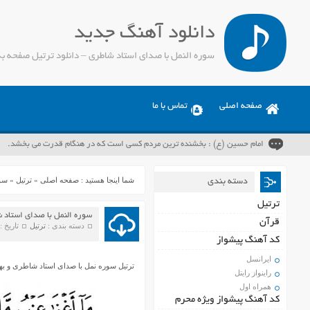
دانلود آهنگ جدید
سوره النمل با صدای استاد شاطری – دانلود ترتیل صفحه ب
صفحه اصلی
تماس با ما
امام حسین (ع) : بخشنده ترین مردم کسی است که در هنگام قدرت می بخشد.
شما اینجا هستید :
صفحه اصلی
»
ترتیل
»
سور
دسته بندی
ترتیل
سوره النمل با صدای استاد 
قرآن
دسته بندی :
ترتیل
تاریخ : جمعه 
کد آهنگ پیشواز
ایرانسل
ترتیل سوره نمل با صدای استاد شاطری و به
راینواز رایتل
همراه اول
کد آهنگ پیشواز ویژه محرم