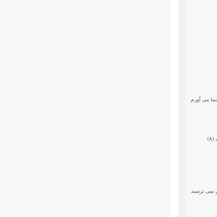
ا مى ‏آورم
۸)
نمى‏ ترسند